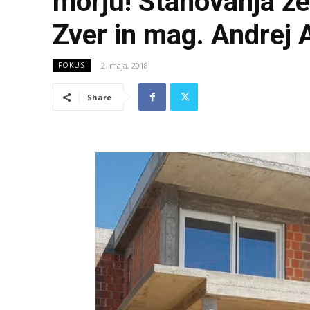
morju! Stanovanja žel
Zver in mag. Andrej 
2. maja, 2018
FOKUS
Share