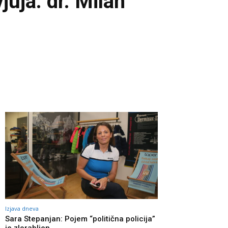
juja: dr. Milan
Izjava dneva
Sara Stepanjan: Pojem “politična policija”