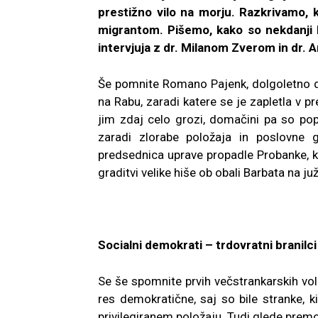
prestižno vilo na morju. Razkrivamo, 
migrantom. Pišemo, kako so nekdanji 
intervjuja z dr. Milanom Zverom in dr.
Še pomnite Romano Pajenk, dolgoletno di
na Rabu, zaradi katere se je zapletla v 
jim zdaj celo grozi, domačini pa so p
zaradi zlorabe položaja in poslovne gol
predsednica uprave propadle Probanke, ki
graditvi velike hiše ob obali Barbata na j
Socialni demokrati – trdovratni branilci 
Se še spomnite prvih večstrankarskih voli
res demokratične, saj so bile stranke, ki
privilegiranem položaju. Tudi glede premo