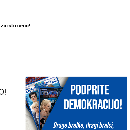
 za isto ceno!
O!