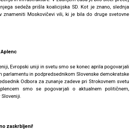
jega sedeža prišla koalicijska SD. Kot je znano, slednja
, v znameniti Moskovičevi vili, ki je bila do druge svetovne
j Aplenc
iji, Evropski uniji in svetu smo se konec aprila pogovarjali
em parlamentu in podpredsednikom Slovenske demokratske
predsednik Odbora za zunanje zadeve pri Strokovnem svetu
plencem smo se pogovarjali o aktualnem političnem,
Sloveniji.
no zaskrbljeni!