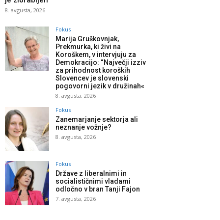
je zlorabljen
8. avgusta, 2026
Fokus
Marija Gruškovnjak,
Prekmurka, ki živi na
Koroškem, v intervjuju za
Demokracijo: “Največji izziv
za prihodnost koroških
Slovencev je slovenski
pogovorni jezik v družinah«
8. avgusta, 2026
Fokus
Zanemarjanje sektorja ali
neznanje vožnje?
8. avgusta, 2026
Fokus
Države z liberalnimi in
socialističnimi vladami
odločno v bran Tanji Fajon
7. avgusta, 2026