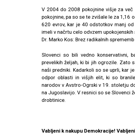
V 2004 do 2008 pokojnine višje za več ko
pokojnine, pa so se te zvišale le za 1,16
620 evrov, kar je 40 odstotkov manj od l
imeli v načrtu celo odvzem upokojenskih 
Dr. Marko Kos: Brez radikalnih sprememb
Slovenci so bili vedno konservativni, 
prevelikih željah, ki bi jih ogrozile. Zato 
naši predniki. Kadarkoli so se uprli, kar 
odpor oblasti in višjih elit, ki so bran
narodov v Avstro-Ogrski v 19. stoletju do
na Jugoslavijo. V resnici so se Slovenci ž
drobtinice.
Vabljeni k nakupu Demokracije! Vabljeni