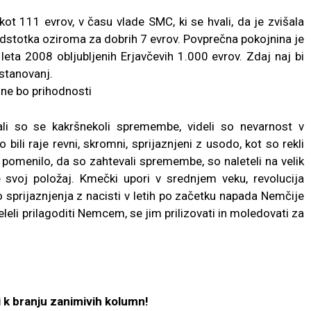
t 111 evrov, v času vlade SMC, ki se hvali, da je zvišala
 odstotka oziroma za dobrih 7 evrov. Povprečna pokojnina je
eta 2008 obljubljenih Erjavčevih 1.000 evrov. Zdaj naj bi
stanovanj.
 ne bo prihodnosti
bali so se kakršnekoli spremembe, videli so nevarnost v
so bili raje revni, skromni, sprijaznjeni z usodo, kot so rekli
je pomenilo, da so zahtevali spremembe, so naleteli na velik
ile svoj položaj. Kmečki upori v srednjem veku, revolucija
 sprijaznjenja z nacisti v letih po začetku napada Nemčije
eleli prilagoditi Nemcem, se jim prilizovati in moledovati za
 k branju zanimivih kolumn!