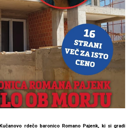
 Kučanovo rdečo baronico Romano Pajenk, ki si gradi