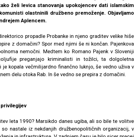
kako želi levica stanovanja upokojencev dati islamskim
komunisti olastninili družbeno premoženje. Objavljamo
 Andrejem Aplencem.
rektorico propadle Probanke in njeno graditev velike hiše
prepire z domačini? Spor med njimi še ni končan. Pajenkova
opolnoma nemočni. Medtem ko Romano Pajenk v Sloveniji
jufije preganjajo kriminalisti in tožilci, ta dolgoletna
 je kopala večmilijardno finančno luknjo, še vedno uživa v
užnem delu otoka Rab. In še vedno se prepira z domačini.
privilegijev
tev leta 1990? Marsikdo danes ugiba, ali so bile te volitve
 so nastale iz nekdanjih družbenopolitičnih organizacij, v
ženja in infrastrukture. V zadnjem času je bilo sicer precej