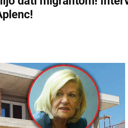
ijo dati migrantom! Interv
Aplenc!