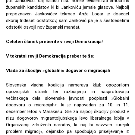
pot Jankoviću, saj nalašč niso hotele evidentirati »močnih«
županskih kandidatov, ki bi Jankoviću jemale glasove. Najbolj
prepoznaven Jankovićev tekmec Anže Logar je dosegel
skoraj trideset odstotkov, sam Janković pa je s šestdesetimi
odstotki osvojil nov županski mandat.
Celoten članek preberite v reviji Demokracija!
V tokratni reviji Demokracija preberite še:
Vlada za škodljiv »globalni« dogovor o migracijah
Slovenska vladna koalicija namerava kljub opozorilom
opozicijskih strank ter razburjenju in nasprotovanju
večinskega dela slovenske javnosti podpisati »Globalni
dogovoru o migracijah«, ki je napovedan za 10. in 11.
december letos v Marakešu. Gre za najbolj škodljiv produkt v
nizu dogovorov migrantoljubskega levo liberalnega lobija v
Organizaciji združenih narodov, ki naj bi navzven »urejali
problem migracij«, dejansko pa spodbujajo priseljevanje iz