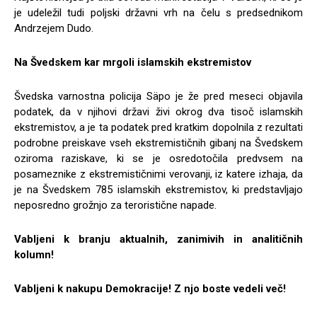
je udeležil tudi poljski državni vrh na čelu s predsednikom
Andrzejem Dudo.
Na Švedskem kar mrgoli islamskih ekstremistov
Švedska varnostna policija Säpo je že pred meseci objavila
podatek, da v njihovi državi živi okrog dva tisoč islamskih
ekstremistov, a je ta podatek pred kratkim dopolnila z rezultati
podrobne preiskave vseh ekstremističnih gibanj na Švedskem
oziroma raziskave, ki se je osredotočila predvsem na
posameznike z ekstremističnimi verovanji, iz katere izhaja, da
je na Švedskem 785 islamskih ekstremistov, ki predstavljajo
neposredno grožnjo za teroristične napade.
Vabljeni k branju aktualnih, zanimivih in analitičnih
kolumn!
Vabljeni k nakupu Demokracije! Z njo boste vedeli več!