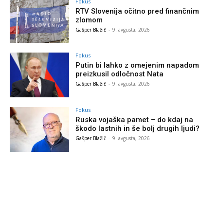
Fokus
RTV Slovenija očitno pred finančnim
zlomom
Gašper Blažič
-
9. avgusta, 2026
Fokus
Putin bi lahko z omejenim napadom
preizkusil odločnost Nata
Gašper Blažič
-
9. avgusta, 2026
Fokus
Ruska vojaška pamet – do kdaj na
škodo lastnih in še bolj drugih ljudi?
Gašper Blažič
-
9. avgusta, 2026