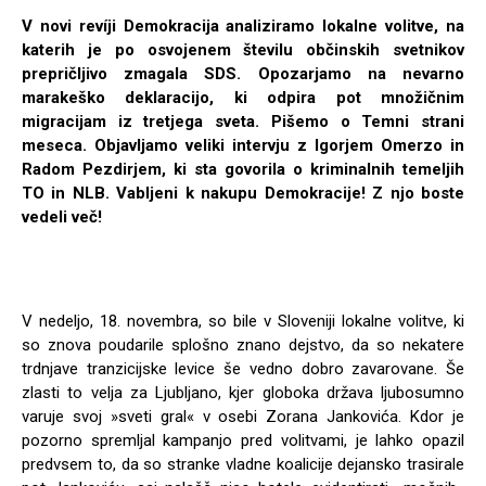
V novi revíji Demokracija analiziramo lokalne volitve, na
katerih je po osvojenem številu občinskih svetnikov
prepričljivo zmagala SDS. Opozarjamo na nevarno
marakeško deklaracijo, ki odpira pot množičnim
migracijam iz tretjega sveta. Pišemo o Temni strani
meseca. Objavljamo veliki intervju z Igorjem Omerzo in
Radom Pezdirjem, ki sta govorila o kriminalnih temeljih
TO in NLB. Vabljeni k nakupu Demokracije! Z njo boste
vedeli več!
V nedeljo, 18. novembra, so bile v Sloveniji lokalne volitve, ki
so znova poudarile splošno znano dejstvo, da so nekatere
trdnjave tranzicijske levice še vedno dobro zavarovane. Še
zlasti to velja za Ljubljano, kjer globoka država ljubosumno
varuje svoj »sveti gral« v osebi Zorana Jankovića. Kdor je
pozorno spremljal kampanjo pred volitvami, je lahko opazil
predvsem to, da so stranke vladne koalicije dejansko trasirale