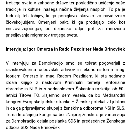
tretjega sveta v zahodne države ter posledično uničenje naše
tradicije in kulture, našega načina življenja nasploh. To pa je
tudi cilj teh lobijev, ki ga poniglavo skrivajo za navideznim
človekoljubjem. Omenjeni pakt, ki ga prodajajo celo kot
»nezavezujočega«, bo dejansko odprl pot za množično
priseljevanje migrantov tretjega sveta.
Intervjuja: Igor Omerza in Rado Pezdir ter Nada Brinovšek
V intervjuju za Demokracijo smo se tokrat pogovarjali z
raziskovalcema udbovskih arhivov in ekonomistoma mag.
Igorjem Omerzo in mag. Radom Pezdirjem, ki sta nedavno
izdala knjigo z naslovom Kriminalni temelji Teritorialne
obrambe in NLB in s podnaslovom Šokantna razkritja ob 50-
letnici Titove TO. »Izjemno sem vesela, da bo Mednarodni
kongres Evropske ljudske stranke – Ženske potekal v Ljubljani
in da ga pripravljamo skupaj z ženskima odboroma NSi in SLS.
Tema letošnjega kongresa bo »Najprej ženske«, je v intervjuju
za Demokracijo dejala poslanka SDS in predsednica Ženskega
odbora SDS Nada Brinovšek.