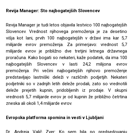
Revija Manager:
Sto najbogatejših Slovencev
Revija Manager je tudi letos objavila lestvico 100 najbogatejših
Slovencev. Vrednost njihovega premoženja je za desetino
višja kot lani, prvih 100 najbogatejših v državi ima kar 5,7
milijarde evrov premoženja. Za primerjavo: vrednost 5,7
milijarde evrov je približno dve tretjini letnega državnega
proračuna. Kako bogati so nekateri, kaže podatek, da ima 100
najbogatejših Slovencev v lasti 24,2 milijona evrov
premoženja. Pri večini najbogatejših njihovo premoženje
predstavljajo lastniški deleži v različnih podjetjih. Nekateri
podjetniki so v zadnjih letih deleže prodali, zato so vrednotili
deleže prejetih kupnin, pridobljenih iz prodaje. V skupni
vrednosti 5,7 milijarde evrov je od kupnin že približno četrtina
zneska ali okoli 1,4 milijarde evrov.
Evropska platforma spomina in vesti v Ljubljani
Dr. Andreja Valič Zver: Ko sem bila po predsedovanju