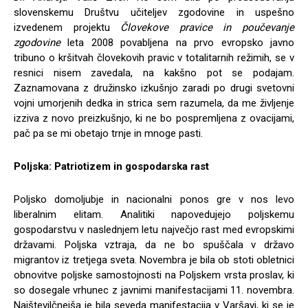
slovenskemu Društvu učiteljev zgodovine in uspešno
izvedenem projektu
Človekove pravice in poučevanje
zgodovine
leta 2008 povabljena na prvo evropsko javno
tribuno o kršitvah človekovih pravic v totalitarnih režimih, se v
resnici nisem zavedala, na kakšno pot se podajam.
Zaznamovana z družinsko izkušnjo zaradi po drugi svetovni
vojni umorjenih dedka in strica sem razumela, da me življenje
izziva z novo preizkušnjo, ki ne bo pospremljena z ovacijami,
pač pa se mi obetajo trnje in mnoge pasti.
Poljska: Patriotizem in gospodarska rast
Poljsko domoljubje in nacionalni ponos gre v nos levo
liberalnim elitam. Analitiki napovedujejo poljskemu
gospodarstvu v naslednjem letu največjo rast med evropskimi
državami. Poljska vztraja, da ne bo spuščala v državo
migrantov iz tretjega sveta. Novembra je bila ob stoti obletnici
obnovitve poljske samostojnosti na Poljskem vrsta proslav, ki
so dosegale vrhunec z javnimi manifestacijami 11. novembra.
Najštevilčnejša je bila seveda manifestacija v Varšavi, ki se je