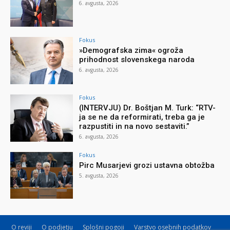
6. avgusta, 2026
Fokus
»Demografska zima« ogroža
prihodnost slovenskega naroda
6. avgusta, 2026
Fokus
(INTERVJU) Dr. Boštjan M. Turk: “RTV-
ja se ne da reformirati, treba ga je
razpustiti in na novo sestaviti.”
6. avgusta, 2026
Fokus
Pirc Musarjevi grozi ustavna obtožba
5. avgusta, 2026
O reviji
O podjetju
Splošni pogoji
Varstvo osebnih podatkov