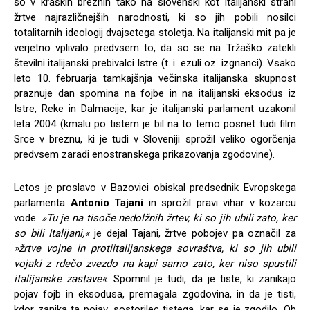
so v kraških breznih tako na slovenski kot italijanski strani
žrtve najrazličnejših narodnosti, ki so jih pobili nosilci
totalitarnih ideologij dvajsetega stoletja. Na italijanski mit pa je
verjetno vplivalo predvsem to, da so se na Tržaško zatekli
številni italijanski prebivalci Istre (t. i. ezuli oz. izgnanci). Vsako
leto 10. februarja tamkajšnja večinska italijanska skupnost
praznuje dan spomina na fojbe in na italijanski eksodus iz
Istre, Reke in Dalmacije, kar je italijanski parlament uzakonil
leta 2004 (kmalu po tistem je bil na to temo posnet tudi film
Srce v breznu, ki je tudi v Sloveniji sprožil veliko ogorčenja
predvsem zaradi enostranskega prikazovanja zgodovine).
Letos je proslavo v Bazovici obiskal predsednik Evropskega
parlamenta
Antonio Tajani
in sprožil pravi vihar v kozarcu
vode.
»Tu je na tisoče nedolžnih žrtev, ki so jih ubili zato, ker
so bili Italijani,«
je dejal Tajani, žrtve pobojev pa označil za
»žrtve vojne in protiitalijanskega sovraštva, ki so jih ubili
vojaki z rdečo zvezdo na kapi samo zato, ker niso spustili
italijanske zastave«
. Spomnil je tudi, da je tiste, ki zanikajo
pojav fojb in eksodusa, premagala zgodovina, in da je tisti,
kdor zanika ta pojav, sostorilec tistega, kar se je zgodilo. Ob