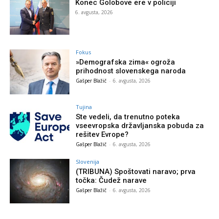
Konec Golobove ere v policiji
6. avgusta, 2026
Fokus
»Demografska zima« ogroža
prihodnost slovenskega naroda
Gašper Blažič
-
6. avgusta, 2026
Tujina
Ste vedeli, da trenutno poteka
vseevropska državljanska pobuda za
rešitev Evrope?
Gašper Blažič
-
6. avgusta, 2026
Slovenija
(TRIBUNA) Spoštovati naravo; prva
točka: Čudež narave
Gašper Blažič
-
6. avgusta, 2026