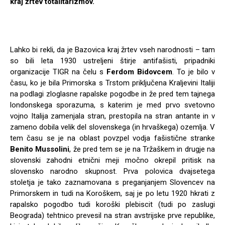
kraj žrtev totalitarizmov.
Lahko bi rekli, da je Bazovica kraj žrtev vseh narodnosti – tam
so bili leta 1930 ustreljeni štirje antifašisti, pripadniki
organizacije TIGR na čelu s
Ferdom Bidovcem
. To je bilo v
času, ko je bila Primorska s Trstom priključena Kraljevini Italiji
na podlagi zloglasne rapalske pogodbe in že pred tem tajnega
londonskega sporazuma, s katerim je med prvo svetovno
vojno Italija zamenjala stran, prestopila na stran antante in v
zameno dobila velik del slovenskega (in hrvaškega) ozemlja. V
tem času se je na oblast povzpel vodja fašistične stranke
Benito Mussolini
, že pred tem se je na Tržaškem in drugje na
slovenski zahodni etnični meji močno okrepil pritisk na
slovensko narodno skupnost. Prva polovica dvajsetega
stoletja je tako zaznamovana s preganjanjem Slovencev na
Primorskem in tudi na Koroškem, saj je po letu 1920 hkrati z
rapalsko pogodbo tudi koroški plebiscit (tudi po zaslugi
Beograda) tehtnico prevesil na stran avstrijske prve republike,