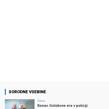
SORODNE VSEBINE
Fokus
Konec Golobove ere v policiji