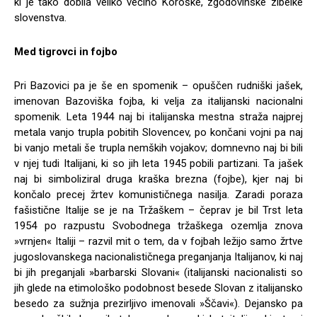
ki je tako dobila veliko večino Koroške, zgodovinske zibelke
slovenstva.
Med tigrovci in fojbo
Pri Bazovici pa je še en spomenik – opuščen rudniški jašek,
imenovan Bazoviška fojba, ki velja za italijanski nacionalni
spomenik. Leta 1944 naj bi italijanska mestna straža najprej
metala vanjo trupla pobitih Slovencev, po končani vojni pa naj
bi vanjo metali še trupla nemških vojakov; domnevno naj bi bili
v njej tudi Italijani, ki so jih leta 1945 pobili partizani. Ta jašek
naj bi simboliziral druga kraška brezna (fojbe), kjer naj bi
končalo precej žrtev komunističnega nasilja. Zaradi poraza
fašistične Italije se je na Tržaškem – čeprav je bil Trst leta
1954 po razpustu Svobodnega tržaškega ozemlja znova
»vrnjen« Italiji – razvil mit o tem, da v fojbah ležijo samo žrtve
jugoslovanskega nacionalističnega preganjanja Italijanov, ki naj
bi jih preganjali »barbarski Slovani« (italijanski nacionalisti so
jih glede na etimološko podobnost besede Slovan z italijansko
besedo za sužnja prezirljivo imenovali »Ščavi«). Dejansko pa