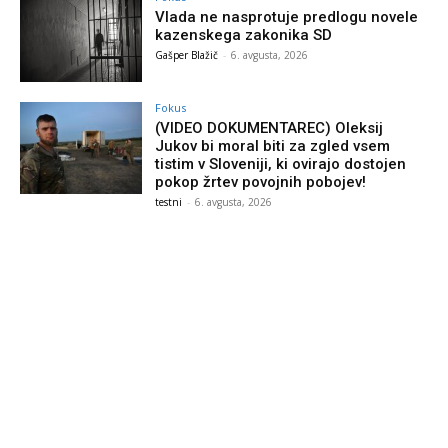
Vlada ne nasprotuje predlogu novele
kazenskega zakonika SD
Gašper Blažič
-
6. avgusta, 2026
Fokus
(VIDEO DOKUMENTAREC) Oleksij
Jukov bi moral biti za zgled vsem
tistim v Sloveniji, ki ovirajo dostojen
pokop žrtev povojnih pobojev!
testni
-
6. avgusta, 2026