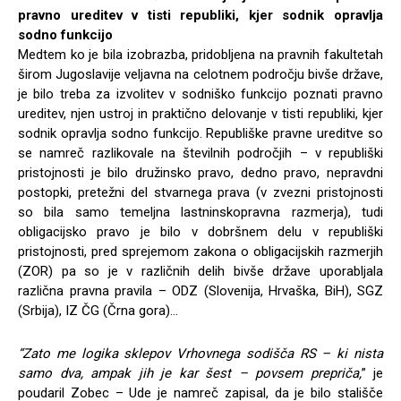
pravno ureditev v tisti republiki, kjer sodnik opravlja
sodno funkcijo
Medtem ko je bila izobrazba, pridobljena na pravnih fakultetah
širom Jugoslavije veljavna na celotnem področju bivše države,
je bilo treba za izvolitev v sodniško funkcijo poznati pravno
ureditev, njen ustroj in praktično delovanje v tisti republiki, kjer
sodnik opravlja sodno funkcijo. Republiške pravne ureditve so
se namreč razlikovale na številnih področjih – v republiški
pristojnosti je bilo družinsko pravo, dedno pravo, nepravdni
postopki, pretežni del stvarnega prava (v zvezni pristojnosti
so bila samo temeljna lastninskopravna razmerja), tudi
obligacijsko pravo je bilo v dobršnem delu v republiški
pristojnosti, pred sprejemom zakona o obligacijskih razmerjih
(ZOR) pa so je v različnih delih bivše države uporabljala
različna pravna pravila – ODZ (Slovenija, Hrvaška, BiH), SGZ
(Srbija), IZ ČG (Črna gora)…
“Zato me logika sklepov Vrhovnega sodišča RS – ki nista
samo dva, ampak jih je kar šest – povsem prepriča,
” je
poudaril Zobec – Ude je namreč zapisal, da je bilo stališče