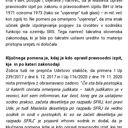
ima v BiH, potrjuje (“uvjerava”) namreč, da je Masleša opravil
pravosodni izpit po zakonu o pravosodnem izpitu BiH iz leta
1971 oziroma 1973 (tako se “uvjerenje” tudi glasi) – in nič več
kot zgolj to. Ne pomeni pa omenjeno “uvjerenje”, da ima enak
učinek glede izpolnjevanja pogojev za izvolitev v sodniško
funkcijo na ozemlju SRS. Tega namreč takratna slovenska
zakonodaja, ki je bila po takratni ustavni ureditvi to materijo
pristojna urejati, ni določala.
Ključnega pomena je, kdaj je kdo opravil pravosodni izpit,
kje in po kateri zakonodaji
Zobca tudi ne prepriča Udetovo stališče, da primera I Up
239/2017 z dne 6. 12. 2017 in I Up 116/2020 z dne 19. 11. 2020
nista primerljiva z obravnavano zadevo. “
Če sta bila postopka,
iz katerih izvirata omenjena judikata – takih judikatov je v
resnici, kot sem informiran, kar šest, torej gre za ustaljeno
sodno prakso, začeta desetletja po razpadu SFRJ, kot pravi
Ude, je tudi Masleša desetletja po razpadu SFRJ še vedno
sodnik in sodi v postopkih, ki so se začeli desetletja po
razpadu SFRJ,
” je pojasnil vrhovni sodnik in dodal, da je
ključnega pomena, kdaj je kdo opravil pravosodni izpit, kje ter