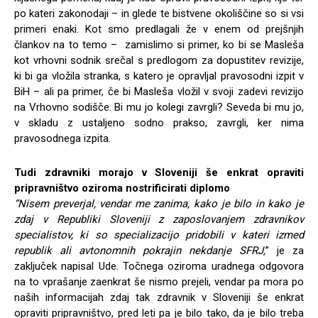
po kateri zakonodaji – in glede te bistvene okoliščine so si vsi
primeri enaki. Kot smo predlagali že v enem od prejšnjih
člankov na to temo – zamislimo si primer, ko bi se Masleša
kot vrhovni sodnik srečal s predlogom za dopustitev revizije,
ki bi ga vložila stranka, s katero je opravljal pravosodni izpit v
BiH – ali pa primer, če bi Masleša vložil v svoji zadevi revizijo
na Vrhovno sodišče. Bi mu jo kolegi zavrgli? Seveda bi mu jo,
v skladu z ustaljeno sodno prakso, zavrgli, ker nima
pravosodnega izpita.
Tudi zdravniki morajo v Sloveniji še enkrat opraviti
pripravništvo oziroma nostrificirati diplomo
“Nisem preverjal, vendar me zanima, kako je bilo in kako je
zdaj v Republiki Sloveniji z zaposlovanjem zdravnikov
specialistov, ki so specializacijo pridobili v kateri izmed
republik ali avtonomnih pokrajin nekdanje SFRJ,
” je za
zaključek napisal Ude. Točnega oziroma uradnega odgovora
na to vprašanje zaenkrat še nismo prejeli, vendar pa mora po
naših informacijah zdaj tak zdravnik v Sloveniji še enkrat
opraviti pripravništvo, pred leti pa je bilo tako, da je bilo treba