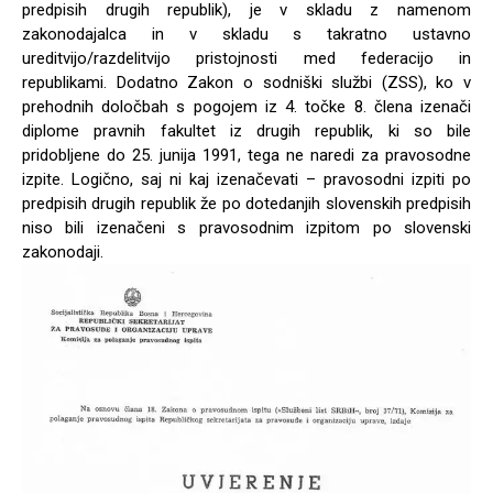
predpisih drugih republik), je v skladu z namenom
zakonodajalca in v skladu s takratno ustavno
ureditvijo/razdelitvijo pristojnosti med federacijo in
republikami. Dodatno Zakon o sodniški službi (ZSS), ko v
prehodnih določbah s pogojem iz 4. točke 8. člena izenači
diplome pravnih fakultet iz drugih republik, ki so bile
pridobljene do 25. junija 1991, tega ne naredi za pravosodne
izpite. Logično, saj ni kaj izenačevati – pravosodni izpiti po
predpisih drugih republik že po dotedanjih slovenskih predpisih
niso bili izenačeni s pravosodnim izpitom po slovenski
zakonodaji.