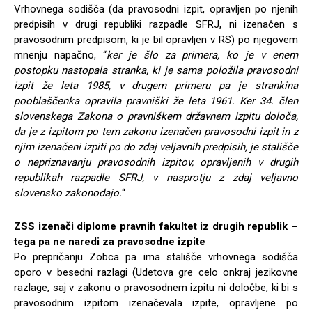
Vrhovnega sodišča (da pravosodni izpit, opravljen po njenih
predpisih v drugi republiki razpadle SFRJ, ni izenačen s
pravosodnim predpisom, ki je bil opravljen v RS) po njegovem
mnenju napačno, “
ker je šlo za primera, ko je v enem
postopku nastopala stranka, ki je sama položila pravosodni
izpit že leta 1985, v drugem primeru pa je strankina
pooblaščenka opravila pravniški že leta 1961. Ker 34. člen
slovenskega Zakona o pravniškem državnem izpitu določa,
da je z izpitom po tem zakonu izenačen pravosodni izpit in z
njim izenačeni izpiti po do zdaj veljavnih predpisih, je stališče
o nepriznavanju pravosodnih izpitov, opravljenih v drugih
republikah razpadle SFRJ, v nasprotju z zdaj veljavno
slovensko zakonodajo.
“
ZSS izenači diplome pravnih fakultet iz drugih republik –
tega pa ne naredi za pravosodne izpite
Po prepričanju Zobca pa ima stališče vrhovnega sodišča
oporo v besedni razlagi (Udetova gre celo onkraj jezikovne
razlage, saj v zakonu o pravosodnem izpitu ni določbe, ki bi s
pravosodnim izpitom izenačevala izpite, opravljene po