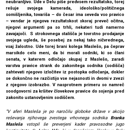
neubranljivo. Ude v Delu piše predvsem rezultatsko, torej
rešuje svojega kamerada, ideološko/političnega
somišljenika, tovariša – do česar ima seveda vso pravico
– vendar je njegova rezultatskost skoraj preveč očitna,
njegovi argumenti pa so trhli, nekateri tudi namerno
zavajajoči. S strokovnega stališča je tovrstno prodajanje
svojega ugleda, še posebej za nekaj tako ničvrednega,
vsaj žalostno. Ude torej brani kolega Maslešo, pa čeprav
marsikdo celo meni, da bi morali sodniki, ki so člani
senata, v katerem odločajo skupaj z Maslešo, zaradi
varstva pravice strank do zakonitega sodnika (sodišča)
zahtevati njegovo izločitev iz postopka odločanja, dokler
se dokončno ne razčistijo vse nejasnosti in dvomi v zvezi
z njegovo izobrazbo. V nasprotnem primeru so namreč
soodgovorni za kršitev človekove pravice do sojenja pred
zakonito ustanovljenim sodiščem.
“V aferi Masleša je po naročilu globoke države v akcijo
reševanja njihovega zvestega vrhovnega sodnika
Branka
Masleša
vstopil še preverjeni kader pravosodne jugo