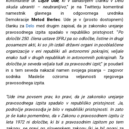
kontinuitete dr.
Lojze Ude
, ki v današnjem članku v Delu
skuša ubraniti – neubranljivo,
” je na Twitterju komentiral
namestnik glavnega in odgovornega urednika
Demokracije
Metod Berlec
. Ude je v (prosto dostopnem)
članku za
Delo
med drugim zapisal, da je zakonsko urejanje
pravosodnega izpita spadalo v republiško pristojnost. “
Po
določbi 250. člena ustave SFRJ pa so odločbe, listine in drugi
posamezni akti, ki so jih izdali državni organi in pooblaščene
organizacije v eni republiki ali avtonomni pokrajini, veljale
enako tudi v drugih republikah in avtonomnih pokrajinah. Ta
določba je seveda veljala tudi za pravosodni izpit,
” je poudaril
in s tem seveda nakazal namen svojega pisanja – zagovor
sodnika Masleše oziroma veljavnosti njegovega
pravosodnega izpita.
“Ude ima povsem prav, ko pravi, da je zakonsko urejanje
pravosodnega izpita spadalo v republiško pristojnost. Ja,
področje pravosodja je bilo v republiški pristojnosti. In zato
je še kako pomembno, da v Zakonu o pravosodnem izpitu iz
leta 1972 ni določbe, ki bi s pravosodnim izpitom po tem
zakonu, se pravi po slovenskem zakonu (ki je bil pogoj za