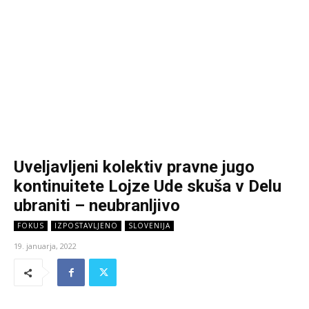
Uveljavljeni kolektiv pravne jugo
kontinuitete Lojze Ude skuša v Delu
ubraniti – neubranljivo
FOKUS
IZPOSTAVLJENO
SLOVENIJA
19. januarja, 2022