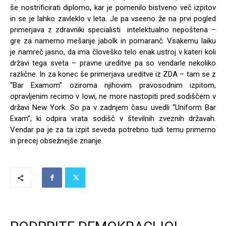
še nostrificirati diplomo, kar je pomenilo bistveno več izpitov
in se je lahko zavleklo v leta. Je pa vseeno že na prvi pogled
primerjava z zdravniki specialisti intelektualno nepoštena –
gre za namerno mešanje jabolk in pomaranč. Vsakemu laiku
je namreč jasno, da ima človeško telo enak ustroj v kateri koli
državi tega sveta – pravne ureditve pa so vendarle nekoliko
različne. In za konec še primerjava ureditve iz ZDA – tam se z
“Bar Examom” oziroma njihovim pravosodnim izpitom,
opravljenim recimo v Iowi, ne more nastopiti pred sodiščem v
državi New York. So pa v zadnjem času uvedli “Uniform Bar
Exam”, ki odpira vrata sodišč v številnih zveznih državah.
Vendar pa je za ta izpit seveda potrebno tudi temu primerno
in precej obsežnejše znanje.