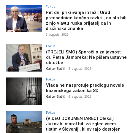
Fokus
Pet dni prikrivanja in laži: Urad
predsednice končno razkril, da sta bili
z njo v avtu ruska prijateljica in
družinska znanka
6. avgusta, 2026
Fokus
(PREJELI SMO) Sporočilo za javnost
dr. Petra Jambreka: Ne pišem ustavne
obtožbe
Gašper Blažič
-
6. avgusta, 2026
Fokus
Vlada ne nasprotuje predlogu novele
kazenskega zakonika SD
Gašper Blažič
-
6. avgusta, 2026
Fokus
(VIDEO DOKUMENTAREC) Oleksij
Jukov bi moral biti za zgled vsem
tistim v Sloveniji, ki ovirajo dostojen