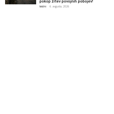
pokop žrtev povojnih pobojev!
testni
-
6. avgusta, 2026