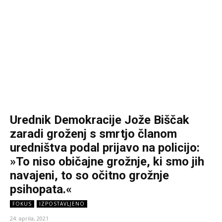
Urednik Demokracije Jože Biščak
zaradi groženj s smrtjo članom
uredništva podal prijavo na policijo:
»To niso običajne grožnje, ki smo jih
navajeni, to so očitno grožnje
psihopata.«
FOKUS
IZPOSTAVLJENO
24. aprila, 2021