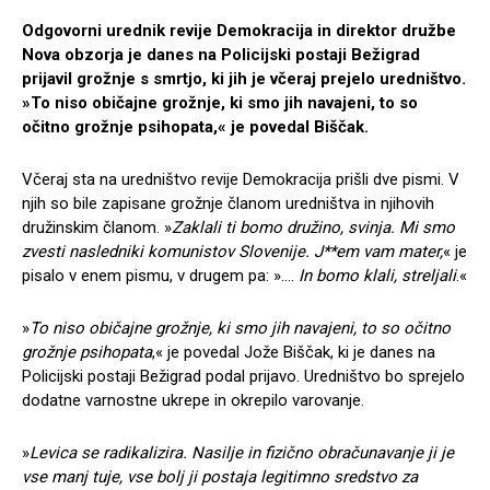
Odgovorni urednik revije Demokracija in direktor družbe
Nova obzorja je danes na Policijski postaji Bežigrad
prijavil grožnje s smrtjo, ki jih je včeraj prejelo uredništvo.
»To niso običajne grožnje, ki smo jih navajeni, to so
očitno grožnje psihopata,« je povedal Biščak.
Včeraj sta na uredništvo revije Demokracija prišli dve pismi. V
njih so bile zapisane grožnje članom uredništva in njihovih
družinskim članom. »
Zaklali ti bomo družino, svinja. Mi smo
zvesti nasledniki komunistov Slovenije. J**em vam mater,
« je
pisalo v enem pismu, v drugem pa: »….
In bomo klali, streljali
.«
»
To niso običajne grožnje, ki smo jih navajeni, to so očitno
grožnje psihopata
,« je povedal Jože Biščak, ki je danes na
Policijski postaji Bežigrad podal prijavo. Uredništvo bo sprejelo
dodatne varnostne ukrepe in okrepilo varovanje.
»
Levica se radikalizira. Nasilje in fizično obračunavanje ji je
vse manj tuje, vse bolj ji postaja legitimno sredstvo za