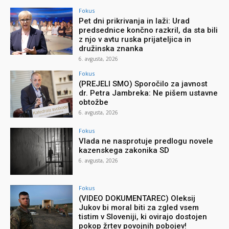
Fokus
Pet dni prikrivanja in laži: Urad
predsednice končno razkril, da sta bili
z njo v avtu ruska prijateljica in
družinska znanka
6. avgusta, 2026
Fokus
(PREJELI SMO) Sporočilo za javnost
dr. Petra Jambreka: Ne pišem ustavne
obtožbe
6. avgusta, 2026
Fokus
Vlada ne nasprotuje predlogu novele
kazenskega zakonika SD
6. avgusta, 2026
Fokus
(VIDEO DOKUMENTAREC) Oleksij
Jukov bi moral biti za zgled vsem
tistim v Sloveniji, ki ovirajo dostojen
pokop žrtev povojnih pobojev!