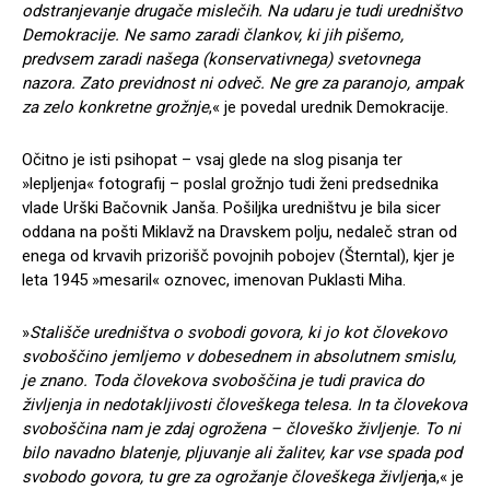
odstranjevanje drugače mislečih. Na udaru je tudi uredništvo
Demokracije. Ne samo zaradi člankov, ki jih pišemo,
predvsem zaradi našega (konservativnega) svetovnega
nazora. Zato previdnost ni odveč. Ne gre za paranojo, ampak
za zelo konkretne grožnje
,« je povedal urednik Demokracije.
Očitno je isti psihopat – vsaj glede na slog pisanja ter
»lepljenja« fotografij – poslal grožnjo tudi ženi predsednika
vlade Urški Bačovnik Janša. Pošiljka uredništvu je bila sicer
oddana na pošti Miklavž na Dravskem polju, nedaleč stran od
enega od krvavih prizorišč povojnih pobojev (Šterntal), kjer je
leta 1945 »mesaril« oznovec, imenovan Puklasti Miha.
»
Stališče uredništva o svobodi govora, ki jo kot človekovo
svoboščino jemljemo v dobesednem in absolutnem smislu,
je znano. Toda človekova svoboščina je tudi pravica do
življenja in nedotakljivosti človeškega telesa. In ta človekova
svoboščina nam je zdaj ogrožena – človeško življenje. To ni
bilo navadno blatenje, pljuvanje ali žalitev, kar vse spada pod
svobodo govora, tu gre za ogrožanje človeškega življen
ja,« je