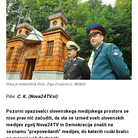
Slika je simbolična (foto: Ziga Zivulovic jr. /BOBO)
Piše:
C. K. (Nova24TV.si)
Pozorni opazovalci slovenskega medijskega prostora se
niso prav nič začudili, da sta se izmed vseh slovenskih
medijev zgolj Nova24TV in Demokracija znašli na
seznamu “prepovedanih” medijev, do katerih ruski bralci