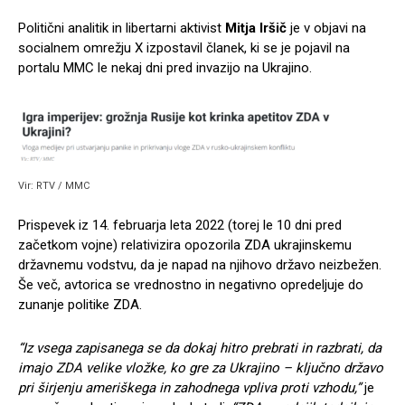
Politični analitik in libertarni aktivist
Mitja Iršič
je v objavi na
socialnem omrežju X izpostavil članek, ki se je pojavil na
portalu MMC le nekaj dni pred invazijo na Ukrajino.
Vir: RTV / MMC
Prispevek iz 14. februarja leta 2022 (torej le 10 dni pred
začetkom vojne) relativizira opozorila ZDA ukrajinskemu
državnemu vodstvu, da je napad na njihovo državo neizbežen.
Še več, avtorica se vrednostno in negativno opredeljuje do
zunanje politike ZDA.
“Iz vsega zapisanega se da dokaj hitro prebrati in razbrati, da
imajo ZDA velike vložke, ko gre za Ukrajino – ključno državo
pri širjenju ameriškega in zahodnega vpliva proti vzhodu,”
je