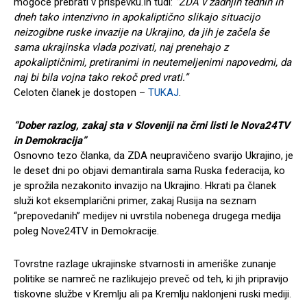
mogoče prebrati v prispevku.In tudi:
“ZDA v zadnjih tednih in
dneh tako intenzivno in apokaliptično slikajo situacijo
neizogibne ruske invazije na Ukrajino, da jih je začela še
sama ukrajinska vlada pozivati, naj prenehajo z
apokaliptičnimi, pretiranimi in neutemeljenimi napovedmi, da
naj bi bila vojna tako rekoč pred vrati.”
Celoten članek je dostopen –
TUKAJ
.
“Dober razlog, zakaj sta v Sloveniji na črni listi le Nova24TV
in Demokracija”
Osnovno tezo članka, da ZDA neupravičeno svarijo Ukrajino, je
le deset dni po objavi demantirala sama Ruska federacija, ko
je sprožila nezakonito invazijo na Ukrajino. Hkrati pa članek
služi kot eksemplarični primer, zakaj Rusija na seznam
“prepovedanih” medijev ni uvrstila nobenega drugega medija
poleg Nove24TV in Demokracije.
Tovrstne razlage ukrajinske stvarnosti in ameriške zunanje
politike se namreč ne razlikujejo preveč od teh, ki jih pripravijo
tiskovne službe v Kremlju ali pa Kremlju naklonjeni ruski mediji.