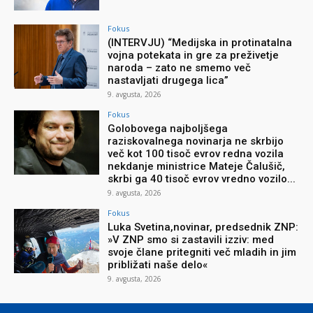
Fokus
(INTERVJU) “Medijska in protinatalna
vojna potekata in gre za preživetje
naroda – zato ne smemo več
nastavljati drugega lica”
9. avgusta, 2026
Fokus
Golobovega najboljšega
raziskovalnega novinarja ne skrbijo
več kot 100 tisoč evrov redna vozila
nekdanje ministrice Mateje Čalušič,
skrbi ga 40 tisoč evrov vredno vozilo...
9. avgusta, 2026
Fokus
Luka Svetina,novinar, predsednik ZNP:
»V ZNP smo si zastavili izziv: med
svoje člane pritegniti več mladih in jim
približati naše delo«
9. avgusta, 2026