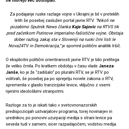
ne morejo več dostopati.
Za podajanje ruske razlage vojne v Ukrajini je bil v preteklih
letih še posebej zaslužen portal javne RTV.
“Nikoli ne
pozabimo Sputnik News članka
Kaje Sajovic
na RTVS tik
pred začetkom Putinove imperialno-fašistične vojne. Obstaja
dober razlog, zakaj sta v Sloveniji na ruski črni listi le
Nova24TV in Demokracija,”
je spomnil politični analitik Iršič.
O eksplicitni politični orientiranosti javne RTV je bilo prelitega
že veliko črnila. Po kratkem obdobju v času vlade
Janeza
Janše
, ko je že “zadišalo” po pluralni RTV, se je RTV po
volitvah, še posebej pa po sprejetju novele zakona o RTV,
spremenila v glasilo tranzicijske levice, vključno z vsemi
njenimi ideološkimi stranpotmi.
Razloge za to je iskati tako v svetovnonazorskih
predispozicijah ustvarjalcev programa, torej novinarjev in
urednikov, po ponovni uzurpaciji medija s strani levice pa
seveda tudi v samem, sicer razpadajočem, vodstvu medija.