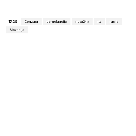
TAGS
Cenzura
demokracija
nova24tv
rtv
rusija
Slovenija