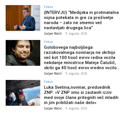
Fokus
(INTERVJU) “Medijska in protinatalna
vojna potekata in gre za preživetje
naroda – zato ne smemo več
nastavljati drugega lica”
Gašper Blažič
-
9. avgusta, 2026
Fokus
Golobovega najboljšega
raziskovalnega novinarja ne skrbijo
več kot 100 tisoč evrov redna vozila
nekdanje ministrice Mateje Čalušič,
skrbi ga 40 tisoč evrov vredno vozilo...
Gašper Blažič
-
9. avgusta, 2026
Fokus
Luka Svetina,novinar, predsednik
ZNP: »V ZNP smo si zastavili izziv:
med svoje člane pritegniti več mladih
in jim približati naše delo«
Gašper Blažič
-
9. avgusta, 2026