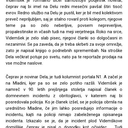
Videmšek je formalno sicer samostojni podjetnik novinar,
čeprav naj bi imel na Delu redni mesečni pavšal štiri tisoč
evrov. Redno službo na Delu je pustil, ker je bil med kolektivom
preveč nepriljubljen, saj je stalno rovaril proti kolegom, njegove
teme pa so zelo neberljive, povsem nepreverljive,
propalestinske in včasih tudi na meji verjetnega. Roko na srce,
Videmšek je zelo slab pisec, njegovi članki so dolgočasni in
nezanimivi. Se pa zaveda, da je treba skrbeti za svoje omrežje,
zato je napisal knjigo o podnebnih spremembah. Na stroške
Dela večkrat potuje po svetu, nato pa te reportaže prodaja na
vse možne naslove.
Čeprav je novinar Dela, je tudi kolumnist portala N1. A začel je
na Mladini, kjer pa so se zelo potiho razšli. Videmšek je
namreč v 90. letih prejšnjega stoletja napisal članek o
domnevnem incidentu z obritoglavci, v katerem naj bi
posredovala policija. Ko je članek izšel, se je policija obrnila na
uredništvo Mladine, če jim lahko posredujejo informacije o
incidentu, kajti na policiji nimajo zabeleženega opisanega
incidenta. Izkazalo se je, da je incident plod Videmškove
domišljije, čeprav je pisal o dogodku kot očividec … Tudi