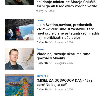
nekdanje ministrice Mateje Čalušič,
skrbi ga 40 tisoč evrov vredno vozilo...
9. avgusta, 2026
Fokus
Luka Svetina,novinar, predsednik
ZNP: »V ZNP smo si zastavili izziv:
med svoje člane pritegniti več mladih
in jim približati naše delo«
Gašper Blažič
-
9. avgusta, 2026
Fokus
Vlada naj razsuje skorumpirano
gnezdo v Mladiki
Gašper Blažič
-
9. avgusta, 2026
Slovenija
(MISEL ZA GOSPODOV DAN) “Jaz
sem! Ne bojte se!”
Gašper Blažič
-
9. avgusta, 2026