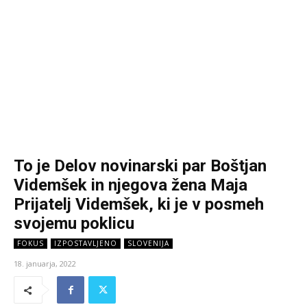
To je Delov novinarski par Boštjan
Videmšek in njegova žena Maja
Prijatelj Videmšek, ki je v posmeh
svojemu poklicu
FOKUS
IZPOSTAVLJENO
SLOVENIJA
18. januarja, 2022