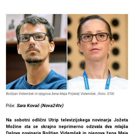
Boštjan Videmšek in njegova žena Maja Prijatelj Videmšek. (foto: STA)
Piše:
Sara Kovač (Nova24tv)
Na sobotni odlični Utrip televizijskega novinarja Jožeta
Možine sta se skrajno neprimerno odzvala dva mlajša
Delova novinarja Boštjan Videmšek in njegova žena Maja