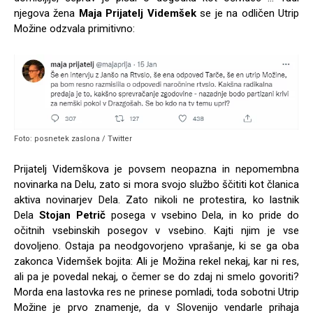
njegova žena
Maja Prijatelj Videmšek
se je na odličen Utrip
Možine odzvala primitivno:
Foto: posnetek zaslona / Twitter
Prijatelj Videmškova je povsem neopazna in nepomembna
novinarka na Delu, zato si mora svojo službo ščititi kot članica
aktiva novinarjev Dela. Zato nikoli ne protestira, ko lastnik
Dela
Stojan Petrič
posega v vsebino Dela, in ko pride do
očitnih vsebinskih posegov v vsebino. Kajti njim je vse
dovoljeno. Ostaja pa neodgovorjeno vprašanje, ki se ga oba
zakonca Videmšek bojita: Ali je Možina rekel nekaj, kar ni res,
ali pa je povedal nekaj, o čemer se do zdaj ni smelo govoriti?
Morda ena lastovka res ne prinese pomladi, toda sobotni Utrip
Možine je prvo znamenje, da v Slovenijo vendarle prihaja