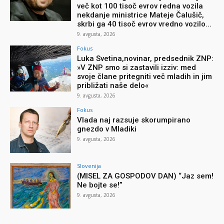
več kot 100 tisoč evrov redna vozila
nekdanje ministrice Mateje Čalušič,
skrbi ga 40 tisoč evrov vredno vozilo...
9. avgusta, 2026
Fokus
Luka Svetina,novinar, predsednik ZNP:
»V ZNP smo si zastavili izziv: med
svoje člane pritegniti več mladih in jim
približati naše delo«
9. avgusta, 2026
Fokus
Vlada naj razsuje skorumpirano
gnezdo v Mladiki
9. avgusta, 2026
Slovenija
(MISEL ZA GOSPODOV DAN) “Jaz sem!
Ne bojte se!”
9. avgusta, 2026