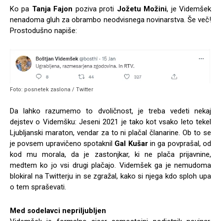
Ko pa
Tanja Fajon
poziva proti
Jožetu Možini
, je Videmšek
nenadoma gluh za obrambo neodvisnega novinarstva. Še več!
Prostodušno napiše:
Foto: posnetek zaslona / Twitter
Da lahko razumemo to dvoličnost, je treba vedeti nekaj
dejstev o Videmšku: Jeseni 2021 je tako kot vsako leto tekel
Ljubljanski maraton, vendar za to ni plačal članarine. Ob to se
je povsem upravičeno spotaknil
Gal Kušar
in ga povprašal, od
kod mu morala, da je zastonjkar, ki ne plača prijavnine,
medtem ko jo vsi drugi plačajo. Videmšek ga je nemudoma
blokiral na Twitterju in se zgražal, kako si njega kdo sploh upa
o tem spraševati.
Med sodelavci nepriljubljen