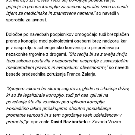
gojenje in prenos konoplje za osebno uporabo izven izrecnih
izjem za medicinske in znanstvene namene,”
so navedli v
sporočilu za javnost.
Določbe po navedbah podpisnikov omogočajo tudi brezplačen
prenos konoplje med polnoletnimi osebami brez nadzora, kar
je v nasprotju s schengensko konvencijo o preprečevanju
nezakonite trgovine z drogami.
“Slovenija bi se z uveljavitvijo
tega zakona postavila v neposredno nasprotje z zavezujočim
mednarodnim pravom in evropskimi obveznostmi,”
so navedli
besede predsednika združenja Franca Zalarja.
“Sprejem zakona bo skoraj zagotovo, glede na izkušnje držav,
ki so že legalizirale konopljo, tudi pri nas vplival na
povečanje števila voznikov pod vplivom konoplje.
Posledično lahko pričakujemo občutno poslabšanje
prometne varnosti in s tem ogrožanje vseh udeležencev v
prometu,”
je opozorile
David Razboršek
iz Zavoda Vozim.