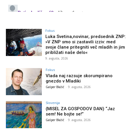
Fokus
Luka Svetina,novinar, predsednik ZNP:
»V ZNP smo si zastavili izziv: med
svoje člane pritegniti več mladih in jim
približati naše delo«
9. avgusta, 2026
Fokus
Vlada naj razsuje skorumpirano
gnezdo v Mladiki
Gašper Blažič
-
9. avgusta, 2026
Slovenija
(MISEL ZA GOSPODOV DAN) “Jaz
sem! Ne bojte se!”
Gašper Blažič
-
9. avgusta, 2026