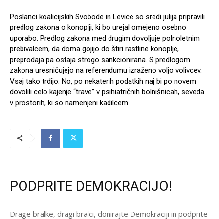
Poslanci koalicijskih Svobode in Levice so sredi julija pripravili
predlog zakona o konoplji, ki bo urejal omejeno osebno
uporabo. Predlog zakona med drugim dovoljuje polnoletnim
prebivalcem, da doma gojijo do štiri rastline konoplje,
preprodaja pa ostaja strogo sankcionirana. S predlogom
zakona uresničujejo na referendumu izraženo voljo volivcev.
Vsaj tako trdijo. No, po nekaterih podatkih naj bi po novem
dovolili celo kajenje “trave” v psihiatričnih bolnišnicah, seveda
v prostorih, ki so namenjeni kadilcem.
PODPRITE DEMOKRACIJO!
Drage bralke, dragi bralci, donirajte Demokraciji in podprite