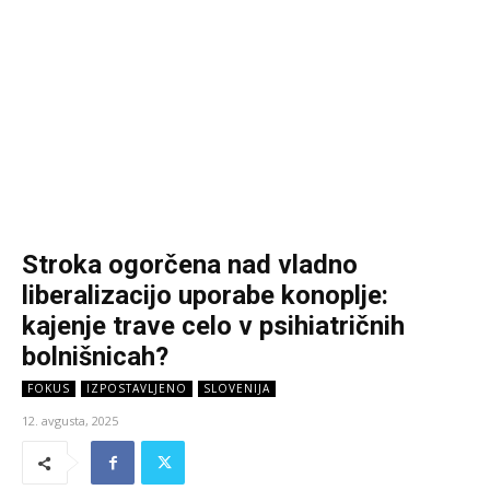
Stroka ogorčena nad vladno
liberalizacijo uporabe konoplje:
kajenje trave celo v psihiatričnih
bolnišnicah?
FOKUS
IZPOSTAVLJENO
SLOVENIJA
12. avgusta, 2025