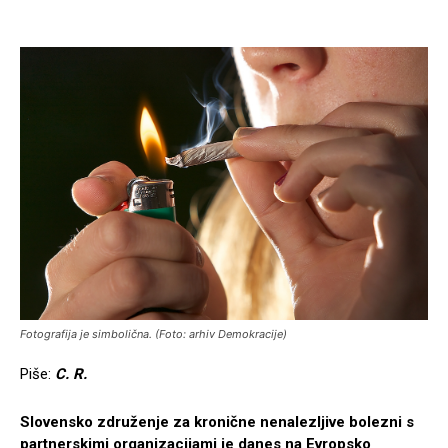
Fotografija je simbolična. (Foto: arhiv Demokracije)
Piše:
C. R.
Slovensko združenje za kronične nenalezljive bolezni s
partnerskimi organizacijami je danes na Evropsko