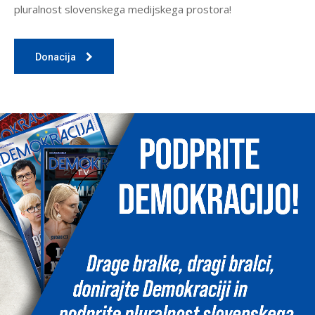
pluralnost slovenskega medijskega prostora!
Donacija