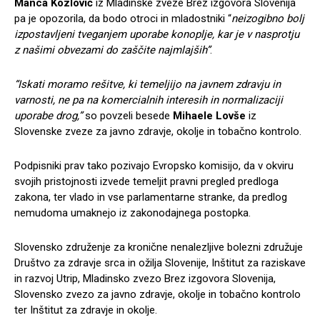
Manca Kozlovič
iz Mladinske zveze Brez izgovora Slovenija
pa je opozorila, da bodo otroci in mladostniki “
neizogibno bolj
izpostavljeni tveganjem uporabe konoplje, kar je v nasprotju
z našimi obvezami do zaščite najmlajših”
.
“Iskati moramo rešitve, ki temeljijo na javnem zdravju in
varnosti, ne pa na komercialnih interesih in normalizaciji
uporabe drog,”
so povzeli besede
Mihaele Lovše
iz
Slovenske zveze za javno zdravje, okolje in tobačno kontrolo.
Podpisniki prav tako pozivajo Evropsko komisijo, da v okviru
svojih pristojnosti izvede temeljit pravni pregled predloga
zakona, ter vlado in vse parlamentarne stranke, da predlog
nemudoma umaknejo iz zakonodajnega postopka.
Slovensko združenje za kronične nenalezljive bolezni združuje
Društvo za zdravje srca in ožilja Slovenije, Inštitut za raziskave
in razvoj Utrip, Mladinsko zvezo Brez izgovora Slovenija,
Slovensko zvezo za javno zdravje, okolje in tobačno kontrolo
ter Inštitut za zdravje in okolje.