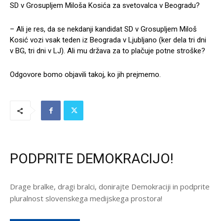
SD v Grosupljem Miloša Kosića za svetovalca v Beogradu?
– Ali je res, da se nekdanji kandidat SD v Grosupljem Miloš
Kosić vozi vsak teden iz Beograda v Ljubljano (ker dela tri dni
v BG, tri dni v LJ). Ali mu država za to plačuje potne stroške?
Odgovore bomo objavili takoj, ko jih prejmemo.
PODPRITE DEMOKRACIJO!
Drage bralke, dragi bralci, donirajte Demokraciji in podprite
pluralnost slovenskega medijskega prostora!