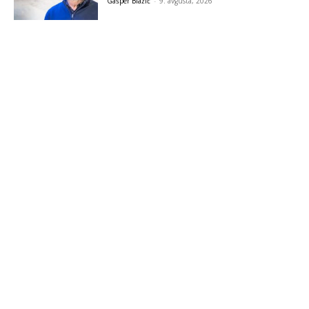
Gašper Blažič
-
9. avgusta, 2026