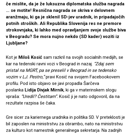
če mislite, da je že luksuzna diplomatska služba nagrada
… se motite! Resnična nagrada se skriva v delovnem
aranžmaju, ki ga je sklenil SD-jev uradnik, in pripadajočih
potnih stroških. Ali Republika Slovenija res ne premore
strokovnjaka, ki lahko med opravljanjem svoje službe biva
v Beogradu? Se mora nujno nekdo (SD kader) voziti iz
Ljubljane?
Kot je
Miloš Kosić
sam razkril na svojih socialnih medijih, se
kar na tedenski ravni vozi v Beograd in nazaj.
“Zdaj sem
pristal na MGRT, pa se preselil v Beograd in se tedensko
vozim v LJ. Pestro,”
pravi Kosić na svojem Facebookovem
profilu. Pod isto objavo se javi propadla Šarčeva
poslanka
Lidija Divjak Mirnik
, ki ga v materinskem slogu
vpraša:
“Uredil? Čestitam”.
Kosič ji je nato odgovoril, da na
rezultate razpisa še čaka.
Gre sicer za kariernega uradnika in politika SD. V preteklosti je
bil zaposlen na ministrstvu za obrambo, nato na ministrstvu
za kulturo kot namestnik generalnega sekretarja. Na zadnjih