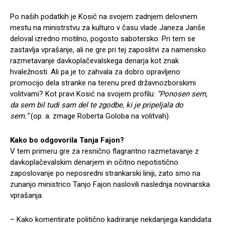
Po naših podatkih je Kosić na svojem zadnjem delovnem
mestu na ministrstvu za kulturo v času vlade Janeza Janše
deloval izredno motilno, pogosto sabotersko. Pri tem se
zastavlja vprašanje, ali ne gre pri tej zaposlitvi za namensko
razmetavanje davkoplačevalskega denarja kot znak
hvaležnosti. Ali pa je to zahvala za dobro opravljeno
promocijo dela stranke na terenu pred državnozborskimi
volitvami? Kot pravi Kosić na svojem profilu:
“Ponosen sem,
da sem bil tudi sam del te zgodbe, ki je pripeljala do
sem.”
(op. a. zmage Roberta Goloba na volitvah).
Kako bo odgovorila Tanja Fajon?
V tem primeru gre za resnično flagrantno razmetavanje z
davkoplačevalskim denarjem in očitno nepotistično
zaposlovanje po neposredni strankarski liniji, zato smo na
zunanjo ministrico Tanjo Fajon naslovili naslednja novinarska
vprašanja.
– Kako komentirate politično kadriranje nekdanjega kandidata