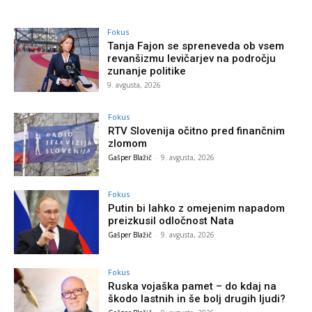
Fokus
Tanja Fajon se spreneveda ob vsem
revanšizmu levičarjev na področju
zunanje politike
9. avgusta, 2026
Fokus
RTV Slovenija očitno pred finančnim
zlomom
Gašper Blažič
-
9. avgusta, 2026
Fokus
Putin bi lahko z omejenim napadom
preizkusil odločnost Nata
Gašper Blažič
-
9. avgusta, 2026
Fokus
Ruska vojaška pamet – do kdaj na
škodo lastnih in še bolj drugih ljudi?