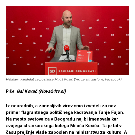
Nekdanji kandidat za poslanca Miloš Kosić (Vir: zajem zaslona, Facebook)
Piše:
Gal Kovač (Nova24tv.si)
Iz neuradnih, a zanesljivih virov smo izvedeli za nov
primer flagrantnega političnega kadrovanja Tanje Fajon.
Na mesto svetovalca v Beogradu naj bi imenovala kar
svojega strankarskega kolega Miloša Kosića. Ta je bil v
času prejšnje vlade zaposlen na ministrstvu za kulturo. A