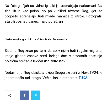
Na fotografijah so vidne igle, ki jih uporabljajo narkomani. Na
tleh jih je vse polno, so pa v bližini tovarne Rog, kjer se
pogosto sprehajajo tudi mlade mamice z otroki. Fotografiji
sta bili posneti danes, malo po 20. uri.
Narkomanske igle ob Rogu. (Slika: bralec Demokracije)
Sicer je Rog znan po tem, da so v njem tudi ilegalni migranti,
imajo glasne zabave sredi belega dne, v prostorih potekajo
politična srečanja levičarskih aktivistov.
Nedavno je Rog obiskala ekipa Drugorazredni z NovaTV24, ki
je tam našla tudi drogo. Več si lahko preberete
TUKAJ
.