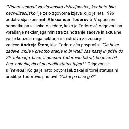
“Nisem zaprosil za slovensko državljanstvo, ker bi to bilo
necivilizacijsko,”
je zelo zgovorna izjava, ki jo je leta 1996
podal vodja izbrisanih
Aleksandar Todorović
. V spodnjem
posnetku pa si lahko ogledate, kako je Todorović odgovoril na
vprašanje nekdanjega ministra za notranje zadeve in aktualne
vodje konzularnega sektorja ministrstva za zunanje
zadeve
Andreja Štera
, ki je Todorovića povprašal:
“Če bi se
zadeve vrnile v prvotno stanje in bi vrteli čas nazaj in prišli do
26. februarja, bi se vi gospod Todorović takrat, ko je še bil
čas, odločili, da bi si uredili status tujca?”
Odgovoril je
s
“seveda”
. Ko ga je nato povprašal, zakaj si torej statusa ni
uredil, je Todorović pristavil:
“Zakaj pa bi si ga?”