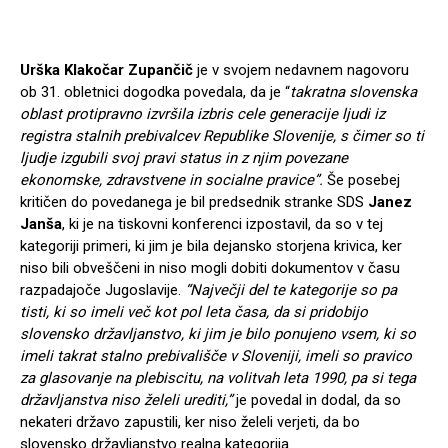
Urška Klakočar Zupančič
je v svojem nedavnem nagovoru
ob 31. obletnici dogodka povedala, da je “
takratna slovenska
oblast protipravno izvršila izbris cele generacije ljudi iz
registra stalnih prebivalcev Republike Slovenije, s čimer so ti
ljudje izgubili svoj pravi status in z njim povezane
ekonomske, zdravstvene in socialne pravice”.
Še posebej
kritičen do povedanega je bil predsednik stranke SDS
Janez
Janša
, ki je na tiskovni konferenci izpostavil, da so v tej
kategoriji primeri, ki jim je bila dejansko storjena krivica, ker
niso bili obveščeni in niso mogli dobiti dokumentov v času
razpadajoče Jugoslavije.
“Največji del te kategorije so pa
tisti, ki so imeli več kot pol leta časa, da si pridobijo
slovensko državljanstvo, ki jim je bilo ponujeno vsem, ki so
imeli takrat stalno prebivališče v Sloveniji, imeli so pravico
za glasovanje na plebiscitu, na volitvah leta 1990, pa si tega
državljanstva niso želeli urediti,”
je povedal in dodal, da so
nekateri državo zapustili, ker niso želeli verjeti, da bo
slovensko državljanstvo realna kategorija.