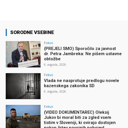
SORODNE VSEBINE
Fokus
(PREJELI SMO) Sporočilo za javnost
dr. Petra Jambreka: Ne pišem ustavne
obtožbe
6. avgusta, 2026
Fokus
Vlada ne nasprotuje predlogu novele
kazenskega zakonika SD
6. avgusta, 2026
Fokus
(VIDEO DOKUMENTAREC) Oleksij
Jukov bi moral biti za zgled vsem
tistim v Sloveniji, ki ovirajo dostojen
pokop žrtev povojnih pobojev!