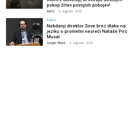
pokop žrtev povojnih pobojev!
testni
-
6. avgusta, 2026
Fokus
Nekdanji direktor Sove brez dlake na
jeziku o prometni nesreči Nataše Pirc
Musar
Gašper Blažič
-
6. avgusta, 2026