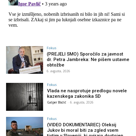
Fokus
(PREJELI SMO) Sporočilo za javnost
dr. Petra Jambreka: Ne pišem ustavne
obtožbe
6. avgusta, 2026
Fokus
Vlada ne nasprotuje predlogu novele
kazenskega zakonika SD
Gašper Blažič
-
6. avgusta, 2026
Fokus
(VIDEO DOKUMENTAREC) Oleksij
Jukov bi moral biti za zgled vsem
tistim v Sloveniji, ki ovirajo dostojen