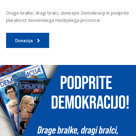
Drage bralke, dragi bralci, donirajte Demokraciji in podprite
pluralnost slovenskega medijskega prostora!
Donacija