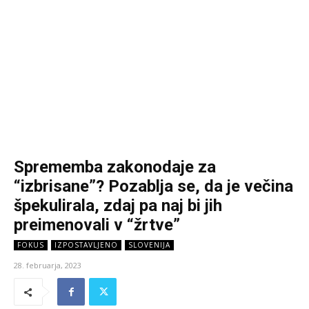
Sprememba zakonodaje za
“izbrisane”? Pozablja se, da je večina
špekulirala, zdaj pa naj bi jih
preimenovali v “žrtve”
FOKUS
IZPOSTAVLJENO
SLOVENIJA
28. februarja, 2023