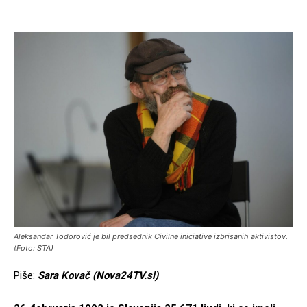
Aleksandar Todorović je bil predsednik Civilne iniciative izbrisanih aktivistov.
(Foto: STA)
Piše:
Sara Kovač (Nova24TV.si)