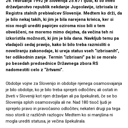
26. februarja 1992 je Slovenija 25.671 ljudi, ki so imeli
državljanstvo republik nekdanje Jugoslavije, izbrisala iz
Registra stalnih prebivalcev Slovenije. Medtem ko drži, da
je bilo nekaj takih, ki jim je bila narejena krivica, ker si
niso mogli urediti papirjev oziroma niso bili o tem
obveščeni, ne moremo mimo dejstva, da večina teh ni
izkoristila možnosti, ki jim je bila dana. Navkljub temu pa
vladajoči sedaj pravijo, kako bi bilo treba razmisliti o
noveliranju zakonodaje, ki ureja status vseh “izbrisanih”,
ter odškodnin zanje. Termin “izbrisani” pa bi se moralo
po besedah predsednice Državnega zbora RS
nadomestiti celo z “žrtvami”.
Obdobje vojne za Slovenijo in obdobje njenega osamosvajanja
je bilo obdobje, ko je bilo treba sprejeti odločitev, ali ostati in
živeti v Sloveniji kot njen državljan ali pa špekulirati, če se bo
Slovenija sploh osamosvojila ali ne. Nad 180 tisoč ljudi je
sprejelo pravo in pravočasno odločitev, nekateri drugi pa tega
niso storili iz različnih razlogov. Medtem ko si manjšina ni
mogla urediti statusa, je večina špekulirala.