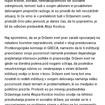
hujše kršitve, zlorabe, neenakopravnosti ter socialne
odrinjenosti, temveč tudi s svojim aktivnim in proaktivnim
delovanjem preprečiti razloge, ki so privedli do teh nevzdržnih
situacij. In če smo si v preteklosti tudi v Državnem svetu
prislužili črno piko javnosti, je danes čas, da to popravimo, je
bil še odločen predsednik Alojz Kovšca.
Naj spomnimo, da se je Državni svet prav zaradi opozarjanj na
nekatere tovrstne nepravilnosti, znašel v vlogi preiskovanca
Protikorupcijske komisije in GRECA, namesto da bi ti inštituciji
pravočasno svojo pozornost namenili preiskavi dejanskega
prepletanja interesov politike in pravosodja. Državni svet ne
glede na številna polena pod nogami vztraja, da posledice
neustreznega odziva oz. neukrepanja s strani državnih
inštitucij vodijo iz krize v krizo. Državni svet torej kot ena
nosilnih in redkih inštitucij v svojem delovanju namenja veliko
pozornosti zlasti temam in problematikam, ki so medijsko in
politično prezrte. Protesti so po mnenju predsednika
Državnega sveta Alojza Kovšce močno orodje na tehtnici
preizkušanja pravne in socialne države, pa vendar se le z
opozarjanjem na probleme stanje v državi ne bo spremenilo.