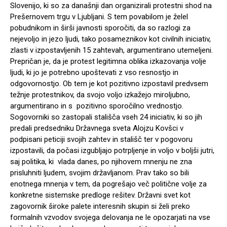
Slovenijo, ki so za današnji dan organizirali protestni shod na
Prešernovem trgu v Ljubljani. S tem povabilom je želel
pobudnikom in širši javnosti sporočiti, da so razlogi za
nejevoljo in jezo ljudi, tako posameznikov kot civilnih iniciativ,
zlasti v izpostavljenih 15 zahtevah, argumentirano utemeljeni.
Prepričan je, da je protest legitimna oblika izkazovanja volje
ljudi, ki jo je potrebno upoštevati z vso resnostjo in
odgovornostjo. Ob tem je kot pozitivno izpostavil predvsem
težnje protestnikov, da svojo voljo izkažejo miroljubno,
argumentirano in s pozitivno sporočilno vrednostjo.
Sogovorniki so zastopali stališča vseh 24 iniciativ, ki so jih
predali predsedniku Državnega sveta Alojzu Kovšci v
podpisani peticiji svojih zahtev in stališč ter v pogovoru
izpostavili, da počasi izgubljajo potrpljenje in voljo v boljši jutri,
saj politika, ki vlada danes, po njihovem mnenju ne zna
prisluhniti ljudem, svojim državljanom. Prav tako so bili
enotnega mnenja v tem, da pogrešajo več politične volje za
konkretne sistemske predloge rešitev. Državni svet kot
zagovornik široke palete interesnih skupin si želi preko
formalnih vzvodov svojega delovanja ne le opozarjati na vse