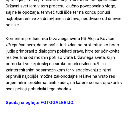
Državni svet igra v tem procesu ključno povezovalno vlogo,
saj ne le opozarja, temveč tudi išče ter na koncu ponudi
najboljše rešitve za državljane in državo, neodvisno od dnevne
politike.
Komentar predsednika Državnega sveta RS Alojza Kovšce:
»Prepričan sem, da bo prišel tudi »dan po protestu«, ko bodo
ljudje primorani z dialogom poiskati prave, hitre ter učinkovite
rešitve. Ena od možnih poti so vrata Državnega sveta, ki jih
bomo kot vselej doslej na široko odprli civilni družbi in
zainteresiranim posameznikom ter v sodelovanju z njimi
pripravili najboljše možne zakonodajne rešitve na vrsto res
urgentnih in problematičnih zadev, na katere so nas opozorili v
svoji peticiji pobudniki tega shoda.«.
Spodaj si oglejte FOTOGALERIJO.