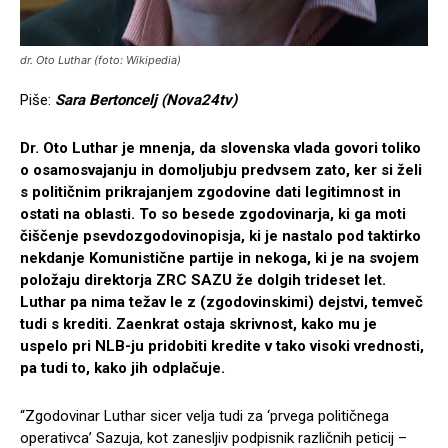
dr. Oto Luthar (foto: Wikipedia)
Piše:
Sara Bertoncelj (Nova24tv)
Dr. Oto Luthar je mnenja, da slovenska vlada govori toliko
o osamosvajanju in domoljubju predvsem zato, ker si želi
s političnim prikrajanjem zgodovine dati legitimnost in
ostati na oblasti. To so besede zgodovinarja, ki ga moti
čiščenje psevdozgodovinopisja, ki je nastalo pod taktirko
nekdanje Komunistične partije in nekoga, ki je na svojem
položaju direktorja ZRC SAZU že dolgih trideset let.
Luthar pa nima težav le z (zgodovinskimi) dejstvi, temveč
tudi s krediti. Zaenkrat ostaja skrivnost, kako mu je
uspelo pri NLB-ju pridobiti kredite v tako visoki vrednosti,
pa tudi to, kako jih odplačuje.
“Zgodovinar Luthar sicer velja tudi za ‘prvega političnega
operativca’ Sazuja, kot zanesljiv podpisnik različnih peticij –