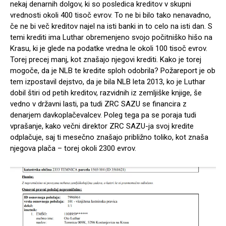
nekaj denarnih dolgov, ki so posledica kreditov v skupni
vrednosti okoli 400 tisoč evrov. To ne bi bilo tako nenavadno,
če ne bi več kreditov najel na isti banki in to celo na isti dan. S
temi krediti ima Luthar obremenjeno svojo počitniško hišo na
Krasu, ki je glede na podatke vredna le okoli 100 tisoč evrov.
Torej precej manj, kot znašajo njegovi krediti. Kako je torej
mogoče, da je NLB te kredite sploh odobrila? Požareport je ob
tem izpostavil dejstvo, da je bila NLB leta 2013, ko je Luthar
dobil štiri od petih kreditov, razvidnih iz zemljiške knjige, še
vedno v državni lasti, pa tudi ZRC SAZU se financira z
denarjem davkoplačevalcev. Poleg tega pa se poraja tudi
vprašanje, kako večni direktor ZRC SAZU-ja svoj kredite
odplačuje, saj ti mesečno znašajo približno toliko, kot znaša
njegova plača – torej okoli 2300 evrov.