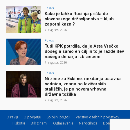
Fokus
Kako je lahko Rusinja prišla do
slovenskega državljanstva – kljub
zaporni kazni?
7. avgusta, 2026
Fokus
Tudi KPK potrdila, da je Asta Vrečko
dosegla samo en cilj in to je razdelitev
našega denarja izbrancem!
7. avgusta, 2026
Fokus
Ni zime za Eskime: nekdanja ustavna
sodnica, znana po levičarskih
stališčih, je po novem vrhovna
državna tožilka
7. avgusta, 2026
O reviji
O podjetju
Splošni pogoji
Varstvo osebnih podatkov
Piškotki
Stik z nami
Oglaševanje
Naročilnica
Donacije