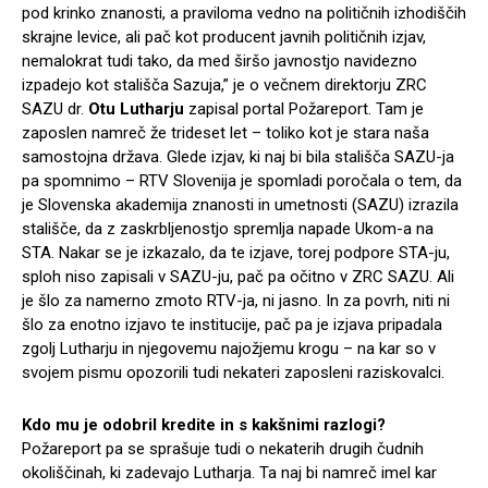
pod krinko znanosti, a praviloma vedno na političnih izhodiščih
skrajne levice, ali pač kot producent javnih političnih izjav,
nemalokrat tudi tako, da med širšo javnostjo navidezno
izpadejo kot stališča Sazuja,” je o večnem direktorju ZRC
SAZU dr.
Otu Lutharju
zapisal portal Požareport. Tam je
zaposlen namreč že trideset let – toliko kot je stara naša
samostojna država. Glede izjav, ki naj bi bila stališča SAZU-ja
pa spomnimo – RTV Slovenija je spomladi poročala o tem, da
je Slovenska akademija znanosti in umetnosti (SAZU) izrazila
stališče, da z zaskrbljenostjo spremlja napade Ukom-a na
STA. Nakar se je izkazalo, da te izjave, torej podpore STA-ju,
sploh niso zapisali v SAZU-ju, pač pa očitno v ZRC SAZU. Ali
je šlo za namerno zmoto RTV-ja, ni jasno. In za povrh, niti ni
šlo za enotno izjavo te institucije, pač pa je izjava pripadala
zgolj Lutharju in njegovemu najožjemu krogu – na kar so v
svojem pismu opozorili tudi nekateri zaposleni raziskovalci.
Kdo mu je odobril kredite in s kakšnimi razlogi?
Požareport pa se sprašuje tudi o nekaterih drugih čudnih
okoliščinah, ki zadevajo Lutharja. Ta naj bi namreč imel kar