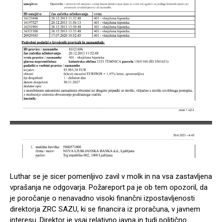
Luthar se je sicer pomenljivo zavil v molk in na vsa zastavljena
vprašanja ne odgovarja. Požareport pa je ob tem opozoril, da
je poročanje o nenavadno visoki finančni izpostavljenosti
direktorja ZRC SAZU, ki se financira iz proračuna, v javnem
interesu. Direktor je vsaj relativno javna in tudi politično