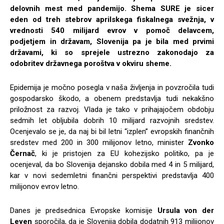
delovnih mest med pandemijo. Shema SURE je sicer
eden od treh stebrov aprilskega fiskalnega svežnja, v
vrednosti 540 milijard evrov v pomoč delavcem,
podjetjem in državam, Slovenija pa je bila med prvimi
državami, ki so sprejele ustrezno zakonodajo za
odobritev državnega poroštva v okviru sheme.
Epidemija je močno posegla v naša življenja in povzročila tudi
gospodarsko škodo, a obenem predstavlja tudi nekakšno
priložnost za razvoj. Vlada je tako v prihajajočem obdobju
sedmih let obljubila dobrih 10 milijard razvojnih sredstev.
Ocenjevalo se je, da naj bi bil letni “izplen” evropskih finančnih
sredstev med 200 in 300 milijonov letno, minister
Zvonko
Černač
, ki je pristojen za EU kohezijsko politiko, pa je
ocenjeval, da bo Slovenija dejansko dobila med 4 in 5 milijard,
kar v novi sedemletni finančni perspektivi predstavlja 400
milijonov evrov letno.
Danes je predsednica Evropske komisije
Ursula von der
Leyen
sporočila, da je Slovenija dobila dodatnih 913 milijonov