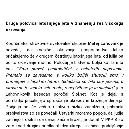
Druga polovica letošnjega leta v znamenju res visokega
okrevanja
Koordinator strokovne svetovalne skupine
Matej Lahovnik
je
povedal, da manjše okrevanje gospodarstva lahko
pričakujemo že v drugem četrtletju letošnjega leta, od julija pa
bo to okrevanje močno. Položaj je bistveno boljši kot lani ta
čas. “
Smo preveč pesimistični v nekaterih napovedih.
Premalo se zavedamo, v koliko boljši situaciji smo v
primerjavi z lanskim letom. Skladišča so bila lani prazna, o
virusu se je vedelo zelo malo, o cepivih se je le sanjalo,
” je o
Lahovnikovih besedah poročal Siol.net. Kot je dejal, s
pomladjo pričakujejo sproščanje ukrepov in kroženje denarja.
Podjetja so še vedno relativno nizko zadolžena, prihranki
prebivalstva so se povečali. Ustvariti moramo pogoje, da ljudje
začnejo trošiti in da denar začne krožiti, je dodal. V PKP 8 so
zato med drugim predlagali dva ukrepa, in sicer podaljšanje