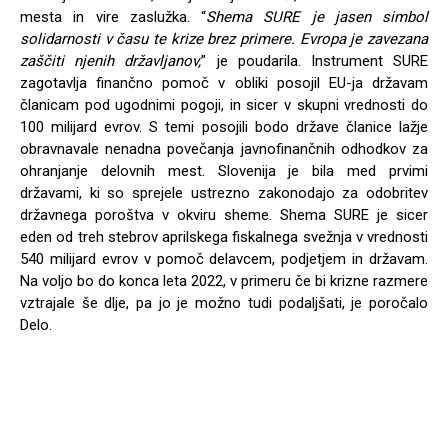
mesta in vire zaslužka. “
Shema SURE je jasen simbol
solidarnosti v času te krize brez primere. Evropa je zavezana
zaščiti njenih državljanov,
” je poudarila. Instrument SURE
zagotavlja finančno pomoč v obliki posojil EU-ja državam
članicam pod ugodnimi pogoji, in sicer v skupni vrednosti do
100 milijard evrov. S temi posojili bodo države članice lažje
obravnavale nenadna povečanja javnofinančnih odhodkov za
ohranjanje delovnih mest. Slovenija je bila med prvimi
državami, ki so sprejele ustrezno zakonodajo za odobritev
državnega poroštva v okviru sheme. Shema SURE je sicer
eden od treh stebrov aprilskega fiskalnega svežnja v vrednosti
540 milijard evrov v pomoč delavcem, podjetjem in državam.
Na voljo bo do konca leta 2022, v primeru če bi krizne razmere
vztrajale še dlje, pa jo je možno tudi podaljšati, je poročalo
Delo.