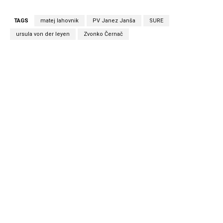
TAGS
matej lahovnik
PV Janez Janša
SURE
ursula von der leyen
Zvonko Černač