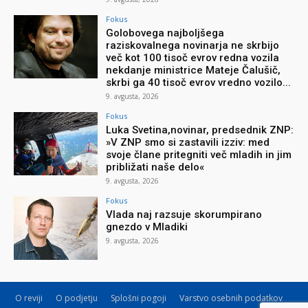
Fokus
Golobovega najboljšega
raziskovalnega novinarja ne skrbijo
več kot 100 tisoč evrov redna vozila
nekdanje ministrice Mateje Čalušič,
skrbi ga 40 tisoč evrov vredno vozilo...
9. avgusta, 2026
Fokus
Luka Svetina,novinar, predsednik ZNP:
»V ZNP smo si zastavili izziv: med
svoje člane pritegniti več mladih in jim
približati naše delo«
9. avgusta, 2026
Fokus
Vlada naj razsuje skorumpirano
gnezdo v Mladiki
9. avgusta, 2026
O reviji
O podjetju
Splošni pogoji
Varstvo osebnih podatkov