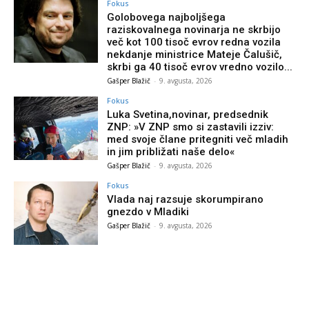
Fokus
Golobovega najboljšega
raziskovalnega novinarja ne skrbijo
več kot 100 tisoč evrov redna vozila
nekdanje ministrice Mateje Čalušič,
skrbi ga 40 tisoč evrov vredno vozilo...
Gašper Blažič
-
9. avgusta, 2026
Fokus
Luka Svetina,novinar, predsednik
ZNP: »V ZNP smo si zastavili izziv:
med svoje člane pritegniti več mladih
in jim približati naše delo«
Gašper Blažič
-
9. avgusta, 2026
Fokus
Vlada naj razsuje skorumpirano
gnezdo v Mladiki
Gašper Blažič
-
9. avgusta, 2026