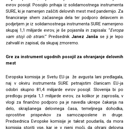
evrov posojil. Posojilo prihaja iz solidarnostnega instrumenta
SURE, ki je namenjen zaščiti delovnih mest med pandemijo. Za
financiranje shem začasnega dela ter podporo delavcem in
podjetjem je iz solidarnostnega instrumenta SURE namenjeno
skupaj 1,1 milijarde evrov, je še pojasnila in zapisala: “
Evropa
vam stoji ob strani.
” Predsednik
Janez Janša
se ji je lepo
zahvalil in zapisal, da skupaj zmoremo.
Gre za instrument ugodnih posojil za ohranjanje delovnih
mest
Evropska komisija je Svetu EU-ja že avgusta lani predlagala,
naj v okviru instrumenta SURE petnajstim članicam EU-ja
odobri skupno 81,4 milijarde evrov posojil. Slovenija bi po
predlogu prejela 1,1 milijarde evrov, za kolikor je zaprosila, v
vlogi za finančno podporo pa je navedla ukrepe čakanja na
delo, skrajšanega delovnega časa, temeljnega dohodka,
oprostitve prispevkov za samozaposlene in druge.
Predsednica Evropske komisije je takrat poudarila, da mora
komisija storiti vse, kar je v njeni moči, da ohrani delovna