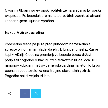
O vojni v Ukrajini so evropski voditelji že na srečanju Evropske
skupnosti. Po besedah premierja so voditelji zaenkrat ohranili
konsenz glede ključnih vprašanj.
Nakup Alžirskega plina
Predsednik vlade pa je že pred prihodom na zasedanja
spregovoril o nameri vlade, da plin, ki bi sicer prišel iz Rusije
kupi v Alžiriji. Glede na premierjeve besede bosta državi
podpisali pogodbo o nakupu treh teravatnih ur oz. cca 300
milijonov kubičnih metrov zemeljskega plina na leto. To bi po
ocenah zadostovalo za eno tretjino slovenskih potreb.
Pogodba naj bi veljala tri leta.