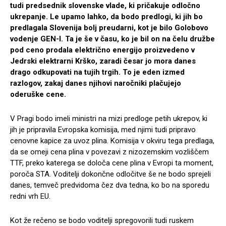
tudi predsednik slovenske vlade, ki pričakuje odločno
ukrepanje. Le upamo lahko, da bodo predlogi, ki jih bo
predlagala Slovenija bolj preudarni, kot je bilo Golobovo
vodenje GEN-I. Ta je še v času, ko je bil on na čelu družbe
pod ceno prodala električno energijo proizvedeno v
Jedrski elektrarni Krško, zaradi česar jo mora danes
drago odkupovati na tujih trgih. To je eden izmed
razlogov, zakaj danes njihovi naročniki plačujejo
oderuške cene.
V Pragi bodo imeli ministri na mizi predloge petih ukrepov, ki
jih je pripravila Evropska komisija, med njimi tudi pripravo
cenovne kapice za uvoz plina. Komisija v okviru tega predlaga,
da se omeji cena plina v povezavi z nizozemskim vozliščem
TTF, preko katerega se določa cene plina v Evropi ta moment,
poroča STA. Voditelji dokončne odločitve še ne bodo sprejeli
danes, temveč predvidoma čez dva tedna, ko bo na sporedu
redni vrh EU.
Kot že rečeno se bodo voditelji spregovorili tudi ruskem