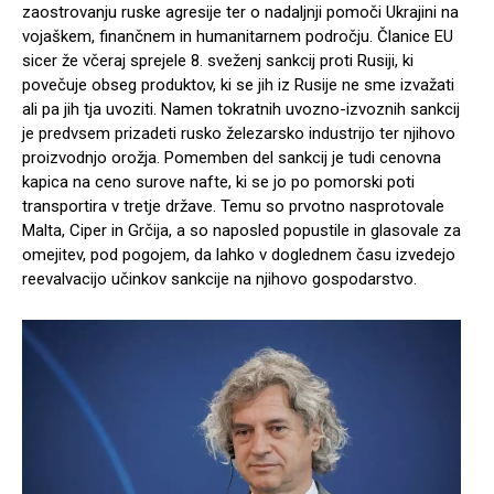
zaostrovanju ruske agresije ter o nadaljnji pomoči Ukrajini na
vojaškem, finančnem in humanitarnem področju. Članice EU
sicer že včeraj sprejele 8. sveženj sankcij proti Rusiji, ki
povečuje obseg produktov, ki se jih iz Rusije ne sme izvažati
ali pa jih tja uvoziti. Namen tokratnih uvozno-izvoznih sankcij
je predvsem prizadeti rusko železarsko industrijo ter njihovo
proizvodnjo orožja. Pomemben del sankcij je tudi cenovna
kapica na ceno surove nafte, ki se jo po pomorski poti
transportira v tretje države. Temu so prvotno nasprotovale
Malta, Ciper in Grčija, a so naposled popustile in glasovale za
omejitev, pod pogojem, da lahko v doglednem času izvedejo
reevalvacijo učinkov sankcije na njihovo gospodarstvo.