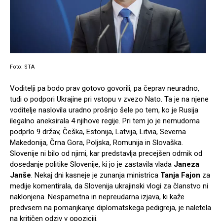
Foto: STA
Voditelji pa bodo prav gotovo govorili, pa čeprav neuradno,
tudi o podpori Ukrajine pri vstopu v zvezo Nato. Ta je na njene
voditelje naslovila uradno prošnjo šele po tem, ko je Rusija
ilegalno aneksirala 4 njihove regije. Pri tem jo je nemudoma
podprlo 9 držav, Češka, Estonija, Latvija, Litvia, Severna
Makedonija, Črna Gora, Poljska, Romunija in Slovaška.
Slovenije ni bilo od njimi, kar predstavlja precejšen odmik od
dosedanje politike Slovenije, ki jo je zastavila vlada
Janeza
Janše
. Nekaj dni kasneje je zunanja ministrica
Tanja Fajon
za
medije komentirala, da Slovenija ukrajinski vlogi za članstvo ni
naklonjena. Nespametna in nepreudarna izjava, ki kaže
predvsem na pomanjkanje diplomatskega pedigreja, je naletela
na kritičen odziv v opoziciji.