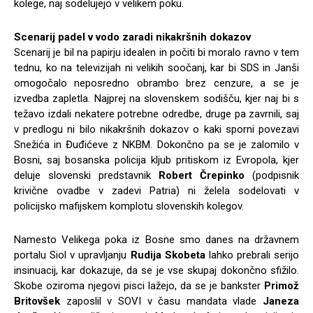
kolege, naj sodelujejo v velikem poku.
Scenarij padel v vodo zaradi nikakršnih dokazov
Scenarij je bil na papirju idealen in počiti bi moralo ravno v tem
tednu, ko na televizijah ni velikih soočanj, kar bi SDS in Janši
omogočalo neposredno obrambo brez cenzure, a se je
izvedba zapletla. Najprej na slovenskem sodišču, kjer naj bi s
težavo izdali nekatere potrebne odredbe, druge pa zavrnili, saj
v predlogu ni bilo nikakršnih dokazov o kaki sporni povezavi
Snežića in Đuđićeve z NKBM. Dokončno pa se je zalomilo v
Bosni, saj bosanska policija kljub pritiskom iz Evropola, kjer
deluje slovenski predstavnik
Robert Črepinko
(podpisnik
krivične ovadbe v zadevi Patria) ni želela sodelovati v
policijsko mafijskem komplotu slovenskih kolegov.
Namesto Velikega poka iz Bosne smo danes na državnem
portalu Siol v upravljanju
Rudija Skobeta
lahko prebrali serijo
insinuacij, kar dokazuje, da se je vse skupaj dokončno sfižilo.
Skobe oziroma njegovi pisci lažejo, da se je bankster
Primož
Britovšek
zaposlil v SOVI v času mandata vlade
Janeza