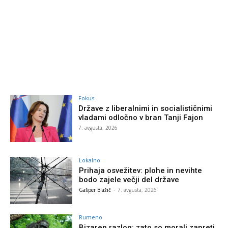
Fokus
Države z liberalnimi in socialističnimi
vladami odločno v bran Tanji Fajon
7. avgusta, 2026
Lokalno
Prihaja osvežitev: plohe in nevihte
bodo zajele večji del države
Gašper Blažič
-
7. avgusta, 2026
Rumeno
Bizaren razlog: zato so morali zapreti