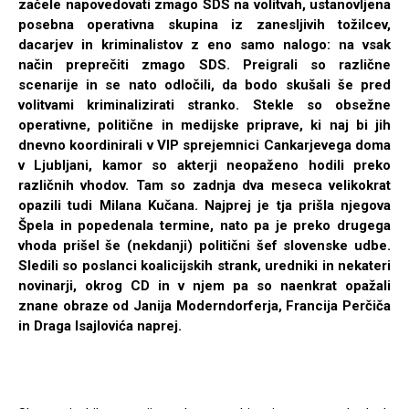
začele napovedovati zmago SDS na volitvah, ustanovljena
posebna operativna skupina iz zanesljivih tožilcev,
dacarjev in kriminalistov z eno samo nalogo: na vsak
način preprečiti zmago SDS. Preigrali so različne
scenarije in se nato odločili, da bodo skušali še pred
volitvami kriminalizirati stranko. Stekle so obsežne
operativne, politične in medijske priprave, ki naj bi jih
dnevno koordinirali v VIP sprejemnici Cankarjevega doma
v Ljubljani, kamor so akterji neopaženo hodili preko
različnih vhodov. Tam so zadnja dva meseca velikokrat
opazili tudi Milana Kučana. Najprej je tja prišla njegova
Špela in popedenala termine, nato pa je preko drugega
vhoda prišel še (nekdanji) politični šef slovenske udbe.
Sledili so poslanci koalicijskih strank, uredniki in nekateri
novinarji, okrog CD in v njem pa so naenkrat opažali
znane obraze od Janija Moderndorferja, Francija Perčiča
in Draga Isajlovića naprej.