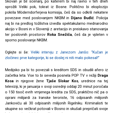
Skovan je bil scenarij, po katerem bi naj ravno v teh dneh
sprožili Veliki pok, tokrat iz Bosne. Politično bi eksplozijo
pokrila Möderndorferjeva komisija, češ da so odkrili nekatere
povezave med poslovanjem NKBM in
Dijano Đuđić
. Policija
naj bi na predlog tožilstva izvedla spektakularno mednarodno
akcijo v Bosni in v Sloveniji z aretacijo in preiskavo stanovanja
ter poslovnih prostorov
Roka Snežiča
, češ da je vpleten v
sporno poslovanje NKBM.
Oglejte si še:
Veliki intervju z Janezom Janšo: “Kučan je
zločinec prve kategorije, ki se doslej ni niti malo pokesal!”
Medijsko pa bi to povezali s kreditom SDS in obudili afero iz
začetka leta. Vse to bi seveda posnela POP TV v režiji
Draga
Kosa
in njegove žene
Tjaše Slokar Kos
, urednice na tej
televiziji, ki je januarja v svoji osrednji oddaji 20 minut poročala
o 150 tisoč evrih vrnjenega kredita za SDS, praktično nič pa o
oprani milijardi za Iranske teroriste, 16 odpisanih milijonih
Jankoviću ali 30 odpisanih milijonih Rigelniku. Kriminalisti te
skupine so večkrat potovali v Bosno in skušali prepričati svoje