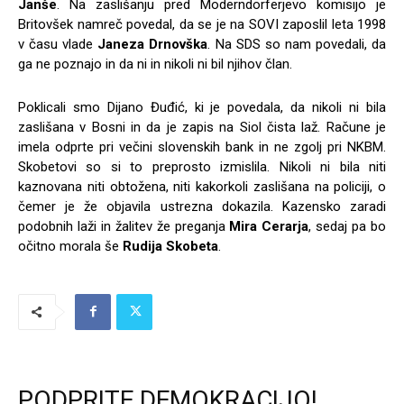
Janše
. Na zaslišanju pred Moderndorferjevo komisijo je
Britovšek namreč povedal, da se je na SOVI zaposlil leta 1998
v času vlade
Janeza Drnovška
. Na SDS so nam povedali, da
ga ne poznajo in da ni in nikoli ni bil njihov član.
Poklicali smo Dijano Đuđić, ki je povedala, da nikoli ni bila
zaslišana v Bosni in da je zapis na Siol čista laž. Račune je
imela odprte pri večini slovenskih bank in ne zgolj pri NKBM.
Skobetovi so si to preprosto izmislila. Nikoli ni bila niti
kaznovana niti obtožena, niti kakorkoli zaslišana na policiji, o
čemer je že objavila ustrezna dokazila. Kazensko zaradi
podobnih laži in žalitev že preganja
Mira Cerarja
, sedaj pa bo
očitno morala še
Rudija Skobeta
.
PODPRITE DEMOKRACIJO!