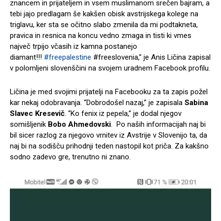
znancem in prijateljem in vsem muslimanom srečen bajram, a
tebi jajo predlagam še kakšen obisk avstrijskega kolege na
triglavu, ker sta se očitno slabo zmenila da mi podtakneta,
pravica in resnica na koncu vedno zmaga in tisti ki vmes
največ trpijo včasih iz kamna postanejo
diamant!!!
#freepalestine
#freeslovenia,” je Anis Ličina zapisal
v polomljeni slovenščini na svojem uradnem Facebook profilu.
Ličina je med svojimi prijatelji na Facebooku za ta zapis požel
kar nekaj odobravanja. “Dobrodošel nazaj,” je zapisala
Sabina
Slavec Kresevič
. “Ko fenix iz pepela,” je dodal njegov
somišljenik
Bobo Ahmedovski
. Po naših informacijah naj bi
bil sicer razlog za njegovo vrnitev iz Avstrije v Slovenijo ta, da
naj bi na sodišču prihodnji teden nastopil kot priča. Za kakšno
sodno zadevo gre, trenutno ni znano.