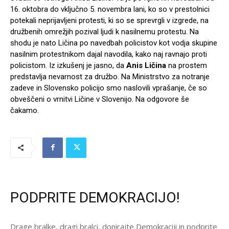
16. oktobra do vključno 5. novembra lani, ko so v prestolnici
potekali neprijavljeni protesti, ki so se sprevrgli v izgrede, na
družbenih omrežjih pozival ljudi k nasilnemu protestu. Na
shodu je nato Ličina po navedbah policistov kot vodja skupine
nasilnim protestnikom dajal navodila, kako naj ravnajo proti
policistom. Iz izkušenj je jasno, da
Anis Ličina
na prostem
predstavlja nevarnost za družbo. Na Ministrstvo za notranje
zadeve in Slovensko policijo smo naslovili vprašanje, če so
obveščeni o vrnitvi Ličine v Slovenijo. Na odgovore še
čakamo.
PODPRITE DEMOKRACIJO!
Drage bralke, dragi bralci, donirajte Demokraciji in podprite