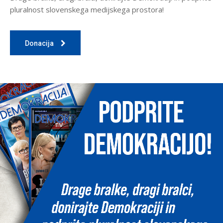
pluralnost slovenskega medijskega prostora!
Donacija