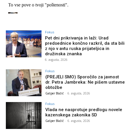
Fokus
Pet dni prikrivanja in laži: Urad
predsednice končno razkril, da sta bili
z njo v avtu ruska prijateljica in
družinska znanka
6. avgusta, 2026
Fokus
(PREJELI SMO) Sporočilo za javnost
dr. Petra Jambreka: Ne pišem ustavne
obtožbe
Gašper Blažič
-
6. avgusta, 2026
Fokus
Vlada ne nasprotuje predlogu novele
kazenskega zakonika SD
Gašper Blažič
-
6. avgusta, 2026