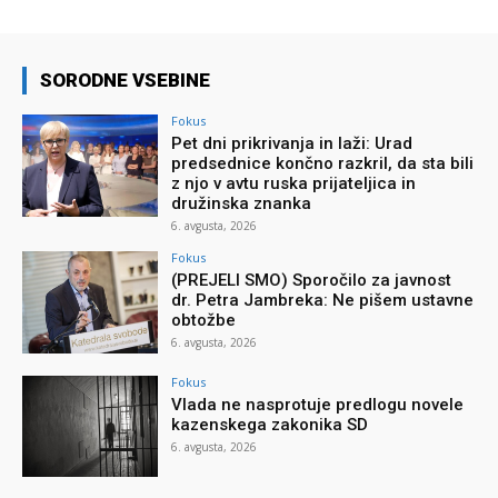
SORODNE VSEBINE
Fokus
Pet dni prikrivanja in laži: Urad
predsednice končno razkril, da sta bili
z njo v avtu ruska prijateljica in
družinska znanka
6. avgusta, 2026
Fokus
(PREJELI SMO) Sporočilo za javnost
dr. Petra Jambreka: Ne pišem ustavne
obtožbe
6. avgusta, 2026
Fokus
Vlada ne nasprotuje predlogu novele
kazenskega zakonika SD
6. avgusta, 2026