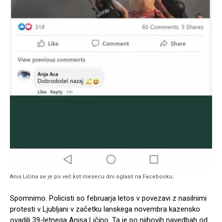
Anis Ličina se je po več kot mesecu dni oglasil na Facebooku.
Spomnimo. Policisti so februarja letos v povezavi z nasilnimi
protesti v Ljubljani v začetku lanskega novembra kazensko
ovadili 39-letnega Anisa Ličino. Ta je po njihovih navedbah od