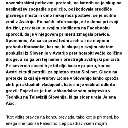
novembrskimi petkovimi protesti, na katerih se je skupina
nasilnežev spopadla s policijo, poškodovala središče
glavnega mesta in celo nekaj mož postave, se je očitno
vrnil z Avstrije. Po naših informacija je že doma pri svoji
družini, prav tako je svojim sledilcem na Facebooku
sporočil, da je v njegovem primeru zmagala pravica.
Spomnimo, Anisa so pred tedni aretirali na mejnem
prehodu Karavanke, ker naj bi skupaj s svojim očetom
poskušal iz Slovenije v Avstrijo pretihotapiti večjo količino
droge, a so ga pri tej nameri prestregli avstrijski policisti.
Pri severnih sosedih je bil dlje časa v priporu, kar so
Avstrijci tudi potrdili za spletno stran Siol.net. Glede na
pretekle izkušnje vrnitev Ličine v Slovenijo lahko sproža
skrb pri aktualnih vladajočih, katerim je večkrat odkrito
grozil. Pojavil se je tudi v škandaloznem prispevku v
Tedniku na Televiziji Slovenija, ki ga sicer ureja Jelena
Ašić.
“Kot vidite pravica na koncu prevlada, tako kot je pri meni, bo
enega dne tudi za Palestino. Lep pozdrav vsem mojim