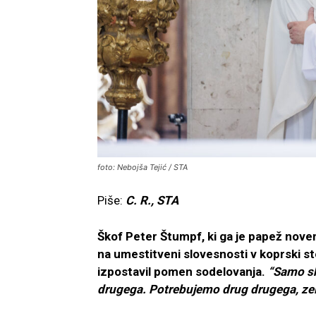
foto: Nebojša Tejić / STA
Piše:
C. R., STA
Škof Peter Štumpf, ki ga je papež nove
na umestitveni slovesnosti v koprski st
izpostavil pomen sodelovanja.
“Samo sku
drugega. Potrebujemo drug drugega, ze