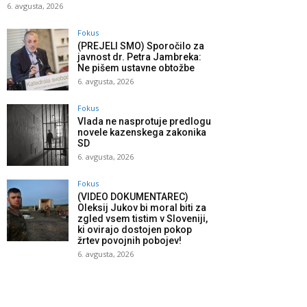
6. avgusta, 2026
Fokus
(PREJELI SMO) Sporočilo za
javnost dr. Petra Jambreka:
Ne pišem ustavne obtožbe
6. avgusta, 2026
Fokus
Vlada ne nasprotuje predlogu
novele kazenskega zakonika
SD
6. avgusta, 2026
Fokus
(VIDEO DOKUMENTAREC)
Oleksij Jukov bi moral biti za
zgled vsem tistim v Sloveniji,
ki ovirajo dostojen pokop
žrtev povojnih pobojev!
6. avgusta, 2026