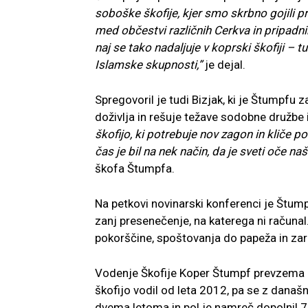
soboške škofije, kjer smo skrbno gojili pr
med občestvi različnih Cerkva in pripadn
naj se tako nadaljuje v koprski škofiji – t
Islamske skupnosti,”
je dejal.
Spregovoril je tudi Bizjak, ki je Štumpfu z
doživlja in rešuje težave sodobne družbe i
škofijo, ki potrebuje nov zagon in kliče po
čas je bil na nek način, da je sveti oče na
škofa Štumpfa.
Na petkovi novinarski konferenci je Štump
zanj presenečenje, na katerega ni računa
pokorščine, spoštovanja do papeža in zarad
Vodenje Škofije Koper Štumpf prevzema kot
škofijo vodil od leta 2012, pa se z današn
dvema letoma in pol je namreč dopolnil 7