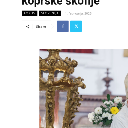
koprske škofije
1. februarja, 2025
FOKUS
SLOVENIJA
Share