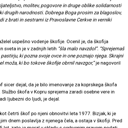
ijateljstvo, molitev, pogovore in druge oblike solidarnosti
iki drugih narodnosti. Dobrega Boga prosim za blagoslov,
udi z brati in sestrami iz Pravoslavne Cerkve in verniki
aželel uspešno vodenje škofije. Ocenil je, da škofija
n sveta in je v zadnjih letih
“šla malo navzdol”. “Sprejemaš
 pastirju, ki pozna svoje ovce in one poznajo njega. Skrajni
šel moža, ki bo tokove škofije obrnil navzgor,”
je nagovoril
f sicer dejal, da je bilo imenovanje za koprskega škofa
l. Službo škofa v Kopru sprejema zaradi osebne vere in
i ljubezni do ljudi, je dejal.
 četrti škof po njeni obnovitvi leta 1977. Bizjak, ki je
jim dnem poslavlja z njenega čela, a ostaja v škofiji. Pred
5 let, zato je moral v skladu s cerkvenim pravom podati