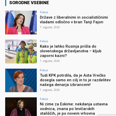
SORODNE VSEBINE
Fokus
Države z liberalnimi in socialističnimi
vladami odločno v bran Tanji Fajon
7. avgusta, 2026
Fokus
Kako je lahko Rusinja prišla do
slovenskega državljanstva – kljub
zaporni kazni?
7. avgusta, 2026
Fokus
Tudi KPK potrdila, da je Asta Vrečko
dosegla samo en cilj in to je razdelitev
našega denarja izbrancem!
7. avgusta, 2026
Fokus
Ni zime za Eskime: nekdanja ustavna
sodnica, znana po levičarskih
stališčih, je po novem vrhovna