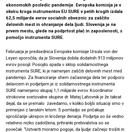
ekonomskih posledic pandemije. Evropska komisija je v
okviru kroga instrumentov EU SURE v petih krogih izdala
62,5 milijarde evrov socialnih obveznic za zaščito
delovnih mest in ohranjanje dela ljudi. Slovenija je na
prvem mestu, glede na podprtost plač in zaposlenosti, s
pomočjo instrumenta SURE.
Februarja je predsednica Evropske komisije Ursula von der
Leyen sporočila, da je Slovenija dobila dodatnih 913 milijonov
evrov posojil. Posojilo spada v sklop solidarnostnega
instrumenta SURE, ki je namenjen zaščiti delovnih mest med
pandemijo. Za financiranje shem začasnega dela ter podporo
delavcem in podjetjem je iz solidarnostnega instrumenta
SURE namenjeno skupaj 1,1 milijarde evrov. Koordinator
strokovne svetovalne skupine dr. Matej Lahovnik je že takrat
dejal, da se premalo zavedamo, v koliko boljši situaciji smo v
primerjavi z lanskim letom. S pomladjo se pričakuje
sproščanje ukrepov in kroženje denarja. Podjetja so še vedno
relativno nizko zadolžena, prihranki prebivalstva so se
povečali. “Ustvariti moramo pogoje, da ljudje začnejo trošiti in