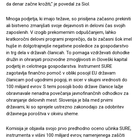
da denar začne krožiti,” je povedal za Siol.
Mnoga podjetja, ki imajo težave, so prisiljena začasno prekiniti
ali bistveno zmanjšati svoje dejavnosti in delovni čas svojih
zaposlenih. V izogib prekomernim odpuščanjem, lahko
kratkoročni delovni programi preprečijo, da bi začasni šok imel
hujše in dolgotrajnejše negativne posledice za gospodarstvo
in trg dela v državah članicah. To pomaga vzdrževati dohodke
družin in ohranjati proizvodne zmogljivosti in človeški kapital
podjetij in celotnega gospodarstva. Instrument SURE
zagotavlja finančno pomoč v obliki posojil EU državam
članicam pod ugodnimi pogoji, in sicer v skupni vrednosti do
100 milijard evrov. S temi posojili bodo države članice lažje
obravnavale nenadna povečanja javnofinančnih odhodkov za
ohranjanje delovnih mest. Slovenija je bila med prvimi
državami, ki so sprejele ustrezno zakonodajo za odobritev
državnega poroštva v okviru sheme.
Komisija je objavila svojo prvo predhodno oceno učinka SURE,
instrumenta v višini 100 milijard evrov, namenjenega zaščiti