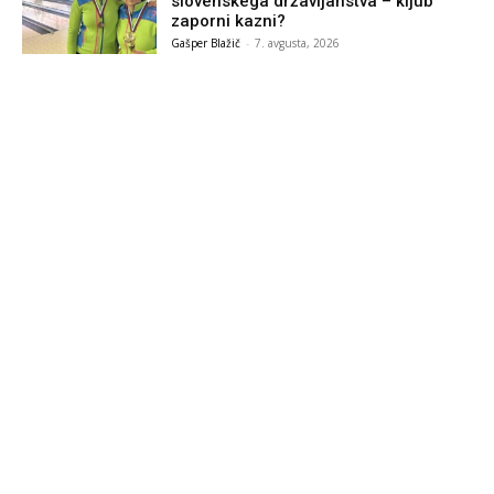
slovenskega državljanstva – kljub
zaporni kazni?
Gašper Blažič
-
7. avgusta, 2026