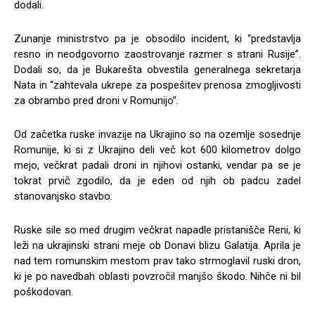
dodali.
Zunanje ministrstvo pa je obsodilo incident, ki “predstavlja
resno in neodgovorno zaostrovanje razmer s strani Rusije”.
Dodali so, da je Bukarešta obvestila generalnega sekretarja
Nata in “zahtevala ukrepe za pospešitev prenosa zmogljivosti
za obrambo pred droni v Romunijo”.
Od začetka ruske invazije na Ukrajino so na ozemlje sosednje
Romunije, ki si z Ukrajino deli več kot 600 kilometrov dolgo
mejo, večkrat padali droni in njihovi ostanki, vendar pa se je
tokrat prvič zgodilo, da je eden od njih ob padcu zadel
stanovanjsko stavbo.
Ruske sile so med drugim večkrat napadle pristanišče Reni, ki
leži na ukrajinski strani meje ob Donavi blizu Galatija. Aprila je
nad tem romunskim mestom prav tako strmoglavil ruski dron,
ki je po navedbah oblasti povzročil manjšo škodo. Nihče ni bil
poškodovan.