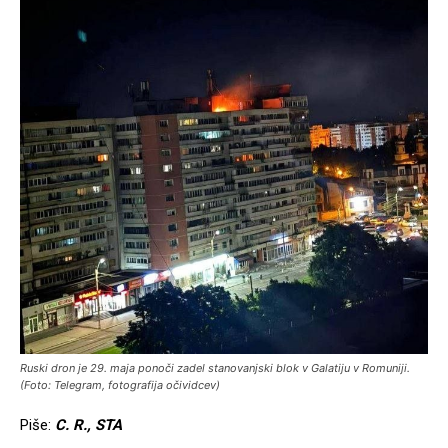
Ruski dron je 29. maja ponoči zadel stanovanjski blok v Galatiju v Romuniji.
(Foto: Telegram, fotografija očividcev)
Piše:
C. R., STA