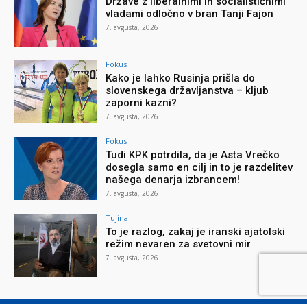
Države z liberalnimi in socialističnimi
vladami odločno v bran Tanji Fajon
7. avgusta, 2026
Fokus
Kako je lahko Rusinja prišla do
slovenskega državljanstva – kljub
zaporni kazni?
7. avgusta, 2026
Fokus
Tudi KPK potrdila, da je Asta Vrečko
dosegla samo en cilj in to je razdelitev
našega denarja izbrancem!
7. avgusta, 2026
Tujina
To je razlog, zakaj je iranski ajatolski
režim nevaren za svetovni mir
7. avgusta, 2026