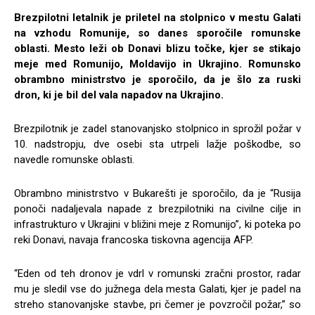
Brezpilotni letalnik je priletel na stolpnico v mestu Galati
na vzhodu Romunije, so danes sporočile romunske
oblasti. Mesto leži ob Donavi blizu točke, kjer se stikajo
meje med Romunijo, Moldavijo in Ukrajino. Romunsko
obrambno ministrstvo je sporočilo, da je šlo za ruski
dron, ki je bil del vala napadov na Ukrajino.
Brezpilotnik je zadel stanovanjsko stolpnico in sprožil požar v
10. nadstropju, dve osebi sta utrpeli lažje poškodbe, so
navedle romunske oblasti.
Obrambno ministrstvo v Bukarešti je sporočilo, da je “Rusija
ponoči nadaljevala napade z brezpilotniki na civilne cilje in
infrastrukturo v Ukrajini v bližini meje z Romunijo”, ki poteka po
reki Donavi, navaja francoska tiskovna agencija AFP.
“Eden od teh dronov je vdrl v romunski zračni prostor, radar
mu je sledil vse do južnega dela mesta Galati, kjer je padel na
streho stanovanjske stavbe, pri čemer je povzročil požar,” so