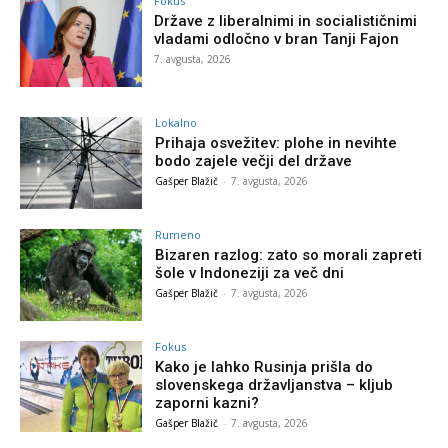
Fokus
Države z liberalnimi in socialističnimi
vladami odločno v bran Tanji Fajon
7. avgusta, 2026
Lokalno
Prihaja osvežitev: plohe in nevihte
bodo zajele večji del države
Gašper Blažič
-
7. avgusta, 2026
Rumeno
Bizaren razlog: zato so morali zapreti
šole v Indoneziji za več dni
Gašper Blažič
-
7. avgusta, 2026
Fokus
Kako je lahko Rusinja prišla do
slovenskega državljanstva – kljub
zaporni kazni?
Gašper Blažič
-
7. avgusta, 2026