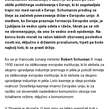
obliki političnega sodelovanja v Evropi, ki bi zagotavljala
trajni mir med narodi v Evropi. Schumanov predlog se
šteje za začetek povezovanja držav v Evropsko unijo. A
medtem, ko Evropa praznuje formacijo Evropske unije, je
Ljubljana še vedno ujeta odeta v rdeče, hkrati pa se niti
ne obremenjujejo, da smo še vedno sredi epidemije. Na
koncu bodo morali na račun takšnih zborovanj posledice
nositi vsi, vključno z državnim proračunom, trpeli pa bodo
najbolj tisti, ki se pravil držijo.
Ko se je francoski zunanji minister
Robert Schuman
9. maja
1950 zavzel za oblikovanje evropske institucije, ki bi skrbela za
skupno upravljanje industrije premoga in jekla je položil temelje
za oblikovanje evropske institucije, ki bi skrbela za skupno
upravljanje industrije in jekla. Leto kasneje je ideja postala
realnost. Desetletja kasneje imamo Evropsko unijo, ki za
razliko od slovenskih naslednikov komunistov obsoja vse
totalitarne režime, vključno s komunizmom.
V Sloveniji je drugače. O tem smo se lahko prepričali tudi v