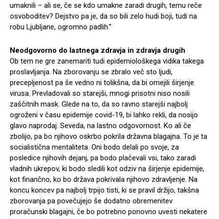
umaknili – ali se, če se kdo umakne zaradi drugih, temu reče
osvoboditev? Dejstvo pa je, da so bili zelo hudi boji, tudi na
robu Ljubljane, ogromno padlih.”
Neodgovorno do lastnega zdravja in zdravja drugih
Ob tem ne gre zanemariti tudi epidemiološkega vidika takega
proslavljanja. Na zborovanju se zbralo več sto ljudi,
precepljenost pa še vedno ni tolikšna, da bi omejili širjenje
virusa. Prevladovali so starejši, mnogi prisotni niso nosili
zaščitnih mask. Glede na to, da so ravno starejši najbolj
ogroženi v času epidemije covid-19, bi lahko rekli, da nosijo
glavo naprodaj. Seveda, na lastno odgovornost. Ko ali če
zbolijo, pa bo njihovo oskrbo pokrila državna blagajna. To je ta
socialistična mentaliteta. Oni bodo delali po svoje, za
posledice njihovih dejanj, pa bodo plačevali vsi, tako zaradi
vladnih ukrepov, ki bodo sledili kot odziv na širjenje epidemije,
kot finančno, ko bo država pokrivala njihovo zdravljenje. Na
koncu koncev pa najbolj trpijo tisti, ki se pravil držijo, takšna
zborovanja pa povečujejo še dodatno obremenitev
proračunski blagajni, če bo potrebno ponovno uvesti nekatere