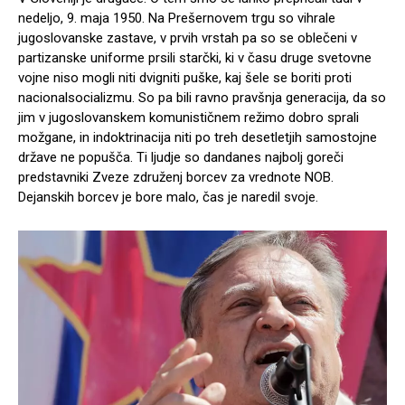
nedeljo, 9. maja 1950. Na Prešernovem trgu so vihrale
jugoslovanske zastave, v prvih vrstah pa so se oblečeni v
partizanske uniforme prsili starčki, ki v času druge svetovne
vojne niso mogli niti dvigniti puške, kaj šele se boriti proti
nacionalsocializmu. So pa bili ravno pravšnja generacija, da so
jim v jugoslovanskem komunističnem režimo dobro sprali
možgane, in indoktrinacija niti po treh desetletjih samostojne
države ne popušča. Ti ljudje so dandanes najbolj goreči
predstavniki Zveze združenj borcev za vrednote NOB.
Dejanskih borcev je bore malo, čas je naredil svoje.