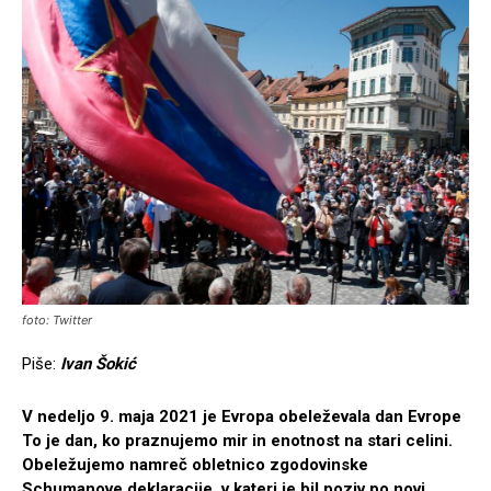
foto: Twitter
Piše:
Ivan Šokić
V nedeljo 9. maja 2021 je Evropa obeleževala dan Evrope
To je dan, ko praznujemo mir in enotnost na stari celini.
Obeležujemo namreč obletnico zgodovinske
Schumanove deklaracije, v kateri je bil poziv po novi