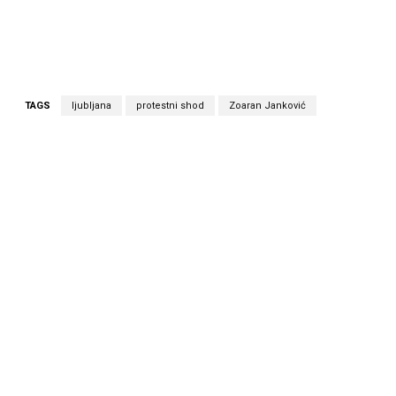
TAGS
ljubljana
protestni shod
Zoaran Janković