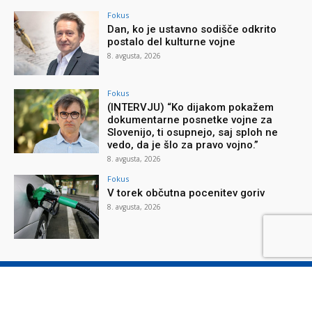
Fokus
Dan, ko je ustavno sodišče odkrito
postalo del kulturne vojne
8. avgusta, 2026
Fokus
(INTERVJU) “Ko dijakom pokažem
dokumentarne posnetke vojne za
Slovenijo, ti osupnejo, saj sploh ne
vedo, da je šlo za pravo vojno.”
8. avgusta, 2026
Fokus
V torek občutna pocenitev goriv
8. avgusta, 2026
O reviji
O podjetju
Splošni pogoji
Varstvo osebnih podatkov
Piškotki
Stik z nami
Oglaševanje
Naročilnica
Donacije