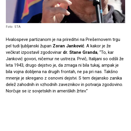
Foto: STA
Hvalospeve partizanom je na prireditvi na Prešernovem trgu
pel tudi ljubljanski župan
Zoran Janković
. A kakor je že
večkrat izpostavil zgodovinar
dr. Stane Granda
, “To, kar
Janković govori, ničemur ne ustreza. Prvič, Italijani so odšli že
leta 1943, drugo dejstvo je, da zmaga ni bila tukaj, ampak je
bila vojna dobljena na drugih frontah, ne pa pri nas. Takšno
mnenje je skregano z osnovni dejstvi. S tem dejansko zanika
delež zahodnih in vzhodnih zaveznikov in potvarja zgodovino.
Norčuje se iz sovjetskih in ameriških žrtev.”