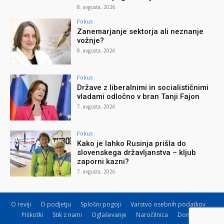
8. avgusta, 2026
Fokus
Zanemarjanje sektorja ali neznanje
vožnje?
8. avgusta, 2026
Fokus
Države z liberalnimi in socialističnimi
vladami odločno v bran Tanji Fajon
7. avgusta, 2026
Fokus
Kako je lahko Rusinja prišla do
slovenskega državljanstva – kljub
zaporni kazni?
7. avgusta, 2026
O reviji
O podjetju
Splošni pogoji
Varstvo osebnih podatkov
Piškotki
Stik z nami
Oglaševanje
Naročilnica
Donacije