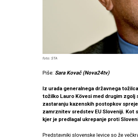
foto: STA
Piše:
Sara Kovač (Nova24tv)
Iz urada generalnega državnega tožilca 
tožilko Lauro Kövesi med drugim zgolj 
zastaranju kazenskih postopkov sprejete.
zamrznitev sredstev EU Sloveniji. Kot sm
kjer je predlagal ukrepanje proti Sloveni
Predstavniki slovenske levice so že večkr