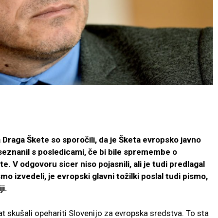
Draga Škete so sporočili, da je Šketa evropsko javno
seznanil s posledicami, če bi bile spremembe o
 V odgovoru sicer niso pojasnili, ali je tudi predlagal
o izvedeli, je evropski glavni tožilki poslal tudi pismo,
ji.
at skušali opehariti Slovenijo za evropska sredstva. To sta