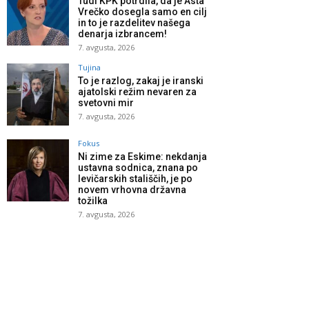
Tudi KPK potrdila, da je Asta
Vrečko dosegla samo en cilj
in to je razdelitev našega
denarja izbrancem!
7. avgusta, 2026
Tujina
To je razlog, zakaj je iranski
ajatolski režim nevaren za
svetovni mir
7. avgusta, 2026
Fokus
Ni zime za Eskime: nekdanja
ustavna sodnica, znana po
levičarskih stališčih, je po
novem vrhovna državna
tožilka
7. avgusta, 2026