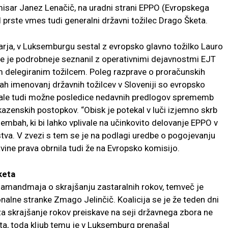
misar Janez Lenačič, na uradni strani EPPO (Evropskega
el prste vmes tudi generalni državni tožilec Drago Šketa.
nuarja, v Luksemburgu sestal z evropsko glavno tožilko Lauro
e je podrobneje seznanil z operativnimi dejavnostmi EJT
im delegiranim tožilcem. Poleg razprave o proračunskih
ah imenovanj državnih tožilcev v Sloveniji so evropsko
male tudi možne posledice nedavnih predlogov sprememb
azenskih postopkov. “Obisk je potekal v luči izjemno skrb
bah, ki bi lahko vplivale na učinkovito delovanje EPPO v
lstva. V zvezi s tem se je na podlagi uredbe o pogojevanju
ine prava obrnila tudi že na Evropsko komisijo.
keta
a amandmaja o skrajšanju zastaralnih rokov, temveč je
nalne stranke Zmago Jelinčič. Koalicija se je že teden dni
a skrajšanje rokov preiskave na seji državnega zbora ne
eta, toda kljub temu je v Luksemburg prenašal