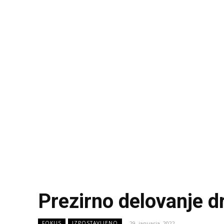
Prezirno delovanje d
29. januarja, 2022
FOKUS
IZPOSTAVLJENO