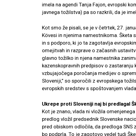
imela na agendi Tanja Fajon, evropski ko
javnega tožilstva) pa so razkrili, da je im
Kot smo že pisali, se je v četrtek, 27. ja
Kövesi in njenima namestnikoma. Šketa s
in s podporo, ki jo ta zagotavlja evropsk
omejitvah in razprave o začasnih ustavitv
glavno tožilko in njena namestnika zani
kazenskopravnih predpisov o zastaranju k
vzbujajočega poročanja medijev o spremem
Sloveniji,” so sporočili z evropskega toži
evropskih sredstev s spoštovanjem vladav
Ukrepe proti Sloveniji naj bi predlagal Š
Kot je znano, vlada ni vložila omenjeneg
predlog vložil predsednik Slovenske nacio
pred obiskom odločila, da predloga SNS z
bo podprla. To je zagotovo vedel tudi Šk