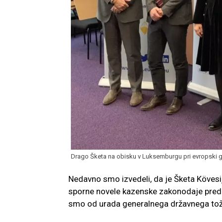
Drago Šketa na obisku v Luksemburgu pri evropski gla
Nedavno smo izvedeli, da je Šketa Kövesije
sporne novele kazenske zakonodaje predla
smo od urada generalnega državnega toži