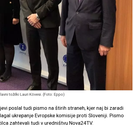
vni tožilki Lauri Kövesi. (Foto: Eppo)
vi poslal tudi pismo na štirih straneh, kjer naj bi zaradi
gal ukrepanje Evropske komisije proti Sloveniji. Pismo
lca zahtevali tudi v uredništvu Nova24TV.