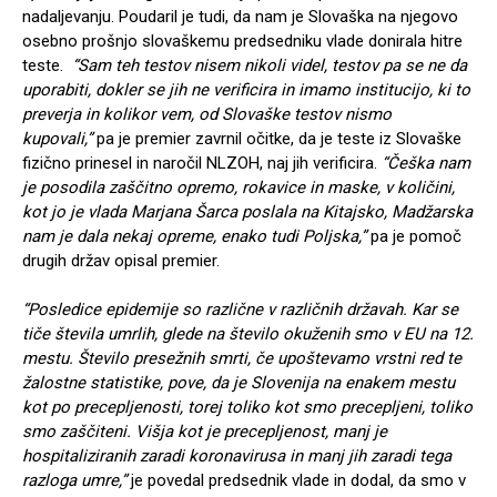
nadaljevanju. Poudaril je tudi, da nam je Slovaška na njegovo
osebno prošnjo slovaškemu predsedniku vlade donirala hitre
teste.
“Sam teh testov nisem nikoli videl, testov pa se ne da
uporabiti, dokler se jih ne verificira in imamo institucijo, ki to
preverja in kolikor vem, od Slovaške testov nismo
kupovali,”
pa je premier zavrnil očitke, da je teste iz Slovaške
fizično prinesel in naročil NLZOH, naj jih verificira.
“Češka nam
je posodila zaščitno opremo, rokavice in maske, v količini,
kot jo je vlada Marjana Šarca poslala na Kitajsko, Madžarska
nam je dala nekaj opreme, enako tudi Poljska,”
pa je pomoč
drugih držav opisal premier.
“Posledice epidemije so različne v različnih državah. Kar se
tiče števila umrlih, glede na število okuženih smo v EU na 12.
mestu. Število presežnih smrti, če upoštevamo vrstni red te
žalostne statistike, pove, da je Slovenija na enakem mestu
kot po precepljenosti, torej toliko kot smo precepljeni, toliko
smo zaščiteni. Višja kot je precepljenost, manj je
hospitaliziranih zaradi koronavirusa in manj jih zaradi tega
razloga umre,”
je povedal predsednik vlade in dodal, da smo v