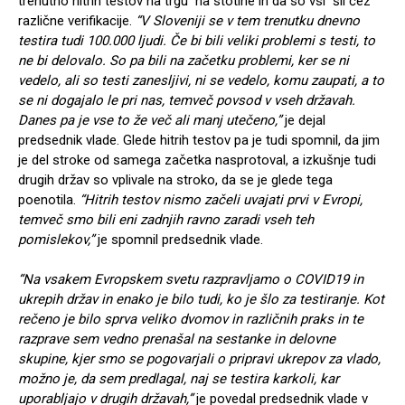
trenutno hitrih testov na trgu na stotine in da so vsi šli čez
različne verifikacije.
“V Sloveniji se v tem trenutku dnevno
testira tudi 100.000 ljudi. Če bi bili veliki problemi s testi, to
ne bi delovalo. So pa bili na začetku problemi, ker se ni
vedelo, ali so testi zanesljivi, ni se vedelo, komu zaupati, a to
se ni dogajalo le pri nas, temveč povsod v vseh državah.
Danes pa je vse to že več ali manj utečeno,”
je dejal
predsednik vlade. Glede hitrih testov pa je tudi spomnil, da jim
je del stroke od samega začetka nasprotoval, a izkušnje tudi
drugih držav so vplivale na stroko, da se je glede tega
poenotila.
“Hitrih testov nismo začeli uvajati prvi v Evropi,
temveč smo bili eni zadnjih ravno zaradi vseh teh
pomislekov,”
je spomnil predsednik vlade.
“Na vsakem Evropskem svetu razpravljamo o COVID19 in
ukrepih držav in enako je bilo tudi, ko je šlo za testiranje. Kot
rečeno je bilo sprva veliko dvomov in različnih praks in te
razprave sem vedno prenašal na sestanke in delovne
skupine, kjer smo se pogovarjali o pripravi ukrepov za vlado,
možno je, da sem predlagal, naj se testira karkoli, kar
uporabljajo v drugih državah,”
je povedal predsednik vlade v