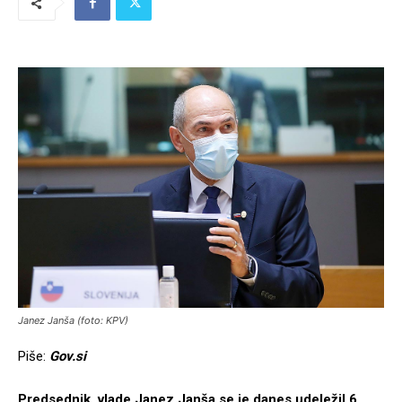
Janez Janša (foto: KPV)
Piše:
Gov.si
Predsednik vlade Janez Janša se je danes udeležil 6.