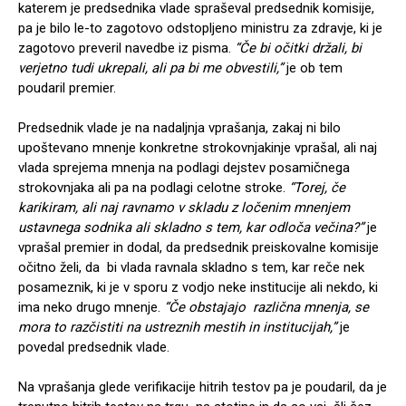
katerem je predsednika vlade spraševal predsednik komisije,
pa je bilo le-to zagotovo odstopljeno ministru za zdravje, ki je
zagotovo preveril navedbe iz pisma.
“Če bi očitki držali, bi
verjetno tudi ukrepali, ali pa bi me obvestili,”
je ob tem
poudaril premier.
Predsednik vlade je na nadaljnja vprašanja, zakaj ni bilo
upoštevano mnenje konkretne strokovnjakinje vprašal, ali naj
vlada sprejema mnenja na podlagi dejstev posamičnega
strokovnjaka ali pa na podlagi celotne stroke.
“Torej, če
karikiram, ali naj ravnamo v skladu z ločenim mnenjem
ustavnega sodnika ali skladno s tem, kar odloča večina?”
je
vprašal premier in dodal, da predsednik preiskovalne komisije
očitno želi, da bi vlada ravnala skladno s tem, kar reče nek
posameznik, ki je v sporu z vodjo neke institucije ali nekdo, ki
ima neko drugo mnenje.
“Če obstajajo različna mnenja, se
mora to razčistiti na ustreznih mestih in institucijah,”
je
povedal predsednik vlade.
Na vprašanja glede verifikacije hitrih testov pa je poudaril, da je