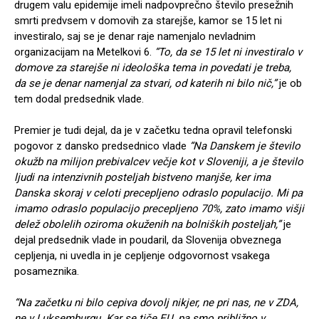
drugem valu epidemije imeli nadpovprečno število presežnih
smrti predvsem v domovih za starejše, kamor se 15 let ni
investiralo, saj se je denar raje namenjalo nevladnim
organizacijam na Metelkovi 6.
“To, da se 15 let ni investiralo v
domove za starejše ni ideološka tema in povedati je treba,
da se je denar namenjal za stvari, od katerih ni bilo nič,”
je ob
tem dodal predsednik vlade.
Premier je tudi dejal, da je v začetku tedna opravil telefonski
pogovor z dansko predsednico vlade
“Na Danskem je število
okužb na milijon prebivalcev večje kot v Sloveniji, a je število
ljudi na intenzivnih posteljah bistveno manjše, ker ima
Danska skoraj v celoti precepljeno odraslo populacijo. Mi pa
imamo odraslo populacijo precepljeno 70%, zato imamo višji
delež obolelih oziroma okuženih na bolniških posteljah,”
je
dejal predsednik vlade in poudaril, da Slovenija obveznega
cepljenja, ni uvedla in je cepljenje odgovornost vsakega
posameznika.
“Na začetku ni bilo cepiva dovolj nikjer, ne pri nas, ne v ZDA,
ne v Luksemburgu. Kar se tiče EU, pa smo približno v