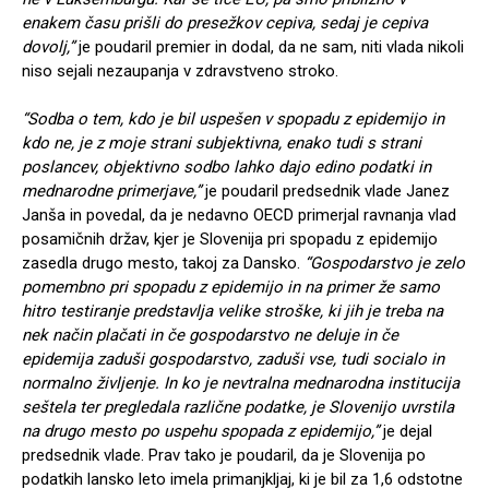
enakem času prišli do presežkov cepiva, sedaj je cepiva
dovolj,”
je poudaril premier in dodal, da ne sam, niti vlada nikoli
niso sejali nezaupanja v zdravstveno stroko.
“Sodba o tem, kdo je bil uspešen v spopadu z epidemijo in
kdo ne, je z moje strani subjektivna, enako tudi s strani
poslancev, objektivno sodbo lahko dajo edino podatki in
mednarodne primerjave,”
je poudaril predsednik vlade Janez
Janša in povedal, da je nedavno OECD primerjal ravnanja vlad
posamičnih držav, kjer je Slovenija pri spopadu z epidemijo
zasedla drugo mesto, takoj za Dansko.
“Gospodarstvo je zelo
pomembno pri spopadu z epidemijo in na primer že samo
hitro testiranje predstavlja velike stroške, ki jih je treba na
nek način plačati in če gospodarstvo ne deluje in če
epidemija zaduši gospodarstvo, zaduši vse, tudi socialo in
normalno življenje. In ko je nevtralna mednarodna institucija
seštela ter pregledala različne podatke, je Slovenijo uvrstila
na drugo mesto po uspehu spopada z epidemijo,”
je dejal
predsednik vlade. Prav tako je poudaril, da je Slovenija po
podatkih lansko leto imela primanjkljaj, ki je bil za 1,6 odstotne