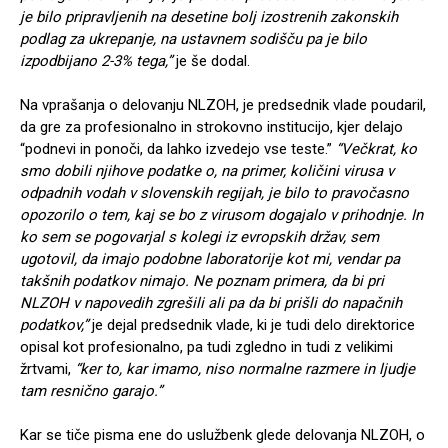
je bilo pripravljenih na desetine bolj izostrenih zakonskih
podlag za ukrepanje, na ustavnem sodišču pa je bilo
izpodbijano 2-3% tega,”
je še dodal.
Na vprašanja o delovanju NLZOH, je predsednik vlade poudaril,
da gre za profesionalno in strokovno institucijo, kjer delajo
“podnevi in ponoči, da lahko izvedejo vse teste.”
“Večkrat, ko
smo dobili njihove podatke o, na primer, količini virusa v
odpadnih vodah v slovenskih regijah, je bilo to pravočasno
opozorilo o tem, kaj se bo z virusom dogajalo v prihodnje. In
ko sem se pogovarjal s kolegi iz evropskih držav, sem
ugotovil, da imajo podobne laboratorije kot mi, vendar pa
takšnih podatkov nimajo. Ne poznam primera, da bi pri
NLZOH v napovedih zgrešili ali pa da bi prišli do napačnih
podatkov,”
je dejal predsednik vlade, ki je tudi delo direktorice
opisal kot profesionalno, pa tudi zgledno in tudi z velikimi
žrtvami,
“ker to, kar imamo, niso normalne razmere in ljudje
tam resnično garajo.”
Kar se tiče pisma ene do uslužbenk glede delovanja NLZOH, o