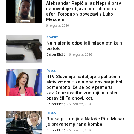
Aleksandar Repić alias Nepridiprav
napoveduje objavo podrobnosti v
aferi Fotopub v povezavi z Luko
Mescem
6. avgusta, 2026
Kronika
Na hlajenje odpeljali mladoletnika s
pištolo
Gašper Blažič
-
6. avgusta, 2026
Fokus
RTV Slovenija nadaljuje s političnim
aktivizmom – za njene novinarje bolj
pomembno, če se bo v primeru
zavržene ovadbe zunanji minister
opravičil Fajonovi, kot...
Gašper Blažič
-
6. avgusta, 2026
Fokus
Ruska prijateljica Nataše Pirc Musar
je prava tempirana bomba
Gašper Blažič
-
6. avgusta, 2026