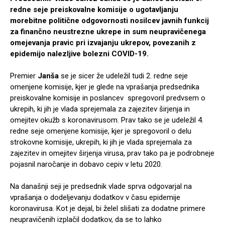
redne seje preiskovalne komisije o ugotavljanju
morebitne politične odgovornosti nosilcev javnih funkcij
za finančno neustrezne ukrepe in sum neupravičenega
omejevanja pravic pri izvajanju ukrepov, povezanih z
epidemijo nalezljive bolezni COVID-19.
Premier
Janša
se je sicer že udeležil tudi 2. redne seje
omenjene komisije, kjer je glede na vprašanja predsednika
preiskovalne komisije in poslancev spregovoril predvsem o
ukrepih, ki jih je vlada sprejemala za zajezitev širjenja in
omejitev okužb s koronavirusom. Prav tako se je udeležil 4.
redne seje omenjene komisije, kjer je spregovoril o delu
strokovne komisije, ukrepih, ki jih je vlada sprejemala za
zajezitev in omejitev širjenja virusa, prav tako pa je podrobneje
pojasnil naročanje in dobavo cepiv v letu 2020.
Na današnji seji je predsednik vlade sprva odgovarjal na
vprašanja o dodeljevanju dodatkov v času epidemije
koronavirusa. Kot je dejal, bi želel slišati za dodatne primere
neupravičenih izplačil dodatkov, da se to lahko