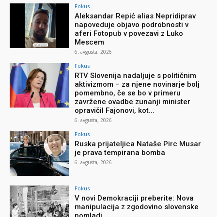
Fokus
Aleksandar Repić alias Nepridiprav
napoveduje objavo podrobnosti v
aferi Fotopub v povezavi z Luko
Mescem
6. avgusta, 2026
Fokus
RTV Slovenija nadaljuje s političnim
aktivizmom – za njene novinarje bolj
pomembno, če se bo v primeru
zavržene ovadbe zunanji minister
opravičil Fajonovi, kot...
6. avgusta, 2026
Fokus
Ruska prijateljica Nataše Pirc Musar
je prava tempirana bomba
6. avgusta, 2026
Fokus
V novi Demokraciji preberite: Nova
manipulacija z zgodovino slovenske
pomladi