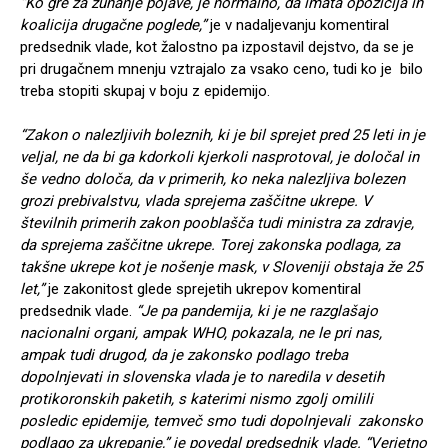
“Ko gre za zunanje pojave, je normalno, da imata opozicija in
koalicija drugačne poglede,”
je v nadaljevanju komentiral
predsednik vlade, kot žalostno pa izpostavil dejstvo, da se je
pri drugačnem mnenju vztrajalo za vsako ceno, tudi ko je bilo
treba stopiti skupaj v boju z epidemijo.
“Zakon o nalezljivih boleznih, ki je bil sprejet pred 25 leti in je
veljal, ne da bi ga kdorkoli kjerkoli nasprotoval, je določal in
še vedno določa, da v primerih, ko neka nalezljiva bolezen
grozi prebivalstvu, vlada sprejema zaščitne ukrepe. V
številnih primerih zakon pooblašča tudi ministra za zdravje,
da sprejema zaščitne ukrepe. Torej zakonska podlaga, za
takšne ukrepe kot je nošenje mask, v Sloveniji obstaja že 25
let,”
je zakonitost glede sprejetih ukrepov komentiral
predsednik vlade.
“Je pa pandemija, ki je ne razglašajo
nacionalni organi, ampak WHO, pokazala, ne le pri nas,
ampak tudi drugod, da je zakonsko podlago treba
dopolnjevati in slovenska vlada je to naredila v desetih
protikoronskih paketih, s katerimi nismo zgolj omilili
posledic epidemije, temveč smo tudi dopolnjevali zakonsko
podlago za ukrepanje,” je povedal predsednik vlade. “Verjetno