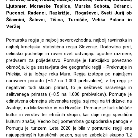
Ljutomer, Moravske Toplice, Murska Sobota, Odranci,
Puconci, Radenci, Razkrižje, Rogašovci, Sveti Jurij ob
Ščavnici, Šalovci, Tišina, Turnišče, Velika Polana in
Veržej.
Pomurska regija je najbolj severovzhodna, najbolj ravninska in
najbolj kmetijska statistična regija Slovenije. Rodovitna prst,
celinsko podnebje in raven svet ustvarjajo ugodne razmere,
predvsem za poljedelstvo. Pomurje je funkcijsko povezano
območje, ki ga sestavljata dve geografski regiji – Prekmurje in
Prlekija, ki ju ločuje reka Mura. Regija izstopa po najnižjem
naravnem prirastu (–4,7 na 1.000 prebivalcev), v tej regiji je
negativen tudi skupni prirast, to je seštevek naravnega in
selitvenega prirasta (–0,5 na 1.000 prebivalcev). Pomurje je
edinstvena obmejna slovenska regija, saj meji na tri države: na
Avstrijo, na Madžarsko in na Hrvaško. Pomurje je tudi stičišče
kultur in verstev ter etničnih skupin, kar daje regiji specifični
kulturni značaj. Vedno bolj pomembna gospodarska panoga v
Pomurju je turizem. Leta 2020 je bila v pomurski regiji ena
najuspešnejših turističnih sezon, saj so zabeležili skupno 1,2