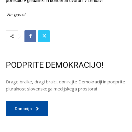
potekalo v gledališki in koncertni dvorani v Lendavi.
Vir: gov.si
PODPRITE DEMOKRACIJO!
Drage bralke, dragi bralci, donirajte Demokraciji in podprite
pluralnost slovenskega medijskega prostora!
Donacija