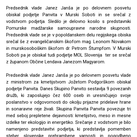
Predsednik vlade Janez Janša je po delovnem posvetu
obiskal podjetje Panvita v Murski Soboti in se srečal z
vodstvom podjetja. Sledilo je delovno kosilo s predstavniki
Pomurske madžarske samoupravne narodne skupnosti.
Predsednik vlade se je v popoldanskem delu regijskega obiska
srečal še z evangeličanskim škofom mag. Leonom Novakom
in murskosoboškim škofom dr. Petrom Štumpfom. V Murski
Soboti pa je obiskal tudi podjetje MOL Slovenija ter se srečal
z županom Občine Lendava Janezom Magyarom.
Predsednik vlade Janez Janša je po delovnem posvetu vlade
z ministrom za kmetijstvom Jožetom Podgorškom obiskal
podjetje Panvita. Danes Skupino Panvito sestavlja 9 povezanih
družb, ki zaposlujejo čez 600 oseb in uresničujejo svoje
poslanstvo v odgovornosti do okolju prijazne pridelave hrane
in sonaravne reje živali. Skupina Panvita Panvita povezuje tri
med seboj prepletene dejavnosti: kmetijstvo, meso in mesne
izdelke ter ekologijo in energetiko. Srečanje z vodstvom je bilo
namenjeno predstavitvi podjetja, ki predstavlja pomemben
steber slovenske prehrambene varnosti in pogodbeno