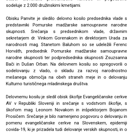
sodeluje z 2.000 družinskimi kmetijami.
Obisku Panvite je sledilo delovno kosilo predsednika vlade s
predstavniki Pomurske madžarske samoupravne narodne
skupnosti. Srečanja s predsednikom vlade, državnim
sekretarjem dr. Vinkom Gorenakom in direktorjem Urada za
narodnosti mag. Stanetom Baluhom so se udeležili Ferenc
Horváth, predsednik Pomurske madžarske samoupravne
narodne skupnosti ter podpredsednika skupnosti Zsuzsanna
Bači in Dušan Orban. Na delovnem kosilu so spregovorili o
sodelovanju z vlado, o skladu za razvoj narodnostno
mešanega območja na obeh straneh meje in o delovanju
Kulturno turističnega mladinskega društva.
Delovnemu kosilu je sledil obisk škofije Evangeličanske cerkve
AV v Republiki Sloveniji in srečanje s vodstvom škofije, s
škofom mag. Leonom Novakom in inšpektorjem Bojanom
Prosičem. Srečanje je bilo namenjeno pogovoru o delovanju in
pomenu evangeličanske cerkve na Slovenskem, epidemiji
covida-19, ki je prizadela tudi delovanje verskih skupnosti, in o