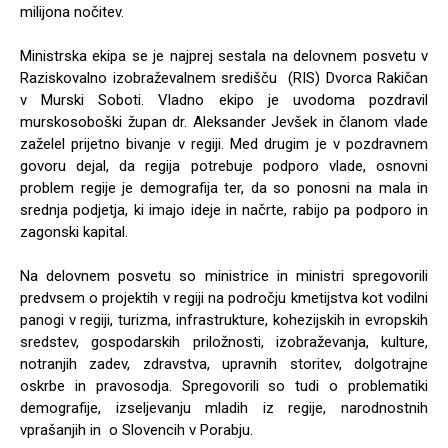
milijona nočitev.
Ministrska ekipa se je najprej sestala na delovnem posvetu v
Raziskovalno izobraževalnem središču (RIS) Dvorca Rakičan
v Murski Soboti. Vladno ekipo je uvodoma pozdravil
murskosoboški župan dr. Aleksander Jevšek in članom vlade
zaželel prijetno bivanje v regiji. Med drugim je v pozdravnem
govoru dejal, da regija potrebuje podporo vlade, osnovni
problem regije je demografija ter, da so ponosni na mala in
srednja podjetja, ki imajo ideje in načrte, rabijo pa podporo in
zagonski kapital.
Na delovnem posvetu so ministrice in ministri spregovorili
predvsem o projektih v regiji na področju kmetijstva kot vodilni
panogi v regiji, turizma, infrastrukture, kohezijskih in evropskih
sredstev, gospodarskih priložnosti, izobraževanja, kulture,
notranjih zadev, zdravstva, upravnih storitev, dolgotrajne
oskrbe in pravosodja. Spregovorili so tudi o problematiki
demografije, izseljevanju mladih iz regije, narodnostnih
vprašanjih in o Slovencih v Porabju.