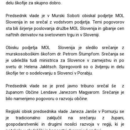
delu škofije za skupno dobro.
Predsednik vlade je v Murski Soboti obiskal podjetje MOL
Slovenija in se srečal z vodstvom podjetja. Temi pogovorov
sta bili širjenje poslovanja družbe MOL Slovenija in gibanje cen
naftnih derivatov na svetovnem trgu in v Sloveniji.
Obisku podjetja MOL Slovenija je sledilo srečanje z
murskosoboškim škofom dr. Petrom Štumpfom. Srečanja se
je udeležila tudi ministrica za Slovence v zamejstvu in po
svetu dr. Helena Jaklitsch. Spregovorili so o življenju in delu
škofije ter o sodelovanju s Slovenci v Porabju.
Predsednik vlade se je pred javno tribuno srečal še z
županom Občine Lendave Janezom Magyarom. Srečanje je
bilo namenjeno pogovoru o razvoju občine.
Regijski obisk predsednika vlade Janeza Janše v Pomurju se
je tradicionalno zaključil na srečanju z župani,
gospodarstveniki in drugimi nosilci razvoja v regiji, ki je