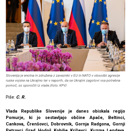
Slovenija je enotna in združena z zavezniki v EU in NATO v obsodbi agresije
ruske vojske na Ukrajino ter v naporih, da se Ukrajini zagotovi vsa potrebna
pomoč, so sporočili iz vlade.(foto: KPV)
Piše:
C. R.
Vlada Republike Slovenije je danes obiskala regijo
Pomurje, ki jo sestavljajo občine Apače, Beltinci,
Cankova, Črenšovci, Dobrovnik, Gornja Radgona, Gornji
Petrovci, Grad, Hodoš, Kobilje, Križevci, Kuzma, Lendava,