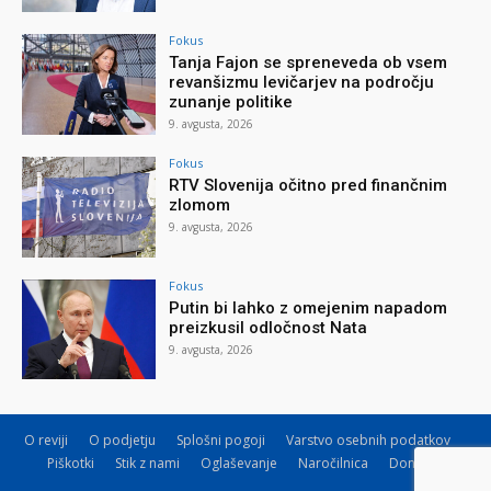
Fokus
Tanja Fajon se spreneveda ob vsem
revanšizmu levičarjev na področju
zunanje politike
9. avgusta, 2026
Fokus
RTV Slovenija očitno pred finančnim
zlomom
9. avgusta, 2026
Fokus
Putin bi lahko z omejenim napadom
preizkusil odločnost Nata
9. avgusta, 2026
O reviji
O podjetju
Splošni pogoji
Varstvo osebnih podatkov
Piškotki
Stik z nami
Oglaševanje
Naročilnica
Donacije