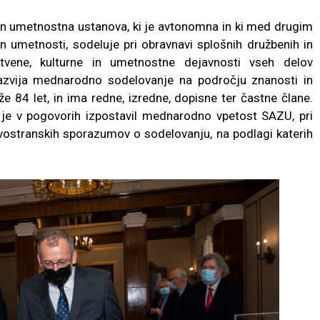
in umetnostna ustanova, ki je avtonomna in ki med drugim
n umetnosti, sodeluje pri obravnavi splošnih družbenih in
tvene, kulturne in umetnostne dejavnosti vseh delov
razvija mednarodno sodelovanje na področju znanosti in
 že 84 let, in ima redne, izredne, dopisne ter častne člane.
je v pogovorih izpostavil mednarodno vpetost SAZU, pri
dvostranskih sporazumov o sodelovanju, na podlagi katerih