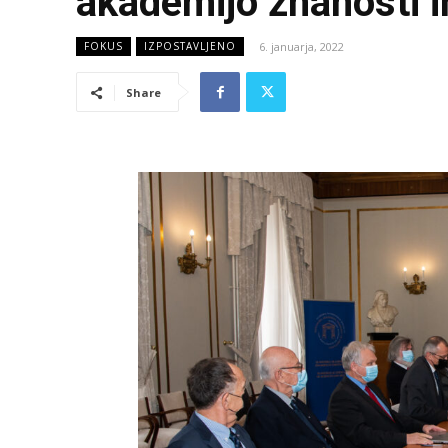
akademijo znanosti 
6. januarja, 2022
FOKUS
IZPOSTAVLJENO
Share