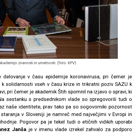
kademijo znanosti in umetnosti. (foto: KPV)
 delovanje v času epidemije koronavirusa, pri čemer je
k solidarnosti vseh v času krize in trikratni poziv SAZU k
vi, pri čemer je akademik Štih spomnil na izjavo o spravi, ki
 Na sestanku s predsednikom vlade so spregovorili tudi o
izraz naše identitete, prav tako pa so sogovorniki pozornost
staranja v Sloveniji je namreč med največjimi v Evropi in
hodnje. Pogovor pa je tekel tudi o etičnih vidikih uporabi
anez Janša
je v imenu vlade izrekel zahvalo za podporo