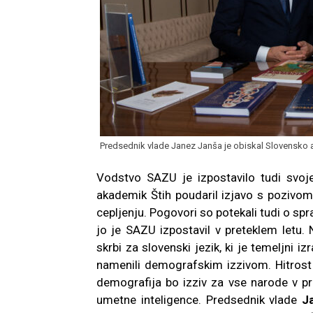
Predsednik vlade Janez Janša je obiskal Slovensko a
Vodstvo SAZU je izpostavilo tudi svoje
akademik Štih poudaril izjavo s pozivom 
cepljenju. Pogovori so potekali tudi o spra
jo je SAZU izpostavil v preteklem letu.
skrbi za slovenski jezik, ki je temeljni 
namenili demografskim izzivom. Hitrost 
demografija bo izziv za vse narode v pri
umetne inteligence. Predsednik vlade
J