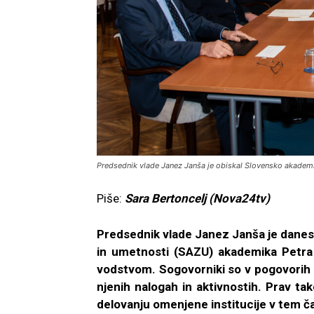
Predsednik vlade Janez Janša je obiskal Slovensko akademij
Piše:
Sara Bertoncelj (Nova24tv)
Predsednik vlade Janez Janša je danes
in umetnosti (SAZU) akademika Petra Š
vodstvom. Sogovorniki so v pogovorih 
njenih nalogah in aktivnostih. Prav ta
delovanju omenjene institucije v tem č