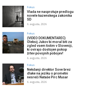
Fokus
Vlada ne nasprotuje predlogu
novele kazenskega zakonika
SD
6. avgusta, 2026
Fokus
(VIDEO DOKUMENTAREC)
Oleksij Jukov bi moral biti za
zgled vsem tistim v Sloveniji,
ki ovirajo dostojen pokop
žrtev povojnih pobojev!
6. avgusta, 2026
Fokus
Nekdanji direktor Sove brez
dlake na jeziku o prometni
nesreči Nataše Pirc Musar
6. avgusta, 2026