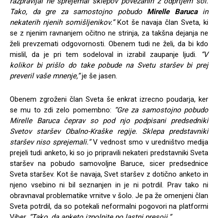
razpravljal ne sprejemal sklepov povezanih z odprtjem šol.
Tako, da gre za samostojno pobudo
Mirelle Baruca
in
nekaterih njenih somišljenikov.”
Kot še navaja član Sveta, ki
se z njenim ravnanjem očitno ne strinja, za takšna dejanja ne
želi prevzemati odgovornosti. Obenem tudi ne želi, da bi kdo
mislil, da je pri tem sodeloval in izrabil zaupanje ljudi.
“V
kolikor bi prišlo do take pobude na Svetu staršev bi prej
preveril vaše mnenje,”
je še jasen.
Obenem zgroženi član Sveta še enkrat izrecno poudarja, ker
se mu to zdi zelo pomembno:
“Gre za samostojno pobudo
Mirelle Baruca čeprav so pod njo podpisani predsedniki
Svetov staršev Obalno-Kraške regije. Sklepa predstavniki
staršev niso sprejemali.”
V vednost smo v uredništvo medija
prejeli tudi anketo, ki so jo pripravili nekateri predstavniki Sveta
staršev na pobudo samovoljne Baruce, sicer predsednice
Sveta staršev. Kot še navaja, Svet staršev z dotično anketo in
njeno vsebino ni bil seznanjen in je ni potrdil. Prav tako ni
obravnaval problematike vrnitve v šolo. Je pa že omenjeni član
Sveta potrdil, da so potekali neformalni pogovori na platformi
Viber.
“Tako, da anketo izpolnite po lastni presoji.”