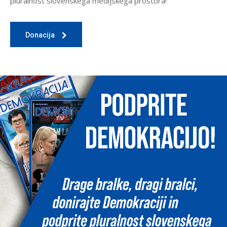
pluralnost slovenskega medijskega prostora!
Donacija