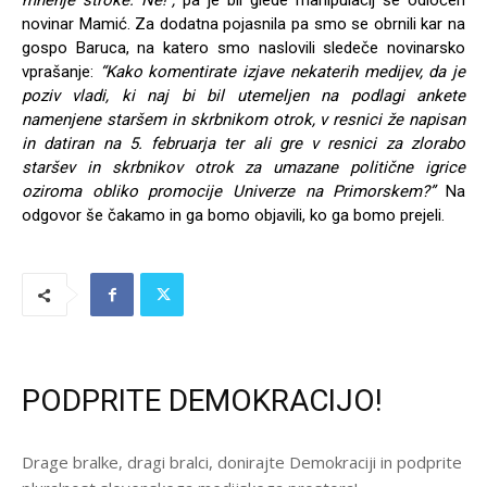
mnenje stroke. Ne!”,
pa je bil glede manipulacij še odločen
novinar Mamić. Za dodatna pojasnila pa smo se obrnili kar na
gospo Baruca, na katero smo naslovili sledeče novinarsko
vprašanje:
“Kako komentirate izjave nekaterih medijev, da je
poziv vladi, ki naj bi bil utemeljen na podlagi ankete
namenjene staršem in skrbnikom otrok, v resnici že napisan
in datiran na 5. februarja ter ali gre v resnici za zlorabo
staršev in skrbnikov otrok za umazane politične igrice
oziroma obliko promocije Univerze na Primorskem?”
Na
odgovor še čakamo in ga bomo objavili, ko ga bomo prejeli.
PODPRITE DEMOKRACIJO!
Drage bralke, dragi bralci, donirajte Demokraciji in podprite