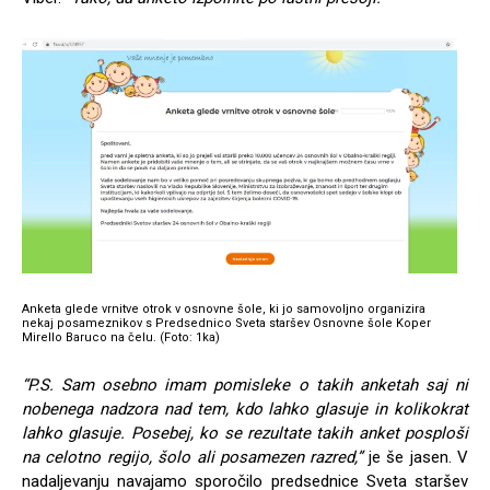
Anketa glede vrnitve otrok v osnovne šole, ki jo samovoljno organizira
nekaj posameznikov s Predsednico Sveta staršev Osnovne šole Koper
Mirello Baruco na čelu. (Foto: 1ka)
“P.S. Sam osebno imam pomisleke o takih anketah saj ni
nobenega nadzora nad tem, kdo lahko glasuje in kolikokrat
lahko glasuje. Posebej, ko se rezultate takih anket posploši
na celotno regijo, šolo ali posamezen razred,”
je še jasen. V
nadaljevanju navajamo sporočilo predsednice Sveta staršev