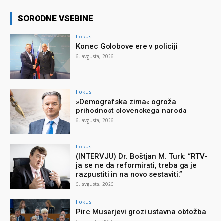
SORODNE VSEBINE
Fokus
Konec Golobove ere v policiji
6. avgusta, 2026
Fokus
»Demografska zima« ogroža
prihodnost slovenskega naroda
6. avgusta, 2026
Fokus
(INTERVJU) Dr. Boštjan M. Turk: “RTV-
ja se ne da reformirati, treba ga je
razpustiti in na novo sestaviti.”
6. avgusta, 2026
Fokus
Pirc Musarjevi grozi ustavna obtožba