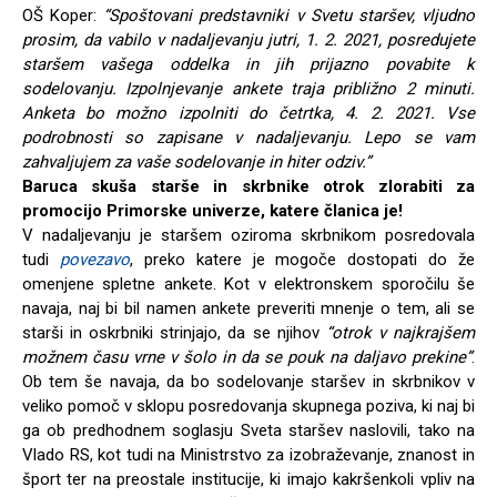
OŠ Koper:
“Spoštovani predstavniki v Svetu staršev, vljudno
prosim, da vabilo v nadaljevanju jutri, 1. 2. 2021, posredujete
staršem vašega oddelka in jih prijazno povabite k
sodelovanju. Izpolnjevanje ankete traja približno 2 minuti.
Anketa bo možno izpolniti do četrtka, 4. 2. 2021. Vse
podrobnosti so zapisane v nadaljevanju. Lepo se vam
zahvaljujem za vaše sodelovanje in hiter odziv.”
Baruca skuša starše in skrbnike otrok zlorabiti za
promocijo Primorske univerze, katere članica je!
V nadaljevanju je staršem oziroma skrbnikom posredovala
tudi
povezavo
, preko katere je mogoče dostopati do že
omenjene spletne ankete. Kot v elektronskem sporočilu še
navaja, naj bi bil namen ankete preveriti mnenje o tem, ali se
starši in oskrbniki strinjajo, da se njihov
“otrok v najkrajšem
možnem času vrne v šolo in da se pouk na daljavo prekine”
.
Ob tem še navaja, da bo sodelovanje staršev in skrbnikov v
veliko pomoč v sklopu posredovanja skupnega poziva, ki naj bi
ga ob predhodnem soglasju Sveta staršev naslovili, tako na
Vlado RS, kot tudi na Ministrstvo za izobraževanje, znanost in
šport ter na preostale institucije, ki imajo kakršenkoli vpliv na