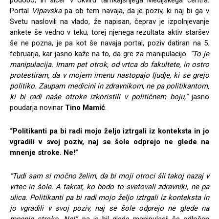
podobo, in sicer v okviru tamkajšnjega Medijskega centra.
Portal
Vipavska
pa ob tem navaja, da je poziv, ki naj bi ga v
Svetu naslovili na vlado, že napisan, čeprav je izpolnjevanje
ankete še vedno v teku, torej njenega rezultata aktiv staršev
še ne pozna, je pa kot še navaja portal, poziv datiran na 5.
februarja, kar jasno kaže na to, da gre za manipulacijo.
“To je
manipulacija. Imam pet otrok, od vrtca do fakultete, in ostro
protestiram, da v mojem imenu nastopajo ljudje, ki se grejo
politiko. Zaupam medicini in zdravnikom, ne pa politikantom,
ki bi radi naše otroke izkoristili v političnem boju,”
jasno
poudarja novinar
Tino Mamić
.
“Politikanti pa bi radi mojo željo iztrgali iz konteksta in jo
vgradili v svoj poziv, naj se šole odprejo ne glede na
mnenje stroke. Ne!”
“Tudi sam si močno želim, da bi moji otroci šli takoj nazaj v
vrtec in šole. A takrat, ko bodo to svetovali zdravniki, ne pa
ulica. Politikanti pa bi radi mojo željo iztrgali iz konteksta in
jo vgradili v svoj poziv, naj se šole odprejo ne glede na