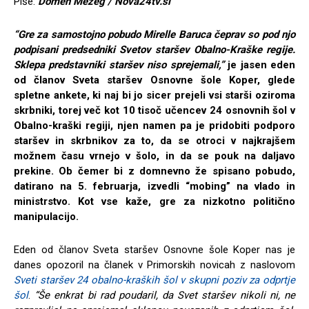
Piše:
Domen Mezeg / Nova24tv.si
“Gre za samostojno pobudo Mirelle Baruca čeprav so pod njo
podpisani predsedniki Svetov staršev Obalno-Kraške regije.
Sklepa predstavniki staršev niso sprejemali,”
je jasen eden
od članov Sveta staršev Osnovne šole Koper, glede
spletne ankete, ki naj bi jo sicer prejeli vsi starši oziroma
skrbniki, torej več kot 10 tisoč učencev 24 osnovnih šol v
Obalno-kraški regiji, njen namen pa je pridobiti podporo
staršev in skrbnikov za to, da se otroci v najkrajšem
možnem času vrnejo v šolo, in da se pouk na daljavo
prekine. Ob čemer bi z domnevno že spisano pobudo,
datirano na 5. februarja, izvedli “mobing” na vlado in
ministrstvo. Kot vse kaže, gre za nizkotno politično
manipulacijo.
Eden od članov Sveta staršev Osnovne šole Koper nas je
danes opozoril na članek v Primorskih novicah z naslovom
Sveti staršev 24 obalno-kraških šol v skupni poziv za odprtje
šol
.
“Še enkrat bi rad poudaril, da Svet staršev nikoli ni, ne