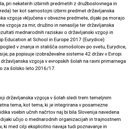
da, pri nekaterih izbirnih predmetih z družboslovnega in
reda) ter kot samostojni izbirni predmet državljanska
janska vzgoja vključena v obvezne predmete, dijaki pa morajo
e vzgoja za mir, družino in nenasilje ter državljanska
rezultati mednarodnih raziskav o državljanski vzgoji in
ip Education at School in Europe 2017 (Eurydice).
ogled v znanja in stališča osmošolcev po svetu, Eurydice,
sije, pa popisuje izobraževalne sisteme 42 držav v Evropi.
 državljanska vzgoja v evropskih šolah na ravni primarnega
o za šolsko leto 2016/17.
iji državljanska vzgoja v šolah sledi trem temeljnim
tna tema, kot tema, ki je integrirana v posamezne
dika vsebin učnih načrtov naj bi bila Slovenija navedena
in dijaki učijo o mednarodnih organizacijah in trajnostnem
v, ki med cilji eksplicitno navaja tudi poznavanje in