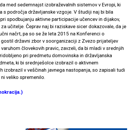
ada med sedemnajst izobraževalnih sistemov v Evropi, ki
 s področja državljanske vzgoje. V študiji naj bi bila
pri spodbujanju aktivne participacije učencev in dijakov,
a učitelje. Čeprav naj bi raziskave sicer dokazovale, da je
čni načrt, pa so se že leta 2015 na Konferenci o
e gostil državni zbor v soorganizaciji z Zvezo prijateljev
 varuhom človekovih pravic, zavzeli, da bi mladi v srednjih
ridobljeno pri predmetu domovinska in državljanska
dmeta, ki bi srednješolce izobrazil o aktivnem
ih izobrazil v veščinah javnega nastopanja, so zapisali tudi
 ni veliko spremenilo.
mokracija.)