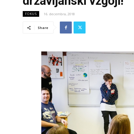
državljanski vzgoji!
16. decembra, 2018
FOKUS
Share