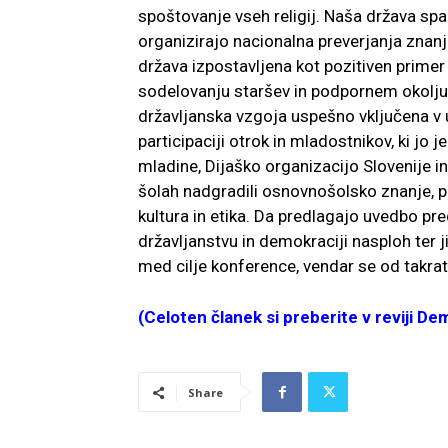
spoštovanje vseh religij. Naša država sp
organizirajo nacionalna preverjanja znanja
država izpostavljena kot pozitiven primer 
sodelovanju staršev in podpornem okolju z
državljanska vzgoja uspešno vključena v u
participaciji otrok in mladostnikov, ki jo j
mladine, Dijaško organizacijo Slovenije in
šolah nadgradili osnovnošolsko znanje, p
kultura in etika. Da predlagajo uvedbo pre
državljanstvu in demokraciji nasploh ter j
med cilje konference, vendar se od takrat
(Celoten članek si preberite v reviji De
Share