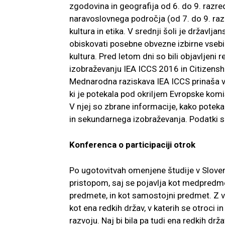
zgodovina in geografija od 6. do 9. razre
naravoslovnega področja (od 7. do 9. raz
kultura in etika. V srednji šoli je državl
obiskovati posebne obvezne izbirne vsebin
kultura. Pred letom dni so bili objavljeni 
izobraževanju IEA ICCS 2016 in Citizensh
Mednarodna raziskava IEA ICCS prinaša vp
ki je potekala pod okriljem Evropske komi
V njej so zbrane informacije, kako poteka
in sekundarnega izobraževanja. Podatki s
Konferenca o participaciji otrok
Po ugotovitvah omenjene študije v Sloven
pristopom, saj se pojavlja kot medpredme
predmete, in kot samostojni predmet. Z vi
kot ena redkih držav, v katerih se otroci 
razvoju. Naj bi bila pa tudi ena redkih drža