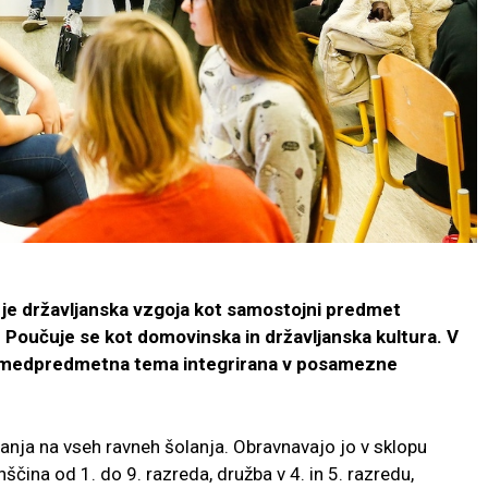
e državljanska vzgoja kot samostojni predmet
u. Poučuje se kot domovinska in državljanska kultura. V
ot medpredmetna tema integrirana v posamezne
nja na vseh ravneh šolanja. Obravnavajo jo v sklopu
čina od 1. do 9. razreda, družba v 4. in 5. razredu,