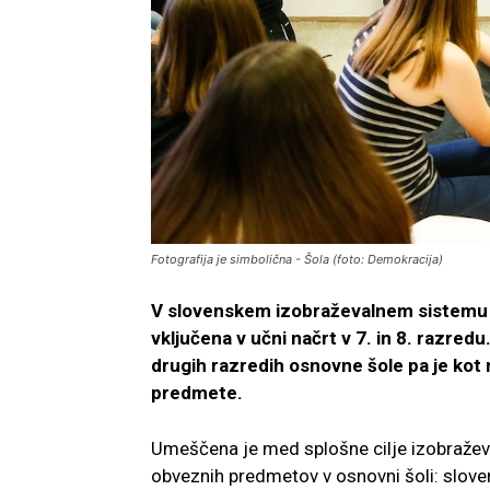
Fotografija je simbolična - Šola (foto: Demokracija)
V slovenskem izobraževalnem sistemu j
vključena v učni načrt v 7. in 8. razred
drugih razredih osnovne šole pa je k
predmete.
Umeščena je med splošne cilje izobraževa
obveznih predmetov v osnovni šoli: slovenš