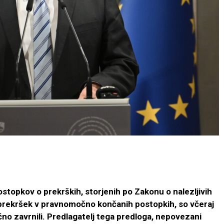
stopkov o prekrških, storjenih po Zakonu o nalezljivih
 prekršek v pravnomočno končanih postopkih, so včeraj
no zavrnili. Predlagatelj tega predloga, nepovezani