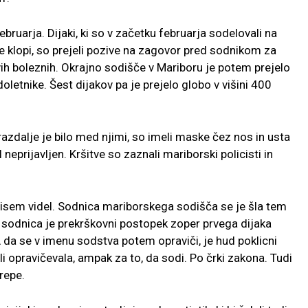
bruarja. Dijaki, ki so v začetku februarja sodelovali na
e klopi, so prejeli pozive na zagovor pred sodnikom za
vih boleznih. Okrajno sodišče v Mariboru je potem prejelo
letnike. Šest dijakov pa je prejelo globo v višini 400
azdalje je bilo med njimi, so imeli maske čez nos in usta
 neprijavljen. Kršitve so zaznali mariborski policisti in
 nisem videl. Sodnica mariborskega sodišča se je šla tem
 sodnica je prekrškovni postopek zoper prvega dijaka
A da se v imenu sodstva potem opraviči, je hud poklicni
i opravičevala, ampak za to, da sodi. Po črki zakona. Tudi
repe.