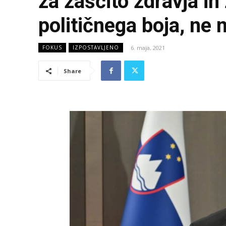
za zaščito zdravja in 
političnega boja, ne 
6. maja, 2021
FOKUS
IZPOSTAVLJENO
Share