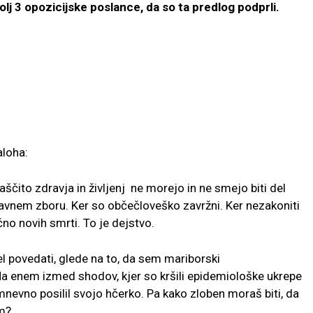
olj 3 opozicijske poslance, da so ta predlog podprli.
aloha:
aščito zdravja in življenj ne morejo in ne smejo biti del
državnem zboru. Ker so občečloveško zavržni. Ker nezakoniti
no novih smrti. To je dejstvo.
l povedati, glede na to, da sem mariborski
Na enem izmed shodov, kjer so kršili epidemiološke ukrepe
mnevno posilil svojo hčerko. Pa kako zloben moraš biti, da
om?