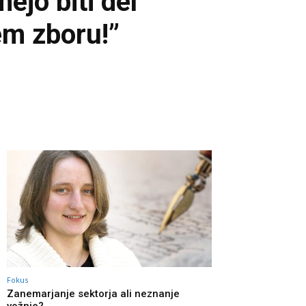
mejo biti del
nem zboru!”
Fokus
Zanemarjanje sektorja ali neznanje