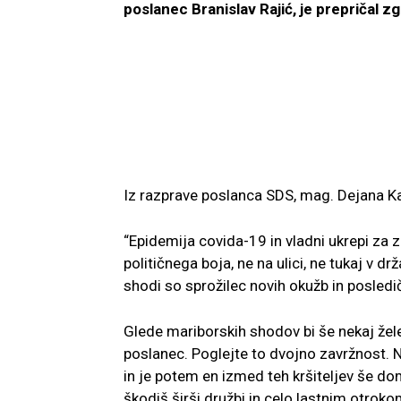
poslanec Branislav Rajić, je prepričal zg
Iz razprave poslanca SDS, mag. Dejana K
“Epidemija covida-19 in vladni ukrepi za z
političnega boja, ne na ulici, ne tukaj v 
shodi so sprožilec novih okužb in posledič
Glede mariborskih shodov bi še nekaj žele
poslanec. Poglejte to dvojno zavržnost. 
in je potem en izmed teh kršiteljev še do
škodiš širši družbi in celo lastnim otrok