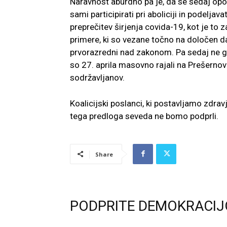
Naravnost aburdno pa je, da se sedaj opozic
sami participirati pri aboliciji in podeljava
preprečitev širjenja covida-19, kot je to 
primere, ki so vezane točno na določen dan
prvorazredni nad zakonom. Pa sedaj ne gov
so 27. aprila masovno rajali na Prešernovem
sodržavljanov.
Koalicijski poslanci, ki postavljamo zdrav
tega predloga seveda ne bomo podprli.
Share
PODPRITE DEMOKRACIJ