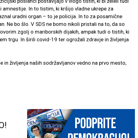
ijski poslanci postavljajo v vlogo tistih, ki bi želeli tudi
ti amnestije. In to tistim, ki kršijo vladne ukrepe za
zaznal uradni organ – to je policija. In to za posamične
. Ne bo šlo. V SDS ne bomo nikoli pristali na to, da so
orim zgolj o mariborskih dijakih, ampak tudi o tistih, ki
 trgu. In širili covid-19 ter ogrožali zdravje in življenja
je in življenja naših sodržavljanov vedno na prvo mesto,
O!