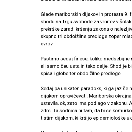
Glede mariborskih dijakov in protesta 9. fe
shodu na Trgu svobode za vrnitev v šolsk
prekrške zaradi kršenja zakona o nalezlji
skupno tri obdolžilne predloge zoper mlado
evrov.
Pustimo sedaj finese, koliko medsebijne r
ali samo čeu usta in tako dalje. Shod je bil
spisali globe ter obdolžilne predloge.
Sedaj pa unikaten paradoks, ki ga jaz še
dijakom opravičevati. Mariborska okrajna
ustavila, ok, zato ima podlago v zakonu. 
zdrs. Ta sodnica ni tam, da bi se komurkol
tistim dijakom, ki kršijo epidemiološke uk