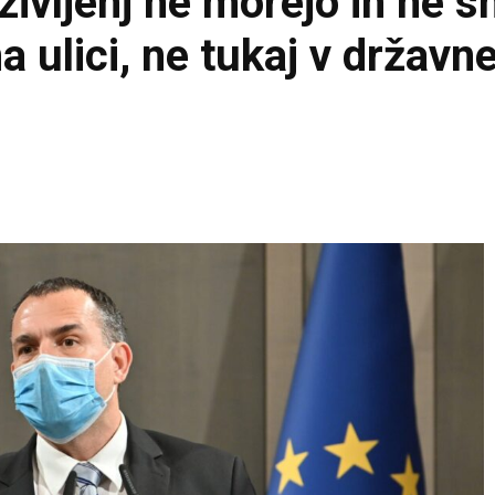
življenj ne morejo in ne s
na ulici, ne tukaj v držav