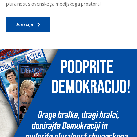
pluralnost slovenskega medijskega prostora!
Donacija