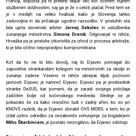
Franciji, dopusta pa ni prekinil vkljub več kot očitnim nujnim
službenim dolžnostim, saj ga je že v celoti plačal. Pred tem se
je v medijih na veliko hvalisal, kako je Slovenija lahko
zadovoljna in da pričakuje ugodno razsodbo. V prisluhih sta
bila ujeta slovenski arbiter
Jernej Sekolec
in uslužbenka
zunanjega ministrstva
Simona Drenik
. Odgovarjal ni nihče,
Hrvaška pa je prisluhe izkoristila za izhod iz procesa arbitraže,
ki je bila očitno nepopravljivo kompromitirana.
Kot da to ne bi bilo dovolj, naj bi Erjavec pomagal do
zaposlitve strankarskim kolegom na ministrstvih za okolje in
zunanje zadeve. Vseeno ni nihče ukrepal, kljub pozivom
javnosti. Erjavec je namreč Erjavec. Erjavec pa je predsednik
stranke DeSUS, kar pomeni, da je zaradi svojega položaja
zaščiten bolje od kočevskega medveda. Slednje se je
pokazalo še za kako resnično tudi v zadnji aferi, ko so pri
KNOVS razkrili, da je Erjavec zlorabil OVS MORS; s tem, ko je
izdal ustno odredbo za nezakonito vohunjenje za brigadirjem
Miho Škerbincem
, je postalo neizogibno, da Erjavec odstopi.