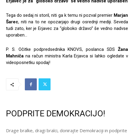
Erjavec je za “globoko državo” še vedno nadvse uporaben
Tega do sedaj ni storil, niti ga k temu ni pozval premier
Marjan
Šarec
, niti na to ne opozarjajo drugi osrednji mediji. Seveda
tudi zato, ker je Erjavec za “globoko državo” še vedno nadvse
uporaben…
P. S. Očitke podpredsednika KNOVS, poslanca SDS
Žana
Mahniča
na račun ministra Karla Erjavca si lahko ogledate v
videoposnetku spodaj!
PODPRITE DEMOKRACIJO!
Drage bralke, dragi bralci, donirajte Demokraciji in podprite