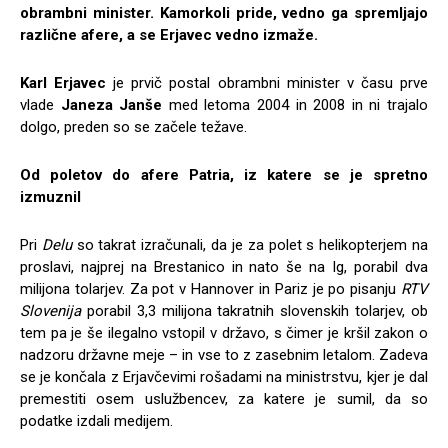
obrambni minister. Kamorkoli pride, vedno ga spremljajo
različne afere, a se Erjavec vedno izmaže.
Karl Erjavec
je prvič postal obrambni minister v času prve
vlade
Janeza Janše
med letoma 2004 in 2008 in ni trajalo
dolgo, preden so se začele težave.
Od poletov do afere Patria, iz katere se je spretno
izmuznil
Pri
Delu
so takrat izračunali, da je za polet s helikopterjem na
proslavi, najprej na Brestanico in nato še na Ig, porabil dva
milijona tolarjev. Za pot v Hannover in Pariz je po pisanju
RTV
Slovenija
porabil 3,3 milijona takratnih slovenskih tolarjev, ob
tem pa je še ilegalno vstopil v državo, s čimer je kršil zakon o
nadzoru državne meje – in vse to z zasebnim letalom. Zadeva
se je končala z Erjavčevimi rošadami na ministrstvu, kjer je dal
premestiti osem uslužbencev, za katere je sumil, da so
podatke izdali medijem.