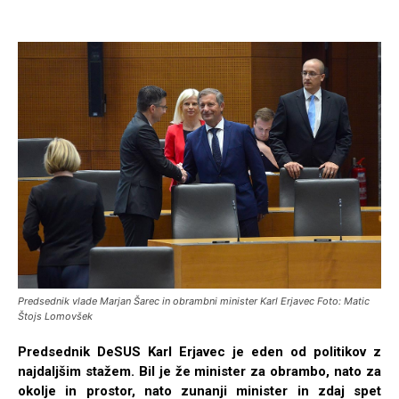
Predsednik vlade Marjan Šarec in obrambni minister Karl Erjavec Foto: Matic
Štojs Lomovšek
Predsednik DeSUS Karl Erjavec je eden od politikov z
najdaljšim stažem. Bil je že minister za obrambo, nato za
okolje in prostor, nato zunanji minister in zdaj spet