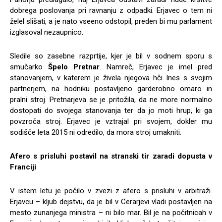
dobrega poslovanja pri ravnanju z odpadki. Erjavec o tem ni
želel slišati, a je nato vseeno odstopil, preden bi mu parlament
izglasoval nezaupnico.
Sledile so zasebne razprtije, kjer je bil v sodnem sporu s
smučarko
Špelo Pretnar
. Namreč, Erjavec je imel pred
stanovanjem, v katerem je živela njegova hči Ines s svojim
partnerjem, na hodniku postavljeno garderobno omaro in
pralni stroj. Pretnarjeva se je pritožila, da ne more normalno
dostopati do svojega stanovanja ter da jo moti hrup, ki ga
povzroča stroj. Erjavec je vztrajal pri svojem, dokler mu
sodišče leta 2015 ni odredilo, da mora stroj umakniti.
Afero s prisluhi postavil na stranski tir zaradi dopusta v
Franciji
V istem letu je počilo v zvezi z afero s prisluhi v arbitraži.
Erjavcu – kljub dejstvu, da je bil v Cerarjevi vladi postavljen na
mesto zunanjega ministra – ni bilo mar. Bil je na počitnicah v