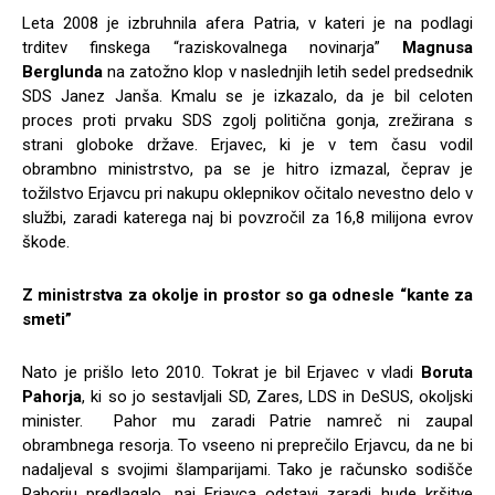
Leta 2008 je izbruhnila afera Patria, v kateri je na podlagi
trditev finskega “raziskovalnega novinarja”
Magnusa
Berglunda
na zatožno klop v naslednjih letih sedel predsednik
SDS Janez Janša. Kmalu se je izkazalo, da je bil celoten
proces proti prvaku SDS zgolj politična gonja, zrežirana s
strani globoke države. Erjavec, ki je v tem času vodil
obrambno ministrstvo, pa se je hitro izmazal, čeprav je
tožilstvo Erjavcu pri nakupu oklepnikov očitalo nevestno delo v
službi, zaradi katerega naj bi povzročil za 16,8 milijona evrov
škode.
Z ministrstva za okolje in prostor so ga odnesle “kante za
smeti”
Nato je prišlo leto 2010. Tokrat je bil Erjavec v vladi
Boruta
Pahorja
, ki so jo sestavljali SD, Zares, LDS in DeSUS, okoljski
minister. Pahor mu zaradi Patrie namreč ni zaupal
obrambnega resorja. To vseeno ni preprečilo Erjavcu, da ne bi
nadaljeval s svojimi šlamparijami. Tako je računsko sodišče
Pahorju predlagalo, naj Erjavca odstavi zaradi hude kršitve