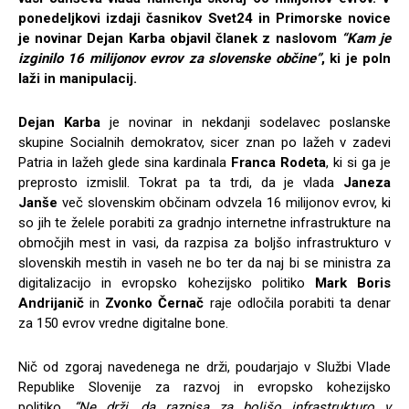
ponedeljkovi izdaji časnikov Svet24 in Primorske novice
je novinar Dejan Karba objavil članek z naslovom
“Kam je
izginilo 16 milijonov evrov za slovenske občine”
, ki je poln
laži in manipulacij.
Dejan Karba
je novinar in nekdanji sodelavec poslanske
skupine Socialnih demokratov, sicer znan po lažeh v zadevi
Patria in lažeh glede sina kardinala
Franca Rodeta
, ki si ga je
preprosto izmislil. Tokrat pa ta trdi, da je vlada
Janeza
Janše
več slovenskim občinam odvzela 16 milijonov evrov, ki
so jih te želele porabiti za gradnjo internetne infrastrukture na
območjih mest in vasi, da razpisa za boljšo infrastrukturo v
slovenskih mestih in vaseh ne bo ter da naj bi se ministra za
digitalizacijo in evropsko kohezijsko politiko
Mark Boris
Andrijanič
in
Zvonko Černa
č
raje odločila porabiti ta denar
za 150 evrov vredne digitalne bone.
Nič od zgoraj navedenega ne drži, poudarjajo v Službi Vlade
Republike Slovenije za razvoj in evropsko kohezijsko
politiko.
“Ne drži, da razpisa za boljšo infrastrukturo v