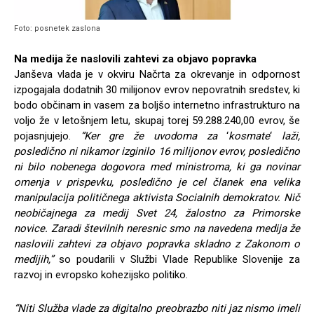
Foto: posnetek zaslona
Na medija že naslovili zahtevi za objavo popravka
Janševa vlada je v okviru Načrta za okrevanje in odpornost
izpogajala dodatnih 30 milijonov evrov nepovratnih sredstev, ki
bodo občinam in vasem za boljšo internetno infrastrukturo na
voljo že v letošnjem letu, skupaj torej 59.288.240,00 evrov, še
pojasnjujejo.
“Ker gre že uvodoma za
‘
kosmate
‘
laži,
posledično ni nikamor izginilo 16 milijonov evrov, posledično
ni bilo nobenega dogovora med ministroma, ki ga novinar
omenja v prispevku, posledično je cel članek ena velika
manipulacija političnega aktivista Socialnih demokratov. Nič
neobičajnega za medij Svet 24, žalostno za Primorske
novice. Zaradi številnih neresnic smo na navedena medija že
naslovili zahtevi za objavo popravka skladno z Zakonom o
medijih,”
so poudarili v Službi Vlade Republike Slovenije za
razvoj in evropsko kohezijsko politiko.
“Niti Služba vlade za digitalno preobrazbo
niti jaz nismo imeli