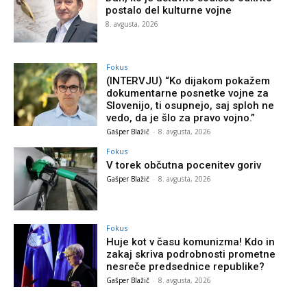
postalo del kulturne vojne
8. avgusta, 2026
Fokus
(INTERVJU) “Ko dijakom pokažem
dokumentarne posnetke vojne za
Slovenijo, ti osupnejo, saj sploh ne
vedo, da je šlo za pravo vojno.”
Gašper Blažič
-
8. avgusta, 2026
Fokus
V torek občutna pocenitev goriv
Gašper Blažič
-
8. avgusta, 2026
Fokus
Huje kot v času komunizma! Kdo in
zakaj skriva podrobnosti prometne
nesreče predsednice republike?
Gašper Blažič
-
8. avgusta, 2026