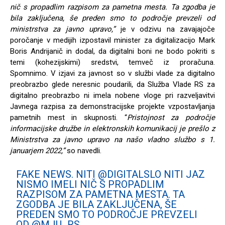
nič s propadlim razpisom za pametna mesta. Ta zgodba je
bila zaključena, še preden smo to področje prevzeli od
ministrstva za javno upravo,”
je v odzivu na zavajajoče
poročanje v medijih izpostavil minister za digitalizacijo Mark
Boris Andrijanič in dodal, da digitalni boni ne bodo pokriti s
temi (kohezijskimi) sredstvi, temveč iz proračuna.
Spomnimo.
V izjavi za javnost so v službi vlade za digitalno
preobrazbo
glede neresnic poudarili, da Služba Vlade RS za
digitalno preobrazbo ni imela nobene vloge pri razveljavitvi
Javnega razpisa za demonstracijske projekte vzpostavljanja
pametnih mest in skupnosti. “
Pristojnost za področje
informacijske družbe in elektronskih komunikacij je prešlo z
Ministrstva za javno upravo na našo vladno službo s 1.
januarjem 2022,”
so navedli.
FAKE NEWS. NITI
@DIGITALSLO
NITI JAZ
NISMO IMELI NIČ S PROPADLIM
RAZPISOM ZA PAMETNA MESTA. TA
ZGODBA JE BILA ZAKLJUČENA, ŠE
PREDEN SMO TO PODROČJE PREVZELI
OD
@MJU_RS
.