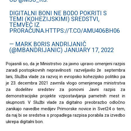
DIGITALNI BONI NE BODO POKRITI S
TEMI (KOHEZIJSKIMI) SREDSTVI,
TEMVEČ IZ
PRORAČUNA.
HTTPS://T.CO/AMU406BH06
— MARK BORIS ANDRIJANIČ
(@MBANDRIJANIC)
JANUARY 17, 2022
Pojasnili so, da je Ministrstvo za javno upravo omenjeni razpis
zaradi postopkovnih nepravilnosti razveljavilo že septembra
lani, Služba vlade za razvoj in evropsko kohezijsko politiko pa
je 23. decembra 2021 zavrnila vlogo omenjenega ministrstva
za dodelitev sredstev za ponovni Javni razpis za
demonstracijske projekte vzpostavljanja pametnih mest in
skupnosti. V Službi vlade za digitalno preobrazbo odločno
zanikajo navedbe medijev Primorske novice in Svet24 o tem,
da naj bi se sredstva s propadlega razpisa porabila za izvedbo
ukrepa digitalni bon.