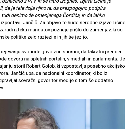
 označeno z RTV, in se hitro izogneš.’ Izjava Ličine je
i, da je televizija njihova, da brezpogojno podpira
e, tudi denimo že omenjenega Čordića, in da lahko
 izpostavil Jančič. Za objavo te hudo nerodne izjave Ličine
 zaradi izteka mandatov pozneje prišlo do zamenjav, ki so
ke politike zelo razjezile in jih še jezijo.
mejevanju svobode govora in spomni, da takratni premier
e govora na spletnih portalih, v medijih in parlamentu. Je
anju storil Robert Golob, ki vzpostavlja posebno akcijsko
a. Jančič upa, da nacionalni koordinator, ki bo iz
dpravljal sovražni govor ter medije s tem še dodatno
ev.