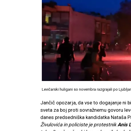
Levičarski huligani so novembra razgrajali po Ljubljani
Jančič opozarja, da vse to dogajanje ni bil
sveta za boj proti sovražnemu govoru leve 
danes predsedniška kandidatka Nataša Pi
Živulovića in policiste je protestnik
Anis L