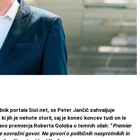
ednik portala Siol.net, se Peter Jančič zahvaljuje
i jih je nehote storil, saj je konec koncev tudi on le
javo premierja Roberta Goloba o temnih silah: “
Premier
 sovražni govor. Ne govori o političnih nasprotnikih in