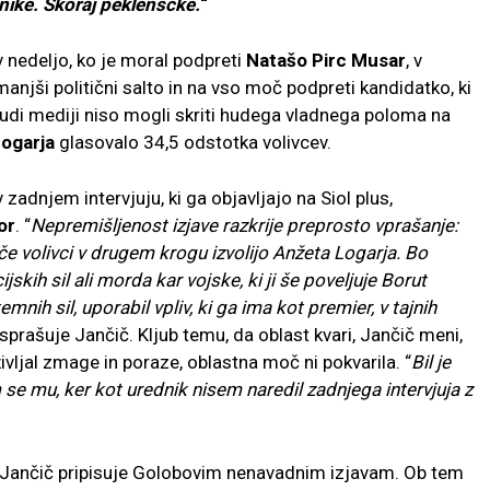
nike. Skoraj peklenščke.
“
 v nedeljo, ko je moral podpreti
Natašo Pirc Musar
, v
manjši politični salto in na vso moč podpreti kandidatko, ki
 tudi mediji niso mogli skriti hudega vladnega poloma na
ogarja
glasovalo 34,5 odstotka volivcev.
v zadnjem intervjuju, ki ga objavljajo na Siol plus,
or
. “
Nepremišljenost izjave razkrije preprosto vprašanje:
, če volivci v drugem krogu izvolijo Anžeta Logarja. Bo
skih sil ali morda kar vojske, ki ji še poveljuje Borut
mnih sil, uporabil vpliv, ki ga ima kot premier, v tajnih
 sprašuje Jančič. Kljub temu, da oblast kvari, Jančič meni,
življal zmage in poraze, oblastna moč ni pokvarila. “
Bil je
se mu, ker kot urednik nisem naredil zadnjega intervjuja z
en, Jančič pripisuje Golobovim nenavadnim izjavam. Ob tem