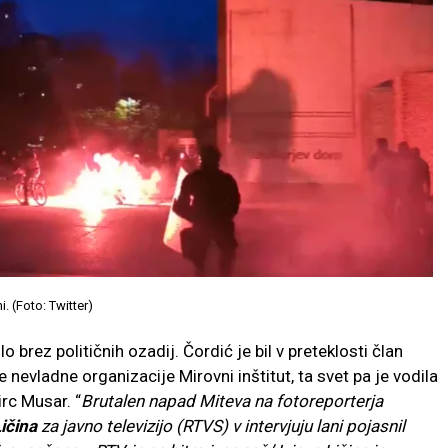
. (Foto: Twitter)
o brez političnih ozadij. Čordić je bil v preteklosti član
nevladne organizacije Mirovni inštitut, ta svet pa je vodila
rc Musar. “
Brutalen napad Miteva na fotoreporterja
ičina
za javno televizijo (RTVS) v intervjuju lani pojasnil