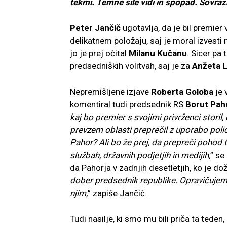
tekmi. Temne sile vidi in spopad. Sovraž
Peter Jančič
ugotavlja, da je bil premier
delikatnem položaju, saj je moral izvesti 
jo je prej očital
Milanu
Kučanu
. Sicer pa
predsedniških volitvah, saj je za
Anžeta L
Nepremišljene izjave
Roberta Goloba
je 
komentiral tudi predsednik RS
Borut Pah
kaj bo premier s svojimi privrženci storil
prevzem oblasti preprečil z uporabo policij
Pahor? Ali bo že prej, da prepreči pohod te
službah, državnih podjetjih in medijih,
” se
da Pahorja v zadnjih desetletjih, ko je do
dober predsednik republike. Opravičujem 
njim,
” zapiše Jančič.
Tudi nasilje, ki smo mu bili priča ta ted