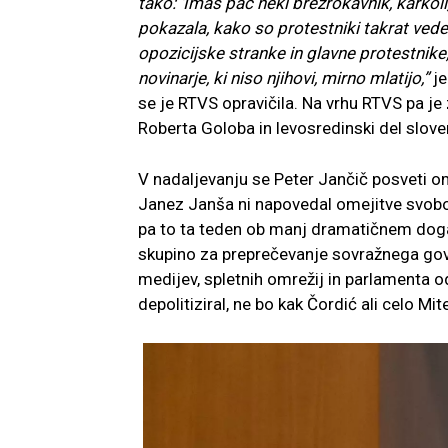
tako: ‘Imaš pač neki brezrokavnik, karkoli,
pokazala, kako so protestniki takrat vedel
opozicijske stranke in glavne protestnik
novinarje, ki niso njihovi, mirno mlatijo,”
je
se je RTVS opravičila. Na vrhu RTVS pa je
Roberta Goloba in levosredinski del slovens
V nadaljevanju se Peter Jančič posveti o
Janez Janša ni napovedal omejitve svobod
pa to ta teden ob manj dramatičnem dogaj
skupino za preprečevanje sovražnega govor
medijev, spletnih omrežij in parlamenta o
depolitiziral, ne bo kak Čordić ali celo Mit