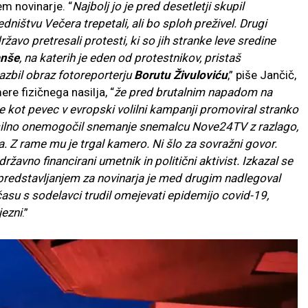
em novinarje. “
Najbolj jo je pred desetletji skupil
dništvu Večera trepetali, ali bo sploh preživel. Drugi
ržavo pretresali protesti, ki so jih stranke leve sredine
anše
, na katerih je eden od protestnikov, pristaš
razbil obraz fotoreporterju
Borutu Živuloviću
,” piše Jančič,
re fizičnega nasilja, “
že pred brutalnim napadom na
 je kot pevec v evropski volilni kampanji promoviral stranko
silno onemogočil snemanje snemalcu Nove24TV z razlago,
a. Z rame mu je trgal kamero. Ni šlo za sovražni govor.
državno financirani umetnik in politični aktivist. Izkazal se
m predstavljanjem za novinarja je med drugim nadlegoval
m času s sodelavci trudil omejevati epidemijo covid-19,
jezni
.”