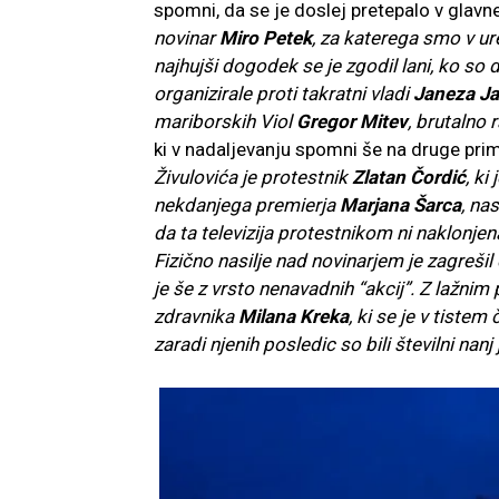
spomni, da se je doslej pretepalo v glavn
novinar
Miro Petek
, za katerega smo v ure
najhujši dogodek se je zgodil lani, ko so d
organizirale proti takratni vladi
Janeza J
mariborskih Viol
Gregor Mitev
, brutalno 
ki v nadaljevanju spomni še na druge prime
Živulovića je protestnik
Zlatan Čordić
, ki
nekdanjega premierja
Marjana Šarca
, na
da ta televizija protestnikom ni naklonjen
Fizično nasilje nad novinarjem je zagrešil 
je še z vrsto nenavadnih “akcij”. Z lažni
zdravnika
Milana Kreka
, ki se je v tiste
zaradi njenih posledic so bili številni nanj 