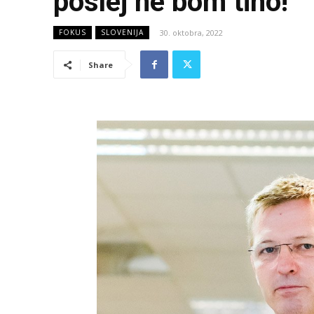
poslej ne bom tiho!
30. oktobra, 2022
FOKUS
SLOVENIJA
Share