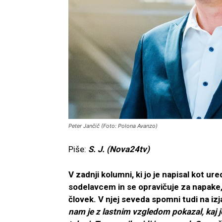
Peter Jančič (Foto: Polona Avanzo)
Piše:
S. J. (Nova24tv)
V zadnji kolumni, ki jo je napisal kot ur
sodelavcem in se opravičuje za napake, k
človek. V njej seveda spomni tudi na iz
nam je z lastnim vzgledom pokazal, kaj je