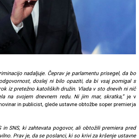
kriminacijo nadaljuje. Čeprav je parlamentu prisegel, da bo
odgovornost, doslej ni bilo opaziti, da bi vsaj pomigal s
rok iz pretežno katoliških družin. Vlada v sto dnevih ni nič
ela na svojem dnevnem redu. Ni jim mar, skratka,”
je v
ovinar in publicist, glede ustavne obtožbe soper premierja
.
 SNS, ki zahtevata pogovor, ali obtožili premiera pred
o. Prav je, da se poslanci, ki so krivi za kršenje ustavne