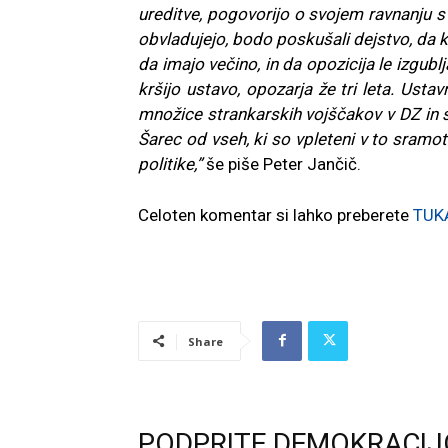
ureditve, pogovorijo o svojem ravnanju s 
obvladujejo, bodo poskušali dejstvo, da k
da imajo večino, in da opozicija le izgublj
kršijo ustavo, opozarja že tri leta. Ust
množice strankarskih vojščakov v DZ in svo
Šarec od vseh, ki so vpleteni v to sramot
politike,”
še piše Peter Jančič.
Celoten komentar si lahko preberete
TUK
Share
PODPRITE DEMOKRACIJ