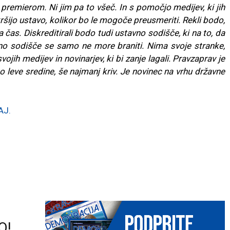
premierom. Ni jim pa to všeč. In s pomočjo medijev, ki jih
ršijo ustavo, kolikor bo le mogoče preusmeriti. Rekli bodo,
a čas. Diskreditirali bodo tudi ustavno sodišče, ki na to, da
avno sodišče se samo ne more braniti. Nima svoje stranke,
jih medijev in novinarjev, ki bi zanje lagali. Pravzaprav je
o leve sredine, še najmanj kriv. Je novinec na vrhu državne
AJ.
O!