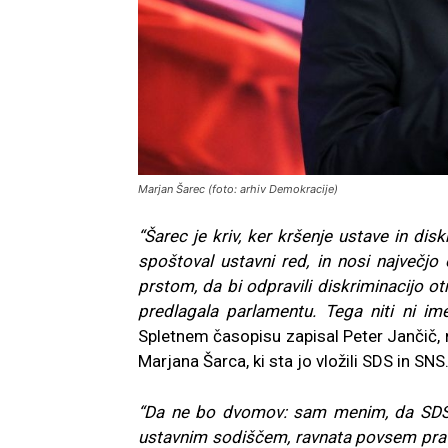
Marjan Šarec (foto: arhiv Demokracije)
“Šarec je kriv, ker kršenje ustave in dis
spoštoval ustavni red, in nosi največjo 
prstom, da bi odpravili diskriminacijo ot
predlagala parlamentu. Tega niti ni im
Spletnem časopisu zapisal Peter Jančič, n
Marjana Šarca, ki sta jo vložili SDS in SNS
“Da ne bo dvomov: sam menim, da SDS in
ustavnim sodiščem, ravnata povsem praviln