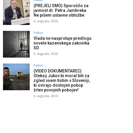
(PREJELI SMO) Sporočilo za
javnost dr. Petra Jambreka:
Ne pišem ustavne obtožbe
6. avgusta, 2026
Fokus
Vlada ne nasprotuje predlogu
novele kazenskega zakonika
SD
6. avgusta, 2026
Fokus
(VIDEO DOKUMENTAREC)
Oleksij Jukov bi moral biti za
zgled vsem tistim v Sloveniji,
ki ovirajo dostojen pokop
žrtev povojnih pobojev!
6. avgusta, 2026