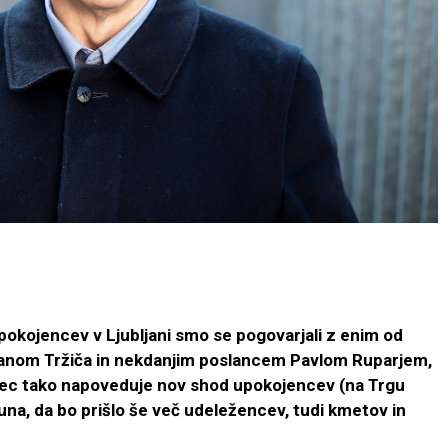
kojencev v Ljubljani smo se pogovarjali z enim od
anom Tržiča in nekdanjim poslancem Pavlom Ruparjem,
arec tako napoveduje nov shod upokojencev (na Trgu
ačuna, da bo prišlo še več udeležencev, tudi kmetov in