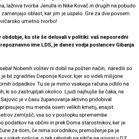
a, lažniva tvorba Jenulla in Nike Kovač in drugih na pobudo
 zamenjajo oblast, kar jim je uspelo. Gre za dve povsem
-levičarsko umetno tvorbo!
dobje, ko ste še delovali v politiki: vaš neposredni
prepoznavno ime LDS, je danes vodja poslancev Gibanja
eba! Nobenih volitev ni dobil na pošten način, naredili so
 je bil zgraditev Deponije Kovor, kjer so videli milijone
ornih odpadkov. Tu se je mimo vsakega računa odlilo na
h, ki so zastrupljali okolico. Ljudi najhujše še čaka, ne
 Sajovic je v času županovanja aktivno pridobival
 pripisujejo mu menda osem velikih kmetij, enajst
 metrov zemljišč, vsa so v postopku spremembe
o podatkov na občini in prek Doma starostnikov, ker je
ačune za dom, če nima sorodnikov, premoženje pa je
v rokah policija, o teh rabotah pa nihče ne govori v DZ,