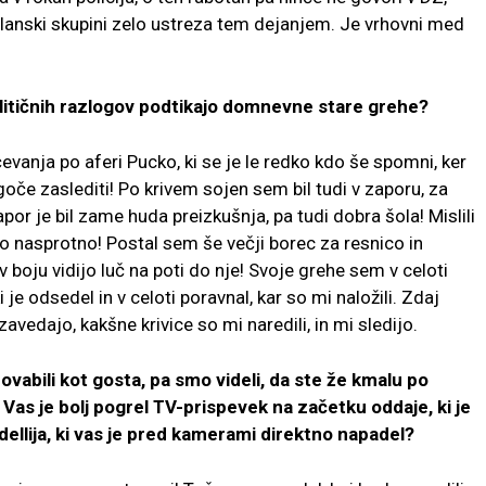
slanski skupini zelo ustreza tem dejanjem. Je vrhovni med
itičnih razlogov podtikajo domnevne stare grehe?
evanja po aferi Pucko, ki se je le redko kdo še spomni, ker
goče zaslediti! Po krivem sojen sem bil tudi v zaporu, za
por je bil zame huda preizkušnja, pa tudi dobra šola! Mislili
no nasprotno! Postal sem še večji borec za resnico in
 v boju vidijo luč na poti do nje! Svoje grehe sem v celoti
 je odsedel in v celoti poravnal, kar so mi naložili. Zdaj
zavedajo, kakšne krivice so mi naredili, in mi sledijo.
abili kot gosta, pa smo videli, da ste že kmalu po
Vas je bolj pogrel TV-prispevek na začetku oddaje, ki je
dellija, ki vas je pred kamerami direktno napadel?