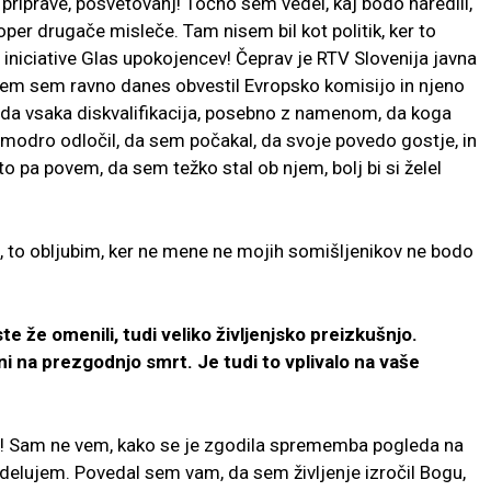
riprave, posvetovanj! Točno sem vedel, kaj bodo naredili,
zoper drugače misleče. Tam nisem bil kot politik, ker to
 iniciative Glas upokojencev! Čeprav je RTV Slovenija javna
 tem sem ravno danes obvestil Evropsko komisijo in njeno
eda vsaka diskvalifikacija, posebno z namenom, da koga
 modro odločil, da sem počakal, da svoje povedo gostje, in
rito pa povem, da sem težko stal ob njem, bolj bi si želel
, to obljubim, ker ne mene ne mojih somišljenikov ne bodo
 že omenili, tudi veliko življenjsko preizkušnjo.
eni na prezgodnjo smrt. Je tudi to vplivalo na vaše
! Sam ne vem, kako se je zgodila sprememba pogleda na
h delujem. Povedal sem vam, da sem življenje izročil Bogu,