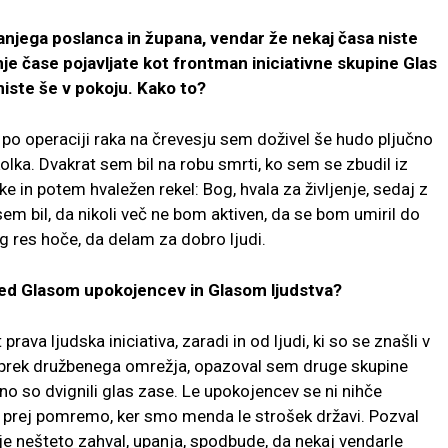
ega poslanca in župana, vendar že nekaj časa niste
nje čase pojavljate kot frontman iniciativne skupine Glas
niste še v pokoju. Kako to?
po operaciji raka na črevesju sem doživel še hudo pljučno
kolka. Dvakrat sem bil na robu smrti, ko sem se zbudil iz
e in potem hvaležen rekel: Bog, hvala za življenje, sedaj z
 sem bil, da nikoli več ne bom aktiven, da se bom umiril do
g res hoče, da delam za dobro ljudi.
ed Glasom upokojencev in Glasom ljudstva?
rava ljudska iniciativa, zaradi in od ljudi, ki so se znašli v
e prek družbenega omrežja, opazoval sem druge skupine
čeno so dvignili glas zase. Le upokojencev se ni nihče
 čim prej pomremo, ker smo menda le strošek državi. Pozval
se je nešteto zahval, upanja, spodbude, da nekaj vendarle