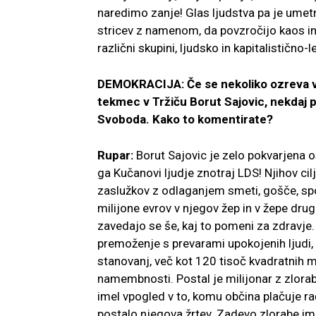
naredimo zanje! Glas ljudstva pa je umetn
stricev z namenom, da povzročijo kaos in
različni skupini, ljudsko in kapitalistično
DEMOKRACIJA: Če se nekoliko ozreva v ob
tekmec v Tržiču Borut Sajovic, nekdaj 
Svoboda. Kako to komentirate?
Rupar:
Borut Sajovic je zelo pokvarjena os
ga Kučanovi ljudje znotraj LDS! Njihov cilj
zaslužkov z odlaganjem smeti, gošče, sp
milijone evrov v njegov žep in v žepe drugi
zavedajo se še, kaj to pomeni za zdravje.
premoženje s prevarami upokojenih ljudi,
stanovanj, več kot 120 tisoč kvadratnih
namembnosti. Postal je milijonar z zlorab
imel vpogled v to, komu občina plačuje r
postalo njegova žrtev. Zadevo zlorabe ima 