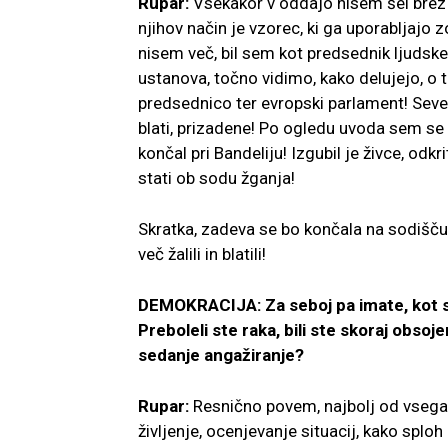
Rupar:
Vsekakor v oddajo nisem šel brez p
njihov način je vzorec, ki ga uporabljajo 
nisem več, bil sem kot predsednik ljudske
ustanova, točno vidimo, kako delujejo, o
predsednico ter evropski parlament! Sev
blati, prizadene! Po ogledu uvoda sem se
končal pri Bandeliju! Izgubil je živce, odk
stati ob sodu žganja!
Skratka, zadeva se bo končala na sodišču
več žalili in blatili!
DEMOKRACIJA: Za seboj pa imate, kot ste
Preboleli ste raka, bili ste skoraj obsoj
sedanje angažiranje?
Rupar:
Resnično povem, najbolj od vsega
življenje, ocenjevanje situacij, kako splo