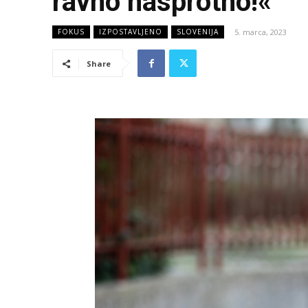
ravno nasprotno!«
5. marca, 2023
FOKUS
IZPOSTAVLJENO
SLOVENIJA
Share