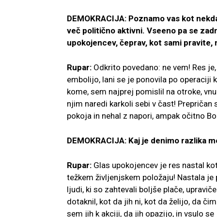
DEMOKRACIJA: Poznamo vas kot nekdanj
več politično aktivni. Vseeno pa se zad
upokojencev, čeprav, kot sami pravite, 
Rupar:
Odkrito povedano: ne vem! Res je, 
embolijo, lani se je ponovila po operaciji 
kome, sem najprej pomislil na otroke, vnuk
njim naredi karkoli sebi v čast! Prepričan
pokoja in nehal z napori, ampak očitno Bo
DEMOKRACIJA: Kaj je denimo razlika m
Rupar:
Glas upokojencev je res nastal kot p
težkem življenjskem položaju! Nastala j
ljudi, ki so zahtevali boljše plače, upravi
dotaknil, kot da jih ni, kot da želijo, da
sem jih k akciji, da jih opazijo, in vsulo 