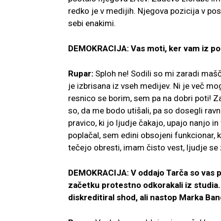
redko je v medijih. Njegova pozicija v po
sebi enakimi.
DEMOKRACIJA: Vas moti, ker vam iz pol
Rupar:
Sploh ne! Sodili so mi zaradi mašč
je izbrisana iz vseh medijev. Ni je več mo
resnico se borim, sem pa na dobri poti! Za
so, da me bodo utišali, pa so dosegli rav
pravico, ki jo ljudje čakajo, upajo nanjo in
poplačal, sem edini obsojeni funkcionar, ki
tečejo obresti, imam čisto vest, ljudje se 
DEMOKRACIJA: V oddajo Tarča so vas pov
začetku protestno odkorakali iz studia. 
diskreditiral shod, ali nastop Marka Ban