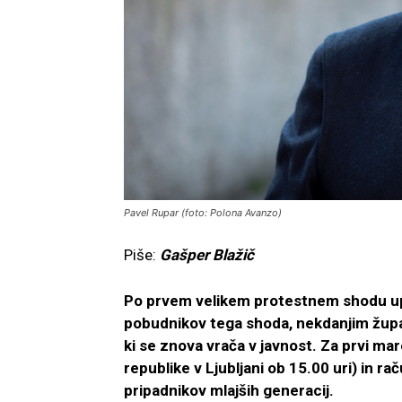
Pavel Rupar (foto: Polona Avanzo)
Piše:
Gašper Blažič
Po prvem velikem protestnem shodu upo
pobudnikov tega shoda, nekdanjim žup
ki se znova vrača v javnost. Za prvi m
republike v Ljubljani ob 15.00 uri) in r
pripadnikov mlajših generacij.