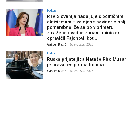
Fokus
RTV Slovenija nadaljuje s političnim
aktivizmom – za njene novinarje bolj
pomembno, če se bo v primeru
zavržene ovadbe zunanji minister
opravičil Fajonovi, kot...
Gašper Blažič
-
6. avgusta, 2026
Fokus
Ruska prijateljica Nataše Pirc Musar
je prava tempirana bomba
Gašper Blažič
-
6. avgusta, 2026