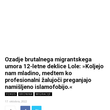
Ozadje brutalnega migrantskega
umora 12-letne deklice Lole: »Koljejo
nam mladino, medtem ko
profesionalni žalujoči preganjajo
namišljeno islamofobijo.«
FOKUS
KRONIKA
MIGRACIJE
17. oktobra, 2022