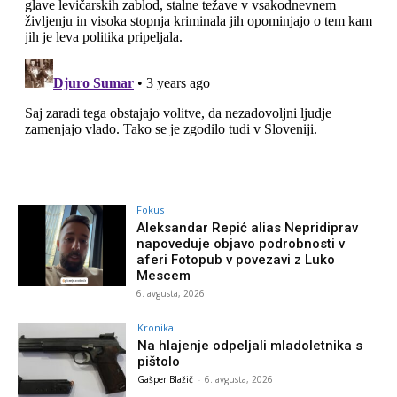
Fokus
Aleksandar Repić alias Nepridiprav
napoveduje objavo podrobnosti v
aferi Fotopub v povezavi z Luko
Mescem
6. avgusta, 2026
Kronika
Na hlajenje odpeljali mladoletnika s
pištolo
Gašper Blažič
-
6. avgusta, 2026