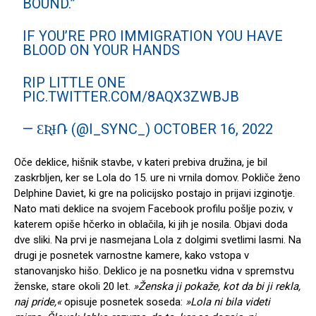
BOUND.”
IF YOU’RE PRO IMMIGRATION YOU HAVE
BLOOD ON YOUR HANDS
RIP LITTLE ONE
PIC.TWITTER.COM/8AQX3ZWBJB
— ƐƦƗՌ (@I_SYNC_)
OCTOBER 16, 2022
Oče deklice, hišnik stavbe, v kateri prebiva družina, je bil
zaskrbljen, ker se Lola do 15. ure ni vrnila domov. Pokliče ženo
Delphine Daviet, ki gre na policijsko postajo in prijavi izginotje.
Nato mati deklice na svojem Facebook profilu pošlje poziv, v
katerem opiše hčerko in oblačila, ki jih je nosila. Objavi doda
dve sliki. Na prvi je nasmejana Lola z dolgimi svetlimi lasmi. Na
drugi je posnetek varnostne kamere, kako vstopa v
stanovanjsko hišo. Deklico je na posnetku vidna v spremstvu
ženske, stare okoli 20 let.
»Ženska ji pokaže, kot da bi ji rekla,
naj pride,«
opisuje posnetek soseda:
»Lola ni bila videti