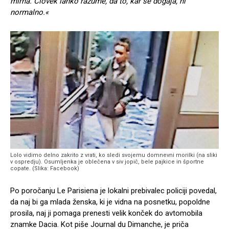
mirna. Človek lahko razume, da to, kar se dogaja, ni
normalno.«
Lolo vidimo delno zakrito z vrati, ko sledi svojemu domnevni morilki (na sliki
v ospredju). Osumljenka je oblečena v siv jopič, bele pajkice in športne
copate. (Slika: Facebook)
Po poročanju Le Parisiena je lokalni prebivalec policiji povedal,
da naj bi ga mlada ženska, ki je vidna na posnetku, popoldne
prosila, naj ji pomaga prenesti velik konček do avtomobila
znamke Dacia. Kot piše Journal du Dimanche, je priča