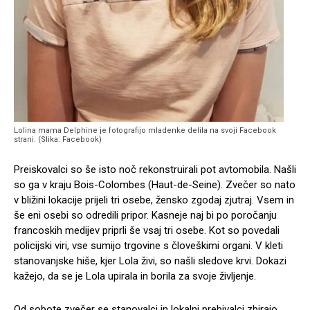
Lolina mama Delphine je fotografijo mladenke delila na svoji Facebook
strani. (Slika: Facebook)
Preiskovalci so še isto noč rekonstruirali pot avtomobila. Našli
so ga v kraju Bois-Colombes (Haut-de-Seine). Zvečer so nato
v bližini lokacije prijeli tri osebe, žensko zgodaj zjutraj. Vsem in
še eni osebi so odredili pripor. Kasneje naj bi po poročanju
francoskih medijev priprli še vsaj tri osebe. Kot so povedali
policijski viri, vse sumijo trgovine s človeškimi organi. V kleti
stanovanjske hiše, kjer Lola živi, so našli sledove krvi. Dokazi
kažejo, da se je Lola upirala in borila za svoje življenje.
Od sobote zvečer se stanovalci in lokalni prebivalci zbirajo