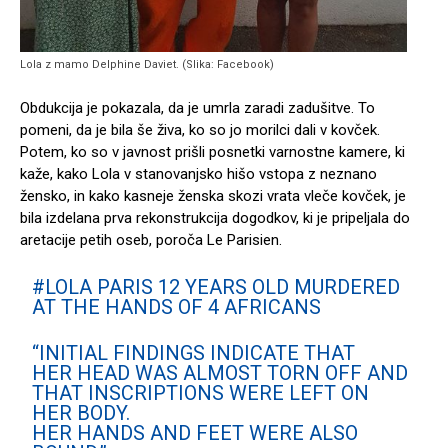
Lola z mamo Delphine Daviet. (Slika: Facebook)
Obdukcija je pokazala, da je umrla zaradi zadušitve. To
pomeni, da je bila še živa, ko so jo morilci dali v kovček.
Potem, ko so v javnost prišli posnetki varnostne kamere, ki
kaže, kako Lola v stanovanjsko hišo vstopa z neznano
žensko, in kako kasneje ženska skozi vrata vleče kovček, je
bila izdelana prva rekonstrukcija dogodkov, ki je pripeljala do
aretacije petih oseb, poroča Le Parisien.
#LOLA
PARIS 12 YEARS OLD MURDERED
AT THE HANDS OF 4 AFRICANS
“INITIAL FINDINGS INDICATE THAT
HER HEAD WAS ALMOST TORN OFF AND
THAT INSCRIPTIONS WERE LEFT ON
HER BODY.
HER HANDS AND FEET WERE ALSO