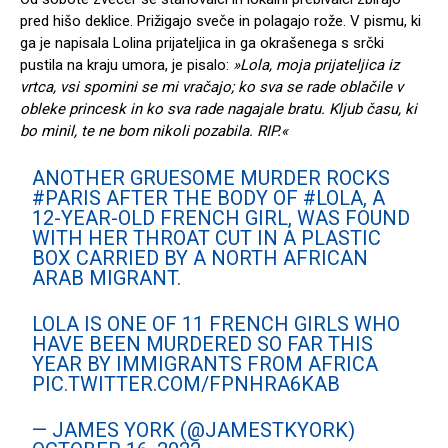
pred hišo deklice. Prižigajo sveče in polagajo rože. V pismu, ki
ga je napisala Lolina prijateljica in ga okrašenega s srčki
pustila na kraju umora, je pisalo:
»Lola, moja prijateljica iz
vrtca, vsi spomini se mi vračajo; ko sva se rade oblačile v
obleke princesk in ko sva rade nagajale bratu. Kljub času, ki
bo minil, te ne bom nikoli pozabila. RIP.«
ANOTHER GRUESOME MURDER ROCKS
#PARIS
AFTER THE BODY OF
#LOLA
, A
12-YEAR-OLD FRENCH GIRL, WAS FOUND
WITH HER THROAT CUT IN A PLASTIC
BOX CARRIED BY A NORTH AFRICAN
ARAB MIGRANT.
LOLA IS ONE OF 11 FRENCH GIRLS WHO
HAVE BEEN MURDERED SO FAR THIS
YEAR BY IMMIGRANTS FROM AFRICA
PIC.TWITTER.COM/FPNHRA6KAB
— JAMES YORK (@JAMESTKYORK)