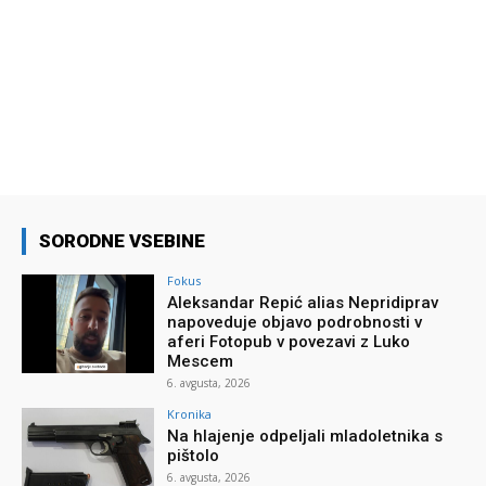
SORODNE VSEBINE
Fokus
Aleksandar Repić alias Nepridiprav
napoveduje objavo podrobnosti v
aferi Fotopub v povezavi z Luko
Mescem
6. avgusta, 2026
Kronika
Na hlajenje odpeljali mladoletnika s
pištolo
6. avgusta, 2026