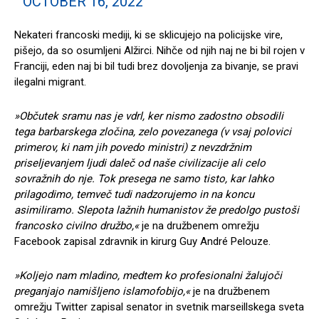
OCTOBER 16, 2022
Nekateri francoski mediji, ki se sklicujejo na policijske vire,
pišejo, da so osumljeni Alžirci. Nihče od njih naj ne bi bil rojen v
Franciji, eden naj bi bil tudi brez dovoljenja za bivanje, se pravi
ilegalni migrant.
»Občutek sramu nas je vdrl, ker nismo zadostno obsodili
tega barbarskega zločina, zelo povezanega (v vsaj polovici
primerov, ki nam jih povedo ministri) z nevzdržnim
priseljevanjem ljudi daleč od naše civilizacije ali celo
sovražnih do nje. Tok presega ne samo tisto, kar lahko
prilagodimo, temveč tudi nadzorujemo in na koncu
asimiliramo. Slepota lažnih humanistov že predolgo pustoši
francosko civilno družbo,«
je na družbenem omrežju
Facebook zapisal zdravnik in kirurg Guy André Pelouze.
»Koljejo nam mladino, medtem ko profesionalni žalujoči
preganjajo namišljeno islamofobijo,«
je na družbenem
omrežju Twitter zapisal senator in svetnik marseillskega sveta