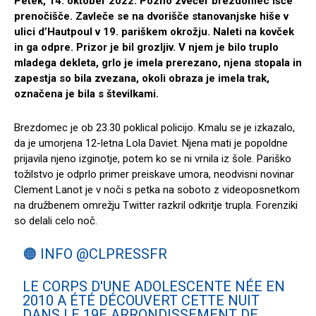
Petek, 14. oktober 2022. Pozno zvečer brezdomec išče
prenočišče. Zavleče se na dvorišče stanovanjske hiše v
ulici d’Hautpoul v 19. pariškem okrožju. Naleti na kovček
in ga odpre. Prizor je bil grozljiv. V njem je bilo truplo
mladega dekleta, grlo je imela prerezano, njena stopala in
zapestja so bila zvezana, okoli obraza je imela trak,
označena je bila s številkami.
Brezdomec je ob 23.30 poklical policijo. Kmalu se je izkazalo,
da je umorjena 12-letna Lola Daviet. Njena mati je popoldne
prijavila njeno izginotje, potem ko se ni vrnila iz šole. Pariško
tožilstvo je odprlo primer preiskave umora, neodvisni novinar
Clement Lanot je v noči s petka na soboto z videoposnetkom
na družbenem omrežju Twitter razkril odkritje trupla. Forenziki
so delali celo noč.
🟠 INFO
@CLPRESSFR
LE CORPS D'UNE ADOLESCENTE NÉE EN
2010 A ÉTÉ DÉCOUVERT CETTE NUIT
DANS LE 19E ARRONDISSEMENT DE