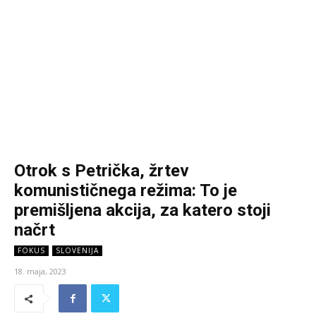
Otrok s Petrička, žrtev
komunističnega režima: To je
premišljena akcija, za katero stoji
načrt
FOKUS
SLOVENIJA
18. maja, 2023