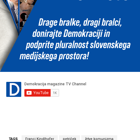
TAGS
Franci Kindlhofer
petriček
žrtve komunizma