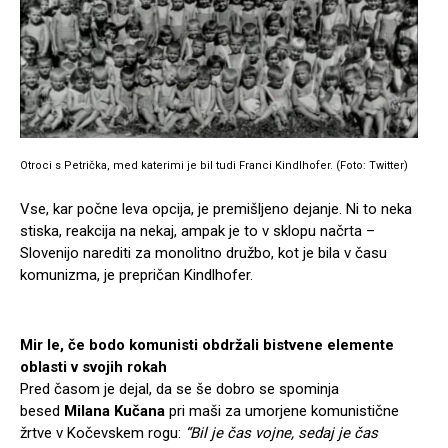
Otroci s Petrička, med katerimi je bil tudi Franci Kindlhofer. (Foto: Twitter)
Vse, kar počne leva opcija, je premišljeno dejanje. Ni to neka
stiska, reakcija na nekaj, ampak je to v sklopu načrta –
Slovenijo narediti za monolitno družbo, kot je bila v času
komunizma, je prepričan Kindlhofer.
Mir le, če bodo komunisti obdržali bistvene elemente
oblasti v svojih rokah
Pred časom je dejal, da se še dobro se spominja
besed
Milana Kučana
pri maši za umorjene komunistične
žrtve v Kočevskem rogu:
“Bil je čas vojne, sedaj je čas