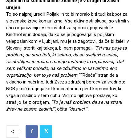
Spomin na komunistične zločine je v drugih državah
urejen
To so najprej uredili Poljaki in to bi moralo biti tudi kažipot za
slovenske žrtve komunizma. Vse aktivnosti skupaj so strnili v
eno organizacijo, v en inštitut za spomin, pripoveduje
Kindlhofer in dodaja, da ko se je pogovarjal s poljskim
veleposlanikom v Ljubljani, mu je ta zagotovil, da če bi želeli v
Sloveniji storiti kaj takega, bi nam pomagali.
“Pri nas pa je ta
problem, da smo tisti, ki želimo, da se uveljavi resnica,
razdrobljeni in imamo mnogo inštitucij in organizacij. Dal
sem večkrat pobudo, da se združimo in ustvarimo eno
organizacijo, ker to je naš problem.”
“Rdeča” stran dela
skladno in načrtno, tudi Zveza združenj borcev za vrednote
NOB je nič drugega kot koncentrirana pest komunistov, ki
vzgaja mladino v tem duhu. Vidimo njihove proslave, ko
strašijo še z orožjem.
“To je naš problem, da se na strani
žrtev ne znamo zediniti”,
očita
“desnici””.