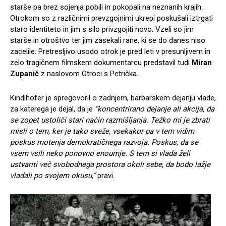
starše pa brez sojenja pobili in pokopali na neznanih krajih.
Otrokom so z različnimi prevzgojnimi ukrepi poskušali iztrgati
staro identiteto in jim s silo privzgojiti novo. Vzeli so jim
starše in otroštvo ter jim zasekali rane, ki se do danes niso
zacelile. Pretresljivo usodo otrok je pred leti v presunljivem in
zelo tragičnem filmskem dokumentarcu predstavil tudi
Miran
Zupanič
z naslovom Otroci s Petrička.
Kindlhofer je spregovoril o zadnjem, barbarskem dejanju vlade,
za katerega je dejal, da je
“koncentrirano dejanje ali akcija, da
se zopet ustoliči stari način razmišljanja. Težko mi je zbrati
misli o tem, ker je tako sveže, vsekakor pa v tem vidim
poskus motenja demokratičnega razvoja. Poskus, da se
vsem vsili neko ponovno enoumje. S tem si vlada želi
ustvariti več svobodnega prostora okoli sebe, da bodo lažje
vladali po svojem okusu,”
pravi.