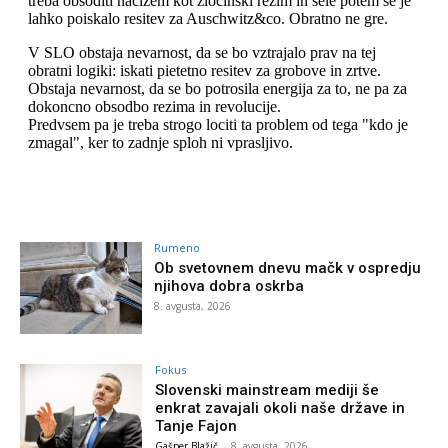
Rumeno
Ob svetovnem dnevu mačk v ospredju
njihova dobra oskrba
8. avgusta, 2026
Fokus
Slovenski mainstream mediji še
enkrat zavajali okoli naše države in
Tanje Fajon
Gašper Blažič
-
8. avgusta, 2026