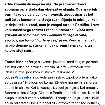
žrtve komunističnega nasilja. Na predvečer dneva
spomina pa je vlada dan obeležitve ukinila. Odzivi so bili
burni tako od dela politike, javnosti, zgodovinarjev kot
tudi žrtev komunizma. Svoja razmišljanja in misli, je, kot
je dejal, težko zbral, nam je zaupal otrok s Petrička, žrtev
komunističnega režima Franci Kindlhofer.
“Vlada nam
(žrtvam ali potomcem žrtev komunističnega režima)
sporoča, naj bomo tiho. To je vse,”
pravi. Poudaril je, da to
ni bilo dejanje iz stiske, ampak premišljena akcija, za
katero stoji načrt.
Franci Kindlhofer
je slovenski javnosti med drugim poznan
tudi kot eden od otrok s Petrička, ki je že v otroških letih
izkusil in trpel pod komunističnim režimom. V
oddaji
Pričevalci
je povedal pretresljivo zgodbo o tem, kako
so ga junija 1945 ločili od komaj 32-letne mame, ki je morala
pustiti tri otroke. Kot je kasneje izvedel, je izginila kot mnogi v
Starem piskru v Celju. “Otroci s Petrička” so bili otroci, ki so bili
skupaj s starši zaprti v taborišču Teharje pri Celju. Junija 1945
so jih od staršev ločili in odpeljali v otroško taborišče Petriček,