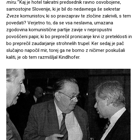
miru.”
Kaj je hotel takratni predsednik ravno osvobojene,
samostojne Slovenije, ki je bil do nedavnega še sekretar
Zveze komunistov, ki so pravzaprav te zločine zakrivili, s tem
povedati? Verjetno to, da se vsa neslavna, umazana
zgodovina komunistične partije zavije v nepropustni
povoščeni papir, ki bo preprečil pronicanje krvi iz preteklosti in
bo preprečil zaudarjanje strohnelih trupel. Ker sedaj je pač
slučajno napočil mir, torej ga ne bomo z ničimer poskušali
kaliti, je ob tem razmišljal Kindlhofer.