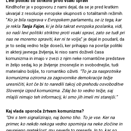
Levi politiki so striktno proti vsaki spravi
Kindlhofer je v pogovoru z nami dejal, da se je pred kratkim
ukvarjal z resolucije evropske skupnosti o totalitarnih režimih.
“
Ko je bila razprava v Evropskem parlamentu, se iz tega, kar
je rekla
Tanja Fajon
, ki je bila takrat evropska poslanka, vidi,
so naši levi politiki striktno proti vsaki spravi, zato se tudi pri
nas ne moremo spraviti, ker ni te volje
,” je dejal in poudaril, da
je to sedaj vedno težje doseči, ker prihajajo na površje politiki
in akterji javnega življenja, ki niso sami doživeli časa
komunizma in imajo v zvezi z njim neke romantične predstave
in želijo sedaj, ko je življenje znosnejše in svobodnejše, tudi
materialno boljše, to romantiko oživiti.
“To je za nasprotnike
komunizma oziroma za zagovornike demokracije težje
uresničiti, kot če bi to naredili takoj ob prehodu osvoboditve
Slovenije izpod komunizma. Zdaj bo to vedno težje, saj
mlajši nimajo teh informacij, ki smo jih imeli mi starejši.”
Kaj vlada sporoča žrtvam komunizma?
“Oni s tem signalizirajo, naj bomo tiho. To je vse. Ker na
primer, ko nekdo nekoga vedno spominja na neke zločine in
neurejeno preteklost, mu seveda to preseda. In to, kar so