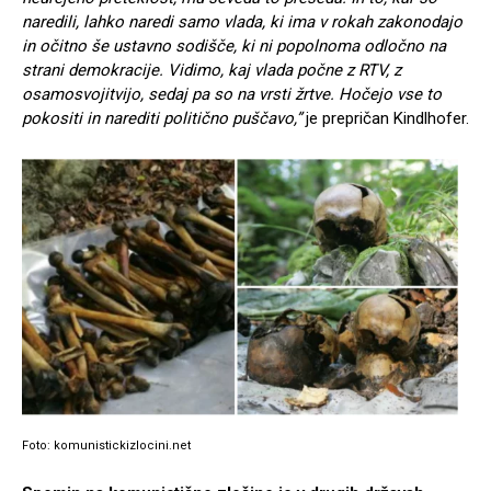
naredili, lahko naredi samo vlada, ki ima v rokah zakonodajo
in očitno še ustavno sodišče, ki ni popolnoma odločno na
strani demokracije. Vidimo, kaj vlada počne z RTV, z
osamosvojitvijo, sedaj pa so na vrsti žrtve. Hočejo vse to
pokositi in narediti politično puščavo,”
je prepričan Kindlhofer.
Foto: komunistickizlocini.net