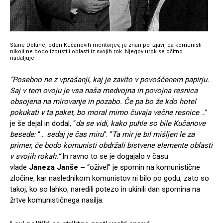
Stane Dolanc, eden Kučanovih mentorjev, je znan po izjavi, da komunisti
nikoli ne bodo izpustili oblasti iz svojih rok. Njegov urok se očitno
nadaljuje.
“Posebno ne z vprašanji, kaj je zavito v povoščenem papirju.
Saj v tem ovoju je vsa naša medvojna in povojna resnica
obsojena na mirovanje in pozabo. Če pa bo že kdo hotel
pokukati v ta paket, bo moral mimo čuvaja večne resnice
…”
je še dejal in dodal, “
da se vidi, kako puhle so bile
Kučanove
besede:
“…
sedaj je čas miru
“. “
Ta mir je bil mišljen le za
primer, če bodo komunisti obdržali bistvene elemente oblasti
v svojih rokah.”
In ravno to se je dogajalo v času
vlade
Janeza Janše –
“oživel” je spomin na komunistične
zločine, kar naslednikom komunistov ni bilo po godu, zato so
takoj, ko so lahko, naredili potezo in ukinili dan spomina na
žrtve komunističnega nasilja.