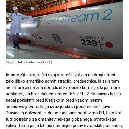
Severni tok 2 (Foto: Facebook)
Imamo Kitajsko, ki širi svoj strateški vpliv in na drugi strani
zelo šibko ameriško administracijo, predsednika, ki se s tem
ne zmore ali ne zna soočiti, in Evropsko komisijo, ki pa mora
poskrbeti, da bo zaščiten interes držav EU. Zelo naivno bi bilo
sedaj poklekniti pred Kitajsko in pred vsakim njenim
nezadovoljstvom, ki ga izrazijo skozi posamezne izjave.
Pravica in dolžnost je, da se tudi sami postavimo EU, tako kot
tudi potrebno za ohranitev nekega globalnega, strateškega
vpliva. Temu pa je bil tudi namenjen poziv evropskih poslancev,