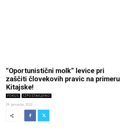
“Oportunistični molk” levice pri
zaščiti človekovih pravic na primeru
Kitajske!
FOKUS
IZPOSTAVLJENO
24. januarja, 2022