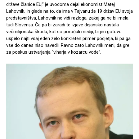
države članice EU,” je uvodoma dejal ekonomist Matej
Lahovnik. In glede na to, da ima v Tajvanu že 19 držav EU svoja
predstavništva, Lahovnik ne vidi razloga, zakaj ga ne bi imela
tudi Slovenija. Če pa bi zaradi te izjave dejansko nastala
večmilijonska škoda, kot so poročali mediji, bi jim gotovo
uspelo najti vsaj eden zelo konkreten primer podjetja, ki pa ga
vse do danes niso navedli. Ravno zato Lahovnik meni, da gre
za poskus ustvarjanja “viharja v kozarcu vode”.