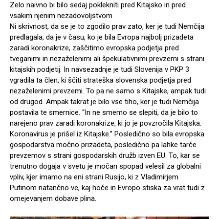
Zelo naivno bi bilo sedaj poklekniti pred Kitajsko in pred
vsakim njenim nezadovoljstvom
Ni skrivnost, da se je to zgodilo prav zato, ker je tudi Nemčija
predlagala, da je v času, ko je bila Evropa najbolj prizadeta
zaradi koronakrize, zaščitimo evropska podjetja pred
tveganimi in nezaželenimi ali špekulativnimi prevzemi s strani
kitajskih podjetij. In navsezadnje je tudi Slovenija v PKP 3
vgradila ta člen, ki ščiti strateška slovenska podjetja pred
nezaželenimi prevzemi. To pa ne samo s Kitajske, ampak tudi
od drugod. Ampak takrat je bilo vse tiho, ker je tudi Nemčija
postavila te smernice. “In ne smemo se slepiti, da je bilo to
narejeno prav zaradi koronakrize, ki jo je povzročila Kitajska.
Koronavirus je prišel iz Kitajske.” Posledično so bila evropska
gospodarstva močno prizadeta, posledično pa lahke tarče
prevzemov s strani gospodarskih družb izven EU. To, kar se
trenutno dogaja v svetu je močan spopad velesil za globalni
vpliv, kjer imamo na eni strani Rusijo, ki z Vladimirjem
Putinom natančno ve, kaj hoče in Evropo stiska za vrat tudi z
omejevanjem dobave plina.