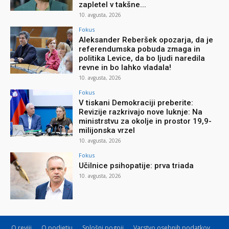
zapletel v takšne...
10. avgusta, 2026
Fokus
Aleksander Reberšek opozarja, da je
referendumska pobuda zmaga in
politika Levice, da bo ljudi naredila
revne in bo lahko vladala!
10. avgusta, 2026
Fokus
V tiskani Demokraciji preberite:
Revizije razkrivajo nove luknje: Na
ministrstvu za okolje in prostor 19,9-
milijonska vrzel
10. avgusta, 2026
Fokus
Učilnice psihopatije: prva triada
10. avgusta, 2026
O reviji
O podjetju
Splošni pogoji
Varstvo osebnih podatkov