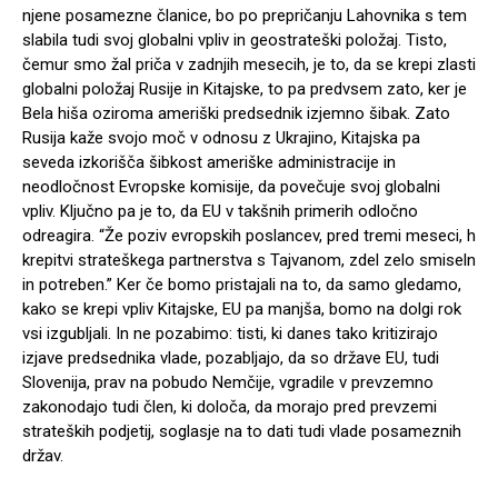
njene posamezne članice, bo po prepričanju Lahovnika s tem
slabila tudi svoj globalni vpliv in geostrateški položaj. Tisto,
čemur smo žal priča v zadnjih mesecih, je to, da se krepi zlasti
globalni položaj Rusije in Kitajske, to pa predvsem zato, ker je
Bela hiša oziroma ameriški predsednik izjemno šibak. Zato
Rusija kaže svojo moč v odnosu z Ukrajino, Kitajska pa
seveda izkorišča šibkost ameriške administracije in
neodločnost Evropske komisije, da povečuje svoj globalni
vpliv. Ključno pa je to, da EU v takšnih primerih odločno
odreagira. “Že poziv evropskih poslancev, pred tremi meseci, h
krepitvi strateškega partnerstva s Tajvanom, zdel zelo smiseln
in potreben.” Ker če bomo pristajali na to, da samo gledamo,
kako se krepi vpliv Kitajske, EU pa manjša, bomo na dolgi rok
vsi izgubljali. In ne pozabimo: tisti, ki danes tako kritizirajo
izjave predsednika vlade, pozabljajo, da so države EU, tudi
Slovenija, prav na pobudo Nemčije, vgradile v prevzemno
zakonodajo tudi člen, ki določa, da morajo pred prevzemi
strateških podjetij, soglasje na to dati tudi vlade posameznih
držav.