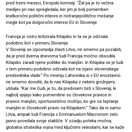
pred tremi meseci, Evropski komisiji. “Žal pa je to večina
medijev pri nas spregledala, ker jim je bolj pomemben
kratkoročni politični interes in notranjepolitično mešanje
megle kot pa dolgoročni interesi EU in Slovenije.
Francija je ostro kritizirala Kitajsko in ta se je odzvala
podobno kot v primeru Slovenije
V Sloveniji se izpostavlja zlasti Litvo, ne smemo pa pozabiti,
da je pred dvema dnevoma tudi Francija močno obsodila
Kitajsko zaradi njene politike do manjšin. In Kitajska se je tudi
v tem primeru podobno odzvala kot na izjavo slovenskega
predsednika vlade.” Po mnenju Lahovnika si v EU enostavno
ne smemo dovoliti, da bi nas Kitajska z nekimi grožnjami,
utišala. “Kar me čudi, je to, da predvsem tisti v Sloveniji, ki
najbolj vpijejo kako pomembne so človekove pravice in
pravice manjšin, oportunistično molčijo, ko gre za teptanje
manjšin in človekovih pravic na Kitajskem.” Tako da ni samo
Litva, ampak tudi Francija z Emmanuelom Macronom zelo
jasno povedala svoje stališče. V ozadju poteka močna,
globalna strateška vojna med ključnimi velesilami, kar se kaže