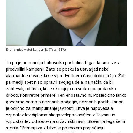
Ekonomist Matej Lahovnik. (Foto: STA)
To pa je po mnenju Lahovnika posledica tega, da smo že v
predvolilni kampanji. Zato se poskuša ustvarjati neke
alarmantne novice, ki se v predvolilnem času dobro tržijo. Žal
pa mediji spet niso opravili svojega dela, na način, da bi
zahtevali, od tistih, ki se sklicujejo na veliko gospodarsko
škodo, konkretne primere. Teh enostavno ni. Posledično lahko
govorimo samo o neznanih podjetjih, neznanih poslih, kar pa
je odlično za manipuliranje javnosti. Litva je napovedala
vzpostavitev diplomatskega veleposlaništva v Tajvanu in
vzpostavitev odnosov na državniški ravni. Slovenija tega še ni
storila. “Primerjava z Litvo je po mojem prepričanju