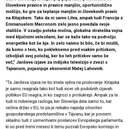
človekove pravice in pravice manjšin, oportunistično
molčijo, ko gre za teptanje manjšin in človekovih pravic
na Kitajskem. Tako da ni samo Litva, ampak tudi Francija z
Emmanuelom Macronom zelo jasno povedala svoje
stališče. V ozadju poteka močna, globalna strateška vojna
med ključnimi velesilami, kar se kaže tako na področju
energetike kot še kje. In zelo naivno bi bilo, če bi mislili,
da bomo s tem, ko pokleknemo pred vsakim pritiskom,
izboljšali svoj položaj, ker bo teh pritiskov samo še
več,” Janševe izjave za indijsko televizijo v zvezi s
Tajvanom, pojasnjuje ekonomist Matej Lahovnik.
“Ta Janševa izjava ne bo imela vpliva na poslovanje. Kitajska
je samo reagirala tako kot tudi sicer ob podobnih izjavah
politikov EU reagira, in ko zagrozi s protiukrepi. Ampak za te
tudi ni nobenega razloga, ker Slovenija dela samo to, kar
večina držav v EU, to pa je nekako najavlja otvoritev
gospodarskega predstavništva v Tajvanu, kar je povsem
skladno tudi z usmeritvami poslancev Evropskega parlamenta,
ki so pred tremi meseci k temu pozvali Evropsko komisijo in