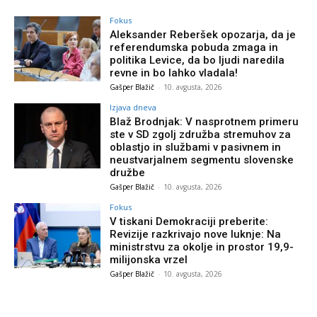
Fokus
Aleksander Reberšek opozarja, da je
referendumska pobuda zmaga in
politika Levice, da bo ljudi naredila
revne in bo lahko vladala!
Gašper Blažič
-
10. avgusta, 2026
Izjava dneva
Blaž Brodnjak: V nasprotnem primeru
ste v SD zgolj združba stremuhov za
oblastjo in službami v pasivnem in
neustvarjalnem segmentu slovenske
družbe
Gašper Blažič
-
10. avgusta, 2026
Fokus
V tiskani Demokraciji preberite:
Revizije razkrivajo nove luknje: Na
ministrstvu za okolje in prostor 19,9-
milijonska vrzel
Gašper Blažič
-
10. avgusta, 2026