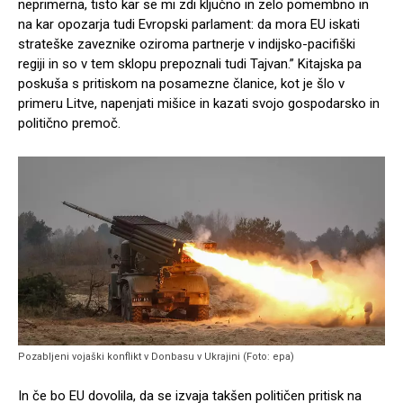
neprimerna, tisto kar se mi zdi ključno in zelo pomembno in
na kar opozarja tudi Evropski parlament: da mora EU iskati
strateške zaveznike oziroma partnerje v indijsko-pacifiški
regiji in so v tem sklopu prepoznali tudi Tajvan.” Kitajska pa
poskuša s pritiskom na posamezne članice, kot je šlo v
primeru Litve, napenjati mišice in kazati svojo gospodarsko in
politično premoč.
Pozabljeni vojaški konflikt v Donbasu v Ukrajini (Foto: epa)
In če bo EU dovolila, da se izvaja takšen političen pritisk na