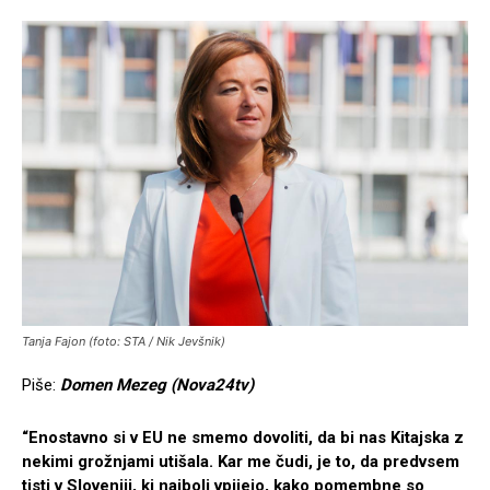
Tanja Fajon (foto: STA / Nik Jevšnik)
Piše:
Domen Mezeg (Nova24tv)
“Enostavno si v EU ne smemo dovoliti, da bi nas Kitajska z
nekimi grožnjami utišala. Kar me čudi, je to, da predvsem
tisti v Sloveniji, ki najbolj vpijejo, kako pomembne so