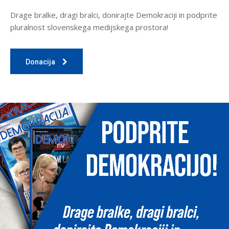
Drage bralke, dragi bralci, donirajte Demokraciji in podprite
pluralnost slovenskega medijskega prostora!
Donacija