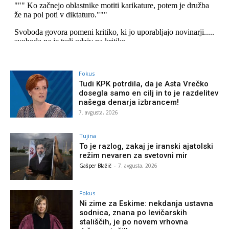
Fokus
Tudi KPK potrdila, da je Asta Vrečko
dosegla samo en cilj in to je razdelitev
našega denarja izbrancem!
7. avgusta, 2026
Tujina
To je razlog, zakaj je iranski ajatolski
režim nevaren za svetovni mir
Gašper Blažič
-
7. avgusta, 2026
Fokus
Ni zime za Eskime: nekdanja ustavna
sodnica, znana po levičarskih
stališčih, je po novem vrhovna