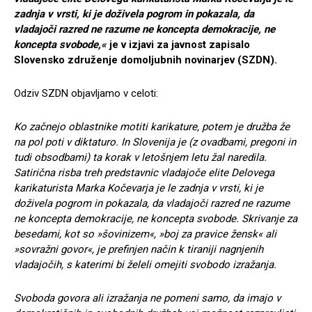
zadnja v vrsti, ki je doživela pogrom in pokazala, da
vladajoči razred ne razume ne koncepta demokracije, ne
koncepta svobode,«
je v izjavi za javnost zapisalo
Slovensko združenje domoljubnih novinarjev (SZDN).
Odziv SZDN objavljamo v celoti:
Ko začnejo oblastnike motiti karikature, potem je družba že
na pol poti v diktaturo. In Slovenija je (z ovadbami, pregoni in
tudi obsodbami) ta korak v letošnjem letu žal naredila.
Satirična risba treh predstavnic vladajoče elite Delovega
karikaturista Marka Kočevarja je le zadnja v vrsti, ki je
doživela pogrom in pokazala, da vladajoči razred ne razume
ne koncepta demokracije, ne koncepta svobode. Skrivanje za
besedami, kot so »šovinizem«, »boj za pravice žensk« ali
»sovražni govor«, je prefinjen način k tiraniji nagnjenih
vladajočih, s katerimi bi želeli omejiti svobodo izražanja.
Svoboda govora ali izražanja ne pomeni samo, da imajo v