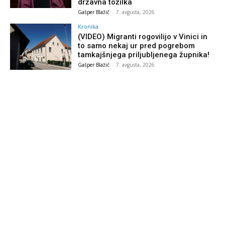
državna tožilka
Gašper Blažič
-
7. avgusta, 2026
Kronika
(VIDEO) Migranti rogovilijo v Vinici in
to samo nekaj ur pred pogrebom
tamkajšnjega priljubljenega župnika!
Gašper Blažič
-
7. avgusta, 2026