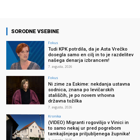
SORODNE VSEBINE
Fokus
Tudi KPK potrdila, da je Asta Vrečko
dosegla samo en cilj in to je razdelitev
našega denarja izbrancem!
7. avgusta, 2026
Fokus
Ni zime za Eskime: nekdanja ustavna
sodnica, znana po levičarskih
stališčih, je po novem vrhovna
državna tožilka
7. avgusta, 2026
Kronika
(VIDEO) Migranti rogovilijo v Vinici in
to samo nekaj ur pred pogrebom
tamkajšnjega priljubljenega župnika!
7. avgusta, 2026