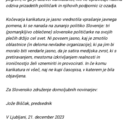
odziva prizadetih političark in njihovih podpornic iz ozadja.
Kočevarja karikatura je jasno vrednotila vprašanje javnega
pomena, ki se nanaša na zunanjo politiko Slovenije: tri
(pomanjkljivo oblečene) slovenske političarke na svojih
plečih držijo cel svet. Ni povsem jasno, kaj je zmotilo
oblastnice (in deloma nevladne organizacije), ki pa jim bi
moralo biti vendarle jasno, da je satira medijska zvrst, ki s
pretiravanjem, mestoma izkrivljanjem realnosti in
ironičnostjo želi vznemiriti in provocirati. In če komu
karikatura ni všeč, naj ne kupi časopisa, v katerem je bila
objavljena.
Za Slovensko združenje domoljubnih novinarjev:
Jože Biščak, predsednik
V Ljubljani, 21. december 2023