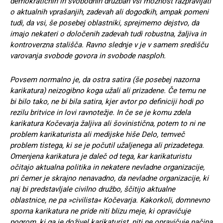
demokratičnih in svobodnih družbah vsi možnost razpravljati
o aktualnih vprašanjih, zadevah ali dogodkih, ampak pomeni
tudi, da vsi, še posebej oblastniki, sprejmemo dejstvo, da
imajo nekateri o določenih zadevah tudi robustna, žaljiva in
kontroverzna stališča. Ravno slednje v je v samem središču
varovanja svobode govora in svobode nasploh.
Povsem normalno je, da ostra satira (še posebej nazorna
karikatura) neizogibno koga užali ali prizadene. Če temu ne
bi bilo tako, ne bi bila satira, kjer avtor po definiciji hodi po
rezilu britvice in lovi ravnotežje. In če se je komu zdela
karikatura Kočevarja žaljiva ali šovinistična, potem to ni ne
problem karikaturista ali medijske hiše Delo, temveč
problem tistega, ki se je počutil užaljenega ali prizadetega.
Omenjena karikatura je daleč od tega, kar karikaturistu
očitajo aktualna politika in nekatere nevladne organizacije,
pri čemer je skrajno nenavadno, da nevladne organizacije, ki
naj bi predstavljale civilno družbo, ščitijo aktualne
oblastnice, ne pa »civilista« Kočevarja. Kakorkoli, domnevno
sporna karikatura ne pride niti blizu meje, ki opravičuje
pogrom, ki ga je doživel karikaturist, niti ne opravičuje načina