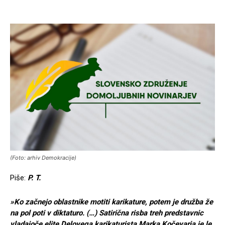
(Foto: arhiv Demokracije)
Piše:
P. T.
»
Ko začnejo oblastnike motiti karikature, potem je družba že
na pol poti v diktaturo. (…) Satirična risba treh predstavnic
vladajoče elite Delovega karikaturista Marka Kočevarja je le