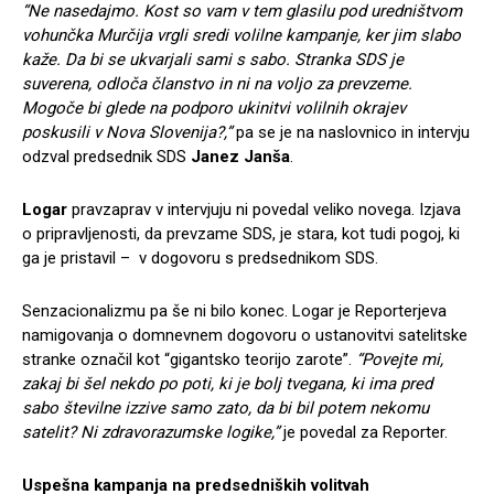
“Ne nasedajmo. Kost so vam v tem glasilu pod uredništvom
vohunčka Murčija vrgli sredi volilne kampanje, ker jim slabo
kaže. Da bi se ukvarjali sami s sabo. Stranka SDS je
suverena, odloča članstvo in ni na voljo za prevzeme.
Mogoče bi glede na podporo ukinitvi volilnih okrajev
poskusili v Nova Slovenija?,”
pa se je na naslovnico in intervju
odzval predsednik SDS
Janez Janša
.
Logar
pravzaprav v intervjuju ni povedal veliko novega. Izjava
o pripravljenosti, da prevzame SDS, je stara, kot tudi pogoj, ki
ga je pristavil – v dogovoru s predsednikom SDS.
Senzacionalizmu pa še ni bilo konec. Logar je Reporterjeva
namigovanja o domnevnem dogovoru o ustanovitvi satelitske
stranke označil kot “gigantsko teorijo zarote”.
“Povejte mi,
zakaj bi šel nekdo po poti, ki je bolj tvegana, ki ima pred
sabo številne izzive samo zato, da bi bil potem nekomu
satelit? Ni zdravorazumske logike,”
je povedal za Reporter.
Uspešna kampanja na predsedniških volitvah