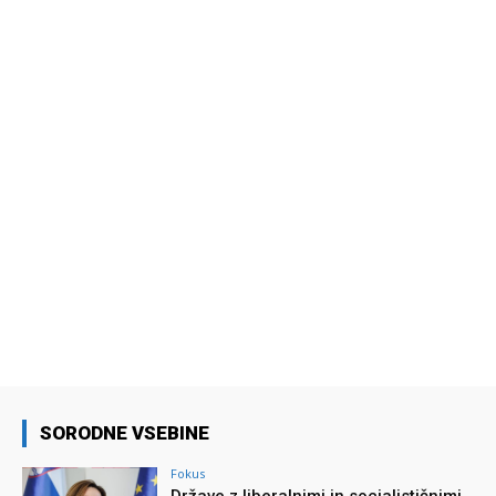
SORODNE VSEBINE
Fokus
Države z liberalnimi in socialističnimi