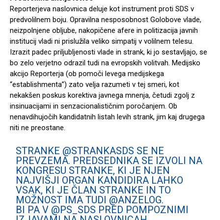
Reporterjeva naslovnica deluje kot instrument proti SDS v
predvolilnem boju. Opravilna nesposobnost Golobove vlade,
neizpolnjene obljube, nakopičene afere in politizacija javnih
institucij vladi ni prislužila veliko simpatij v volilnem telesu.
Izrazit padec priljubljenosti vlade in strank, ki jo sestavljajo, se
bo zelo verjetno odrazil tudi na evropskih volitvah. Medijsko
akcijo Reporterja (ob pomoči levega medijskega
“establishmenta”) zato velja razumeti v tej smeri, kot
nekakšen poskus korektiva javnega mnenja, četudi zgolj z
insinuacijami in senzacionalističnim poročanjem. Ob
nenavdihujočih kandidatnih listah levih strank, jim kaj drugega
niti ne preostane.
STRANKE
@STRANKASDS
SE NE
PREVZEMA. PREDSEDNIKA SE IZVOLI NA
KONGRESU STRANKE, KI JE NJEN
NAJVIŠJI ORGAN KANDIDIRA LAHKO
VSAK, KI JE ČLAN STRANKE IN TO
MOŽNOST IMA TUDI
@ANZELOG
.
BI PA V
@PS_SDS
PRED POMPOZNIMI
IZJAVAMI NA NASLOVNICAH