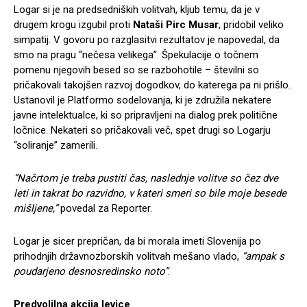
Logar si je na predsedniških volitvah, kljub temu, da je v
drugem krogu izgubil proti
Nataši Pirc Musar
, pridobil veliko
simpatij. V govoru po razglasitvi rezultatov je napovedal, da
smo na pragu “nečesa velikega”. Špekulacije o točnem
pomenu njegovih besed so se razbohotile – številni so
pričakovali takojšen razvoj dogodkov, do katerega pa ni prišlo.
Ustanovil je Platformo sodelovanja, ki je združila nekatere
javne intelektualce, ki so pripravljeni na dialog prek politične
ločnice. Nekateri so pričakovali več, spet drugi so Logarju
“soliranje” zamerili.
“Načrtom je treba pustiti čas, naslednje volitve so čez dve
leti in takrat bo razvidno, v kateri smeri so bile moje besede
mišljene,”
povedal za Reporter.
Logar je sicer prepričan, da bi morala imeti Slovenija po
prihodnjih državnozborskih volitvah mešano vlado,
“ampak s
poudarjeno desnosredinsko noto”
.
Predvolilna akcija levice