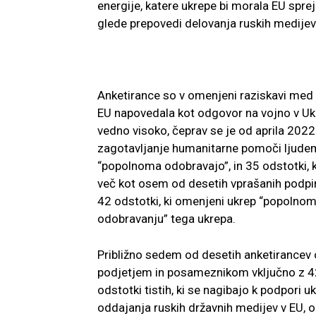
energije, katere ukrepe bi morala EU spreje
glede prepovedi delovanja ruskih medijev
Anketirance so v omenjeni raziskavi med dr
EU napovedala kot odgovor na vojno v Ukr
vedno visoko, čeprav se je od aprila 202
zagotavljanje humanitarne pomoči ljudem, k
“popolnoma odobravajo”, in 35 odstotki, 
več kot osem od desetih vprašanih podpira
42 odstotki, ki omenjeni ukrep “popolnoma
odobravanju” tega ukrepa.
Približno sedem od desetih anketirancev 
podjetjem in posameznikom vključno z 42 
odstotki tistih, ki se nagibajo k podpori 
oddajanja ruskih državnih medijev v EU, 