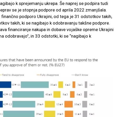
nagibajo k sprejemanju ukrepa. Še naprej se podpira tudi
eprav se je stopnja podpore od aprila 2022 zmanjšala.
inančno podporo Ukrajini, od tega je 31 odstotkov takih,
tkov takih, ki se nagibajo k odobravanju takšne podpore.
rava financiranje nakupa in dobave vojaške opreme Ukrajini
a odobravajo”, in 33 odstotki, ki se “nagibajo k