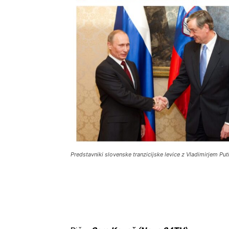
Predstavniki slovenske tranzicijske levice z Vladimirjem Pu