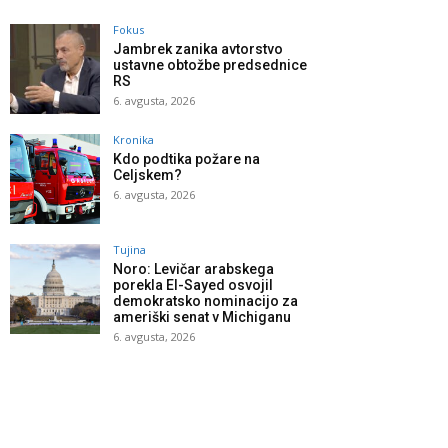
Fokus
Jambrek zanika avtorstvo
ustavne obtožbe predsednice
RS
6. avgusta, 2026
Kronika
Kdo podtika požare na
Celjskem?
6. avgusta, 2026
Tujina
Noro: Levičar arabskega
porekla El-Sayed osvojil
demokratsko nominacijo za
ameriški senat v Michiganu
6. avgusta, 2026