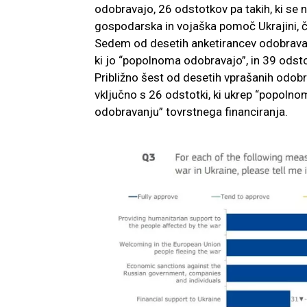
odobravajo, 26 odstotkov pa takih, ki se 
gospodarska in vojaška pomoč Ukrajini, č
Sedem od desetih anketirancev odobrava f
ki jo “popolnoma odobravajo”, in 39 odsto
Približno šest od desetih vprašanih odob
vključno s 26 odstotki, ki ukrep “popolnom
odobravanju” tovrstnega financiranja.