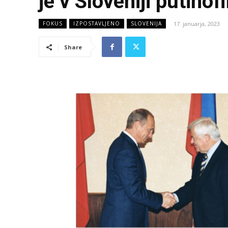
je v Sloveniji putinofi
17. januarja, 2023
FOKUS
IZPOSTAVLJENO
SLOVENIJA
Share