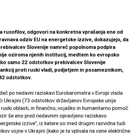
lna rusofilov, odgovori na konkretna vprašanja ene od
ravnava odziv EU na energetske izzive, dokazujejo, da
prebivalcev Slovenije namreč popolnoma podpira
ije oziroma njenih institucij, medtem ko evropsko
ako samo 22 odstotkov prebivalcev Slovenije
kcij proti ruski vladi, podjetjem in posameznikom,
42 odstotkov.
eč po nedavni raziskavi Eurobarometra v Evropi vlada
i Ukrajini (73 odstotkov državljanov Evropske unije
 ruski oblasti, in finančno, vojaško in humanitarno pomoč
obzir še eno pred nedavnim opravljeno raziskavo
rgetske izzive”, iz katere so med drugim razvidna tudi
ikov vojne v Ukrajini (kako je ta vplivala na cene električne