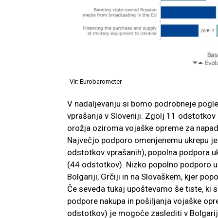
Vir: Eurobarometer
V nadaljevanju si bomo podrobneje pogled
vprašanja v Sloveniji. Zgolj 11 odstotkov
orožja oziroma vojaške opreme za napad
Največjo podporo omenjenemu ukrepu je 
odstotkov vprašanih), popolna podpora ukr
(44 odstotkov). Nizko popolno podporo uk
Bolgariji, Grčiji in na Slovaškem, kjer p
Če seveda tukaj upoštevamo še tiste, ki s
podpore nakupa in pošiljanja vojaške opr
odstotkov) je mogoče zaslediti v Bolgariji