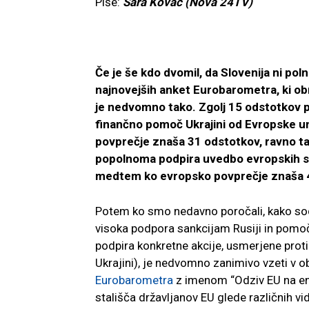
Piše:
Sara Kovač (Nova 24TV)
Če je še kdo dvomil, da Slovenija ni po
najnovejših anket Eurobarometra, ki ob
je nedvomno tako. Zgolj 15 odstotkov 
finančno pomoč Ukrajini od Evropske un
povprečje znaša 31 odstotkov, ravno t
popolnoma podpira uvedbo evropskih san
medtem ko evropsko povprečje znaša 
Potem ko smo nedavno poročali, kako sod
visoka podpora sankcijam Rusiji in pomoč
podpira konkretne akcije, usmerjene proti
Ukrajini), je nedvomno zanimivo vzeti v 
Eurobarometra
z imenom “Odziv EU na ene
stališča državljanov EU glede različnih vid