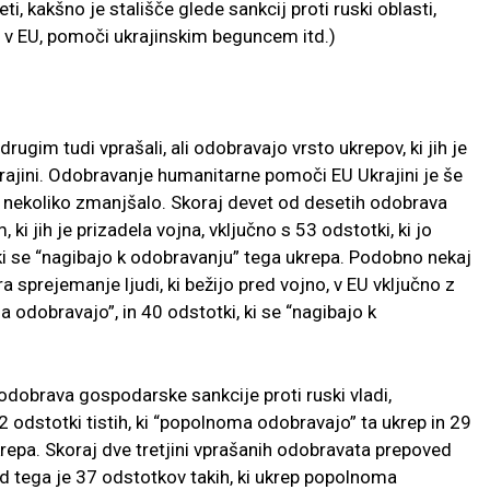
ti, kakšno je stališče glede sankcij proti ruski oblasti,
 v EU, pomoči ukrajinskim beguncem itd.)
ugim tudi vprašali, ali odobravajo vrsto ukrepov, ki jih je
ajini. Odobravanje humanitarne pomoči EU Ukrajini je še
2 nekoliko zmanjšalo. Skoraj devet od desetih odobrava
i jih je prizadela vojna, vključno s 53 odstotki, ki jo
ki se “nagibajo k odobravanju” tega ukrepa. Podobno nekaj
 sprejemanje ljudi, ki bežijo pred vojno, v EU vključno z
 odobravajo”, in 40 odstotki, ki se “nagibajo k
odobrava gospodarske sankcije proti ruski vladi,
odstotki tistih, ki “popolnoma odobravajo” ta ukrep in 29
ukrepa. Skoraj dve tretjini vprašanih odobravata prepoved
od tega je 37 odstotkov takih, ki ukrep popolnoma