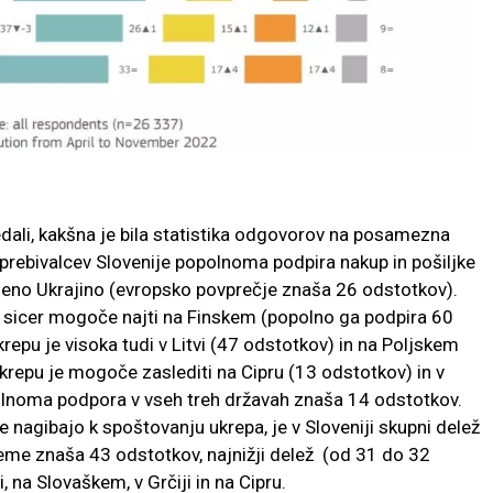
ali, kakšna je bila statistika odgovorov na posamezna
 prebivalcev Slovenije popolnoma podpira nakup in pošiljke
eno Ukrajino (evropsko povprečje znaša 26 odstotkov).
sicer mogoče najti na Finskem (popolno ga podpira 60
epu je visoka tudi v Litvi (47 odstotkov) in na Poljskem
repu je mogoče zaslediti na Cipru (13 odstotkov) in v
opolnoma podpora v vseh treh državah znaša 14 odstotkov.
e nagibajo k spoštovanju ukrepa, je v Sloveniji skupni delež
eme znaša 43 odstotkov, najnižji delež (od 31 do 32
, na Slovaškem, v Grčiji in na Cipru.