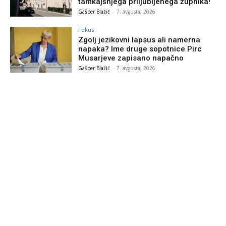
tamkajšnjega priljubljenega župnika!
Gašper Blažič
-
7. avgusta, 2026
Fokus
Zgolj jezikovni lapsus ali namerna
napaka? Ime druge sopotnice Pirc
Musarjeve zapisano napačno
Gašper Blažič
-
7. avgusta, 2026