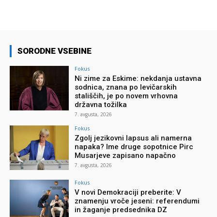
SORODNE VSEBINE
Fokus
Ni zime za Eskime: nekdanja ustavna
sodnica, znana po levičarskih
stališčih, je po novem vrhovna
državna tožilka
7. avgusta, 2026
Fokus
Zgolj jezikovni lapsus ali namerna
napaka? Ime druge sopotnice Pirc
Musarjeve zapisano napačno
7. avgusta, 2026
Fokus
V novi Demokraciji preberite: V
znamenju vroče jeseni: referendumi
in žaganje predsednika DZ