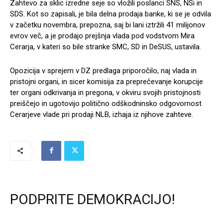
Zahtevo za sklic izredne seje so vložili poslanci SNS, NSi in
SDS. Kot so zapisali, je bila delna prodaja banke, ki se je odvila
v začetku novembra, prepozna, saj bi lani iztržili 41 milijonov
evrov več, a je prodajo prejšnja vlada pod vodstvom Mira
Cerarja, v kateri so bile stranke SMC, SD in DeSUS, ustavila.
Opozicija v sprejem v DZ predlaga priporočilo, naj vlada in
pristojni organi, in sicer komisija za preprečevanje korupcije
ter organi odkrivanja in pregona, v okviru svojih pristojnosti
preiščejo in ugotovijo politično odškodninsko odgovornost
Cerarjeve vlade pri prodaji NLB, izhaja iz njihove zahteve.
PODPRITE DEMOKRACIJO!