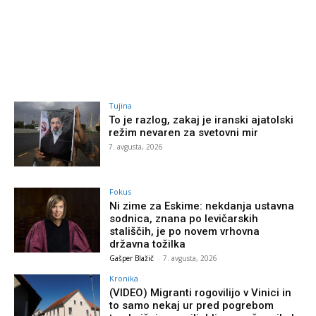
Tujina
To je razlog, zakaj je iranski ajatolski
režim nevaren za svetovni mir
7. avgusta, 2026
Fokus
Ni zime za Eskime: nekdanja ustavna
sodnica, znana po levičarskih
stališčih, je po novem vrhovna
državna tožilka
Gašper Blažič
-
7. avgusta, 2026
Kronika
(VIDEO) Migranti rogovilijo v Vinici in
to samo nekaj ur pred pogrebom