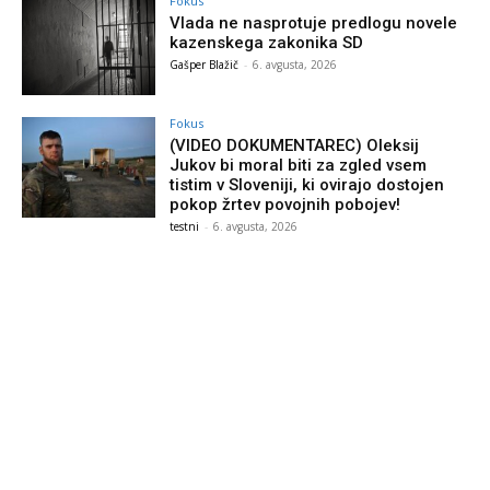
Fokus
Vlada ne nasprotuje predlogu novele
kazenskega zakonika SD
Gašper Blažič
-
6. avgusta, 2026
Fokus
(VIDEO DOKUMENTAREC) Oleksij
Jukov bi moral biti za zgled vsem
tistim v Sloveniji, ki ovirajo dostojen
pokop žrtev povojnih pobojev!
testni
-
6. avgusta, 2026