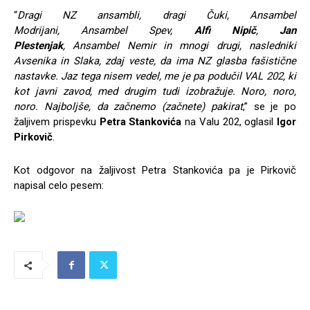
“
Dragi NZ ansambli, dragi
Čuki
,
Ansambel
Modrijani
,
Ansambel Spev
,
Alfi Nipič
,
Jan
Plestenjak
,
Ansambel
Nemir
in mnogi drugi, nasledniki
Avsenika in Slaka, zdaj veste, da ima NZ glasba fašistične
nastavke. Jaz tega nisem vedel, me je pa podučil VAL 202, ki
kot javni zavod, med drugim tudi izobražuje. Noro, noro,
noro. Najboljše, da začnemo (začnete) pakirat
,” se je po
žaljivem prispevku
Petra Stankovića
na Valu 202, oglasil
Igor
Pirkovič
.
Kot odgovor na žaljivost Petra Stankovića pa je Pirkovič
napisal celo pesem: