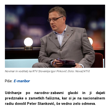
Novinar in voditelj na RTV Slovenija Igor Pirkovič (foto: Nova24TV)
Piše:
E-maribor
Udrihanje po narodno-zabavni glasbi in ji dajati
predznake o zametkih fašizma, kar si je na nacionalnem
radiu dovolil Peter Stanković, še vedno zelo odmeva.