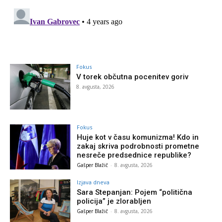
Fokus
V torek občutna pocenitev goriv
8. avgusta, 2026
Fokus
Huje kot v času komunizma! Kdo in
zakaj skriva podrobnosti prometne
nesreče predsednice republike?
Gašper Blažič
-
8. avgusta, 2026
Izjava dneva
Sara Stepanjan: Pojem “politična
policija” je zlorabljen
Gašper Blažič
-
8. avgusta, 2026