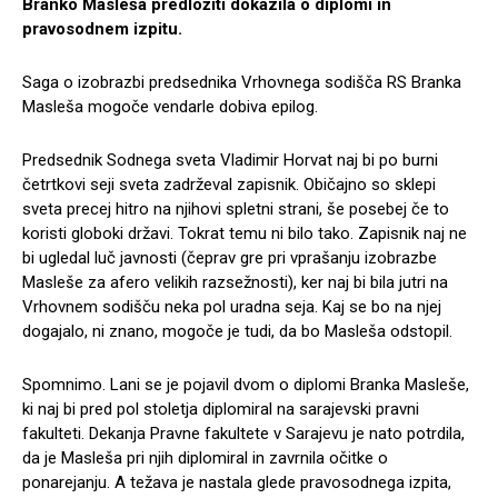
Branko Masleša predložiti dokazila o diplomi in
pravosodnem izpitu.
Saga o izobrazbi predsednika Vrhovnega sodišča RS Branka
Masleša mogoče vendarle dobiva epilog.
Predsednik Sodnega sveta Vladimir Horvat naj bi po burni
četrtkovi seji sveta zadrževal zapisnik. Običajno so sklepi
sveta precej hitro na njihovi spletni strani, še posebej če to
koristi globoki državi. Tokrat temu ni bilo tako. Zapisnik naj ne
bi ugledal luč javnosti (čeprav gre pri vprašanju izobrazbe
Masleše za afero velikih razsežnosti), ker naj bi bila jutri na
Vrhovnem sodišču neka pol uradna seja. Kaj se bo na njej
dogajalo, ni znano, mogoče je tudi, da bo Masleša odstopil.
Spomnimo. Lani se je pojavil dvom o diplomi Branka Masleše,
ki naj bi pred pol stoletja diplomiral na sarajevski pravni
fakulteti. Dekanja Pravne fakultete v Sarajevu je nato potrdila,
da je Masleša pri njih diplomiral in zavrnila očitke o
ponarejanju. A težava je nastala glede pravosodnega izpita,