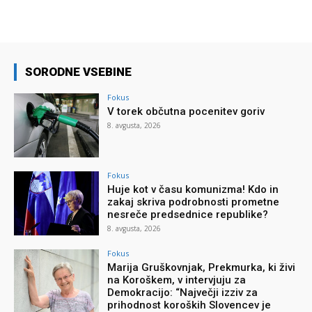
SORODNE VSEBINE
Fokus
V torek občutna pocenitev goriv
8. avgusta, 2026
Fokus
Huje kot v času komunizma! Kdo in
zakaj skriva podrobnosti prometne
nesreče predsednice republike?
8. avgusta, 2026
Fokus
Marija Gruškovnjak, Prekmurka, ki živi
na Koroškem, v intervjuju za
Demokracijo: “Največji izziv za
prihodnost koroških Slovencev je