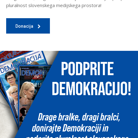
pluralnost slovenskega medijskega prostora!
Donacija