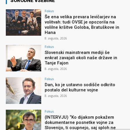
SORODNE VSEBINE
Fokus
Še ena velika prevara levičarjev na
volitvah: tudi OVSE je opozorila na
volilne kršitve Goloba, Bratuškove in
Hana
8. avgusta, 2026
Fokus
Slovenski mainstream mediji še
enkrat zavajali okoli naše države in
Tanje Fajon
8. avgusta, 2026
Fokus
Dan, ko je ustavno sodišče odkrito
postalo del kulturne vojne
8. avgusta, 2026
Fokus
(INTERVJU) “Ko dijakom pokažem
dokumentarne posnetke vojne za
Slovenijo, ti osupnejo, saj sploh ne