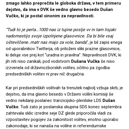
zmago lahko preprečita le globoka država, v tem primeru
dejstvo, da ima v DVK še vedno glavno besedo Dušan
Vučko, ki je postal sinonim za nepravilnosti.
“Tudi to je perla…1000 nas iz tujine poslje vv in tam lisjaki
nadomestijo svoje izpolnjene glasovnice. Da bi bile vsaj
oštevilčene..matr nas majo za vole, banda
“, je bil zapis enega
od uporabnikov Twitterja, ob priloženi sliki prazne glasovnice,
ki deluje vse prej kot “uradna in pravilna”. Nepravilnosti DVK, ki
jih niti niso zanikali, pod vodstvom
Dušana Vučka
še niso
izzvenela od državnozborskih volitev, očitno pa zgodba
predsedniških volitev ni prav nič drugačna.
Kar pri predsedniških volitvah ta trenutek najbolj vzbuja skrb, je
dejstvo, da ima glavno besedo v Državni volilni komisiji še
vedno nekdanji poslanec tranzicijsko-plenilske LDS
Dušan
Vučko
. Tudi zato je poslanska skupina SDS konec septembra
zahtevala sklic izredne seje DZ glede priporočila vladi za
vzpostavitev pogojev za zakonitost volitev, enotno uporabo
zakonodaje, ki se nanaša na volilne in referendumske