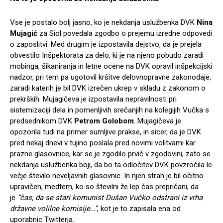
Vse je postalo bolj jasno, ko je nekdanja uslužbenka DVK
Nina
Mujagić
za Siol povedala zgodbo o prejemu izredne odpovedi
o zaposlitvi. Med drugim je izpostavila dejstvo, da je prejela
obvestilo Inšpektorata za delo, ki je na njeno pobudo zaradi
mobinga, šikaniranja in letne ocene na DVK opravil inšpekcijski
nadzor, pri tem pa ugotovil kršitve delovnopravne zakonodaje,
zaradi katerih je bil DVK izrečen ukrep v skladu z zakonom o
prekrških. Mujagičeva je izpostavila nepravilnosti pri
sistemizaciji dela in pomenljivih srečanjih na kolegijih Vučka s
predsednikom DVK
Petrom Golobom
. Mujagičeva je
opozorila tudi na primer sumljive prakse, in sicer, da je DVK
pred nekaj dnevi v tujino poslala pred novimi volitvami kar
prazne glasovnice, kar se je zgodilo prvič v zgodovini, zato se
nekdanja uslužbenka boji, da bo ta odločitev DVK povzročila le
večje število neveljavnih glasovnic. In njen strah je bil očitno
upravičen, medtem, ko so številni že lep čas prepričani, da
je
“čas, da se stari komunist Dušan Vučko odstrani iz vrha
državne volilne komisije…”
, kot je to zapisala ena od
uporabnic Twitterja.