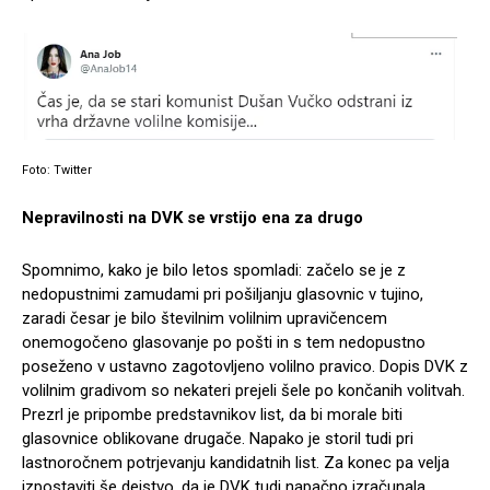
Foto: Twitter
Nepravilnosti na DVK se vrstijo ena za drugo
Spomnimo, kako je bilo letos spomladi: začelo se je z
nedopustnimi zamudami pri pošiljanju glasovnic v tujino,
zaradi česar je bilo številnim volilnim upravičencem
onemogočeno glasovanje po pošti in s tem nedopustno
poseženo v ustavno zagotovljeno volilno pravico. Dopis DVK z
volilnim gradivom so nekateri prejeli šele po končanih volitvah.
Prezrl je pripombe predstavnikov list, da bi morale biti
glasovnice oblikovane drugače. Napako je storil tudi pri
lastnoročnem potrjevanju kandidatnih list. Za konec pa velja
izpostaviti še dejstvo, da je DVK tudi napačno izračunala,