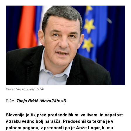
Dušan Vučko. (Foto: STA)
Piše:
Tanja Brkić (Nova24tv.si)
Slovenija je tik pred predsedniškimi volitvami in napetost
v zraku vedno bolj narašča. Predsedniška tekma je v
polnem pogonu, v prednosti pa je Anže Logar, ki mu