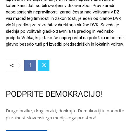
kateri kandidati so bili izvoljeni v državni zbor. Prav zaradi
nepojasnjenih nepravilnosti, zaradi česar nad volitvami v DZ
visi madež legitimnosti in zakonitosti, je eden od članov DVK
vložil predlog za razrešitev direktorja službe DVK. Seveda je
slednja po volitvah gladko zavrnila ta predlog in večinsko
podprla Vučka, ki je tako še naprej ostal na položaju in bo imel
glavno besedo tudi pri izvedbi predsedniških in lokalnih volitev.
PODPRITE DEMOKRACIJO!
Drage bralke, dragi bralci, donirajte Demokraciji in podprite
pluralnost slovenskega medijskega prostora!