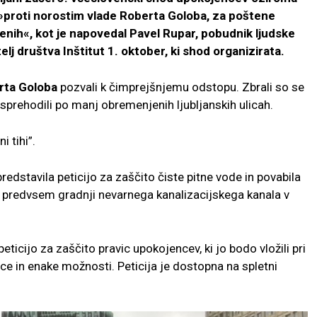
r »proti norostim vlade Roberta Goloba, za poštene
enih«, kot je napovedal Pavel Rupar, pobudnik ljudske
elj društva Inštitut 1. oktober, ki shod organizirata.
rta Goloba
pozvali k čimprejšnjemu odstopu. Zbrali so se
 sprehodili po manj obremenjenih ljubljanskih ulicah.
 tihi”.
edstavila peticijo za zaščito čiste pitne vode in povabila
uje predvsem gradnji nevarnega kanalizacijskega kanala v
peticijo za zaščito pravic upokojencev, ki jo bodo vložili pri
ce in enake možnosti. Peticija je dostopna na spletni