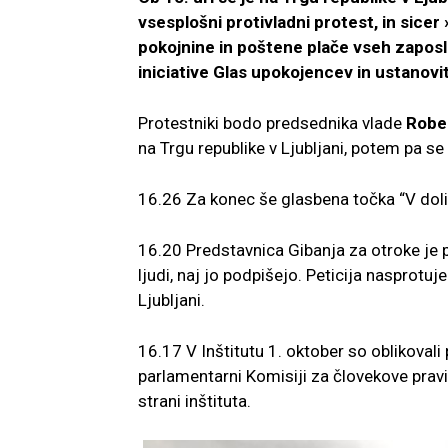
vsesplošni protivladni protest, in sice
pokojnine in poštene plače vseh zaposl
iniciative Glas upokojencev in ustanovit
Protestniki bodo predsednika vlade
Robe
na Trgu republike v Ljubljani, potem pa se
16.26 Za konec še glasbena točka “V dolini
16.20 Predstavnica Gibanja za otroke je pr
ljudi, naj jo podpišejo. Peticija nasprot
Ljubljani.
16.17 V Inštitutu 1. oktober so oblikovali 
parlamentarni Komisiji za človekove pravi
strani inštituta.