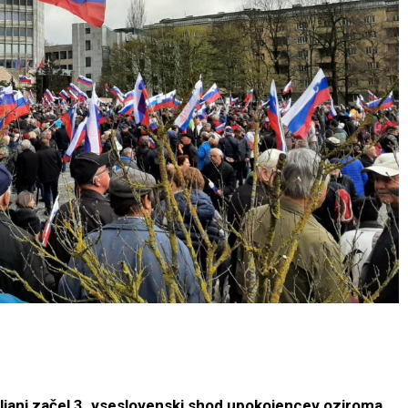
ubljani začel 3. vseslovenski shod upokojencev oziroma