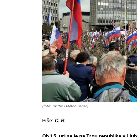
(foto: Twitter / Metod Berlec)
Piše:
C. R.
Ob 15. uri se je na Trgu republike v Lj