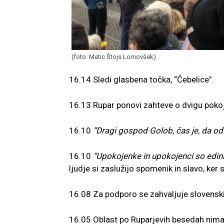
(foto: Matic Štojs Lomovšek)
16.14 Sledi glasbena točka, “Čebelice”.
16.13 Rupar ponovi zahteve o dvigu pokojn
16.10
“Dragi gospod Golob, čas je, da odl
16.10
“Upokojenke in upokojenci so edini z
ljudje si zaslužijo spomenik in slavo, ker 
16.08 Za podporo se zahvaljuje slovenski
16.05 Oblast po Ruparjevih besedah nima