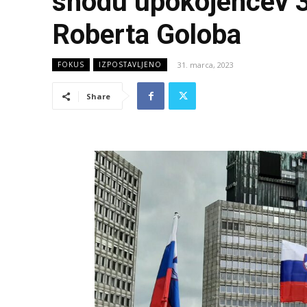
shodu upokojencev 3
Roberta Goloba
31. marca, 2023
FOKUS
IZPOSTAVLJENO
Share