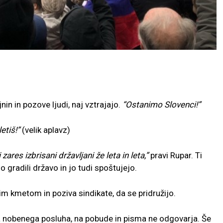
in in pozove ljudi, naj vztrajajo.
“Ostanimo Slovenci!”
etiš!”
(velik aplavz)
ares izbrisani državljani že leta in leta,”
pravi Rupar. Ti
so gradili državo in jo tudi spoštujejo.
m kmetom in poziva sindikate, da se pridružijo.
 nobenega posluha, na pobude in pisma ne odgovarja. Še