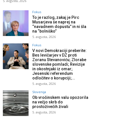
5. avgusta, 2026
Fokus
To je razlog, zakaj je Pirc
Musarjeva še naprej na
“navadnem dopustu” in ni šla
na “bolniško”
5. avgusta, 2026
Fokus
V novi Demokraciji preberite:
Bes levičarjev v DZ proti
Zoranu Stevanoviću; Zlorabe
slovenske pomladi; Revizije
in okostnjaki iz omar;
Jesenski referendum
odločitev o korupciji;...
5. avgusta, 2026
Slovenija
Ob vročinskem valu opozorila
na večjo skrb do
prostoživečih živali
5. avgusta, 2026