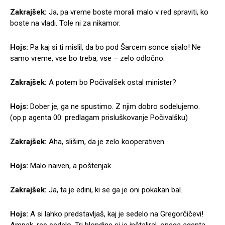
Zakrajšek:
Ja, pa vreme boste morali malo v red spraviti, ko
boste na vladi. Tole ni za nikamor.
Hojs:
Pa kaj si ti mislil, da bo pod Šarcem sonce sijalo! Ne
samo vreme, vse bo treba, vse – zelo odločno.
Zakrajšek:
A potem bo Počivalšek ostal minister?
Hojs:
Dober je, ga ne spustimo. Z njim dobro sodelujemo.
(op.p agenta 00: predlagam prisluškovanje Počivalšku)
Zakrajšek:
Aha, slišim, da je zelo kooperativen.
Hojs:
Malo naiven, a poštenjak.
Zakrajšek:
Ja, ta je edini, ki se ga je oni pokakan bal.
Hojs:
A si lahko predstavljaš, kaj je sedelo na Gregorčičevi!