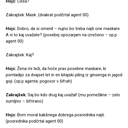
Hojs:
Česa?
Zakrajšek: Mask. (dvakrat podčrtal agent 00)
Hojs:
Dobro, da si omenil – nujno bo treba najti one maskare.
A vi to kaj uvažate? (posebej opozarjam na izrečeno – op.p
agent 00)
Zakrajšek: Kaj?
Hojs:
Žena mi teži, da hoče prav posebne maskare, ki
pomladijo za dvajset let in en kitajski piling iz ginsenga in jagod
goji. (op.p agenta: pogovor v šifrah)
Zakrajšek:
Saj bo kdo drug kaj uvažal! (mu pomežikne – zelo
sumljivo – šifrirano)
Hojs:
Bom moral kakšnega dobrega posrednika najti.
(posrednika podčrtal agent 00)