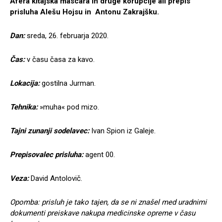
Afera kitajska mascara in druge korupcije ali prepis
prisluha Alešu Hojsu in Antonu Zakrajšku.
Dan:
sreda, 26. februarja 2020.
Čas:
v času časa za kavo.
Lokacija:
gostilna Jurman.
Tehnika:
»muha« pod mizo.
Tajni zunanji sodelavec:
Ivan Spion iz Galeje.
Prepisovalec prisluha:
agent 00.
Veza:
David Antolovič.
Opomba: prisluh je tako tajen, da se ni znašel med uradnimi
dokumenti preiskave nakupa medicinske opreme v času