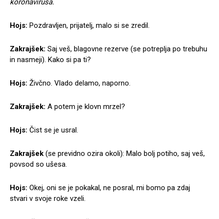
koronavirusa.
Hojs:
Pozdravljen, prijatelj, malo si se zredil.
Zakrajšek:
Saj veš, blagovne rezerve (se potreplja po trebuhu
in nasmeji). Kako si pa ti?
Hojs:
Živčno. Vlado delamo, naporno.
Zakrajšek:
A potem je klovn mrzel?
Hojs:
Čist se je usral.
Zakrajšek
(se previdno ozira okoli): Malo bolj potiho, saj veš,
povsod so ušesa.
Hojs:
Okej, oni se je pokakal, ne posral, mi bomo pa zdaj
stvari v svoje roke vzeli.