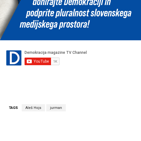
TAGS
Aleš Hojs
jurman