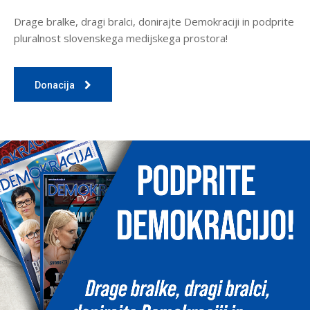
Drage bralke, dragi bralci, donirajte Demokraciji in podprite
pluralnost slovenskega medijskega prostora!
Donacija