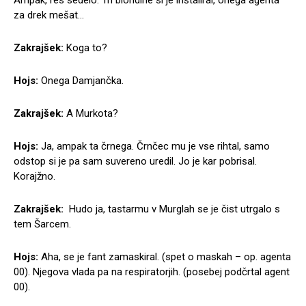
Ampak, res sedelo. Tri blondine si je inštaliral, onega agenta
za drek mešat…
Zakrajšek:
Koga to?
Hojs:
Onega Damjančka.
Zakrajšek:
A Murkota?
Hojs:
Ja, ampak ta črnega. Črnčec mu je vse rihtal, samo
odstop si je pa sam suvereno uredil. Jo je kar pobrisal.
Korajžno.
Zakrajšek:
Hudo ja, tastarmu v Murglah se je čist utrgalo s
tem Šarcem.
Hojs:
Aha, se je fant zamaskiral. (spet o maskah – op. agenta
00). Njegova vlada pa na respiratorjih. (posebej podčrtal agent
00).