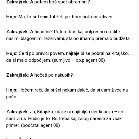
Zakrajšek:
A potem boš spet obrambni?
Hojs:
Ma, to si Tonin ful želi, jaz bom bolj operativen…
Zakrajšek:
A finančni? Potem boš kaj bolj resno uredil z
našimi blagovnimi rezervami, stalno imamo premalo budžeta.
Hojs:
Če ti po pravici povem, najraje bi se pobral na Kitajsko,
da si malo odpočijem. (sumljivo – op.p agent 00)
Zakrajšek:
A hočeš po nakupih?
Hojs:
Hočem reči, da bi šel nekam daleč, da si dam živce na
pašo.
Zakrajšek:
Ja, Kitajska zdajle ni najboljša destinacija – en
sam virus. Hudič je to. Bo treba kaj zalog narediti za vsak
primer. (podčrtal agent 00)