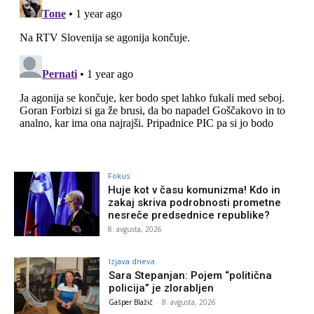
Fokus
Huje kot v času komunizma! Kdo in
zakaj skriva podrobnosti prometne
nesreče predsednice republike?
8. avgusta, 2026
Izjava dneva
Sara Stepanjan: Pojem “politična
policija” je zlorabljen
Gašper Blažič
-
8. avgusta, 2026