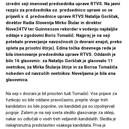
izredni seji imenoval predsednika uprave RTVS. Na javni
razpis za predsednika oz. predsednico uprave so se
prijavili v. d. predsednice uprave RTVS Natalija Gorščak,
direktor Radia Slovenija Mirko Štular in direktor
Nove24TV ter Guinnessov rekorder v vodenju najdaljše
oddaje v zgodovini Boris Tomašič. Najprej je na seji
potekalo preverjanje navzočnosti (v dvorani enajst, preko
spleta pa prisotni štirje). Edina točka dnevnega reda je
bila imenovanje predsednika uprave RTVS. Oddanih je
bilo 16 glasovnic: za Natalijo Gorščak je glasovalo 11
svetnikov, za Mirka Štularja štirje in za Borisa Tomašiča
nobeden od navzočih svetnikov. Neveljavna je bila ena
glasovnica.
Na seji v dvorani je bil prisoten tudi Tomašič. Vse prijave za
funkcijo so bile oddane pravočasno, prejete vloge treh
kandidatov so bile popolne, vsi kandidati pa so izpolnjevali
pogoje. Zatem je na seji sveta sledilo glasovanje za sklep,
nakar so odločali o vseh treh veljavnih kandidatih. Sledila je
nekajminutna predstavitev vsakega kandidata. Prva je