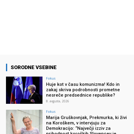
SORODNE VSEBINE
Fokus
Huje kot v času komunizma! Kdo in
zakaj skriva podrobnosti prometne
nesreče predsednice republike?
8. avgusta, 2026
Fokus
Marija Gruškovnjak, Prekmurka, ki živi
na Koroškem, v intervjuju za
Demokracijo: “Največji izziv za
prihodnost koroških Slovencev je