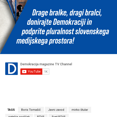
TAGS
Boris Tomašič
Javni zavod
mirko štular
natalija gorščak
RTVS
Svet RTVS