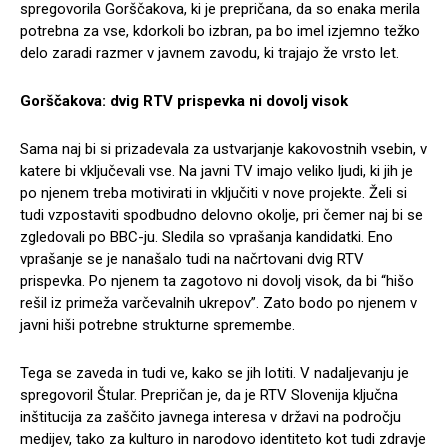
spregovorila Gorščakova, ki je prepričana, da so enaka merila
potrebna za vse, kdorkoli bo izbran, pa bo imel izjemno težko
delo zaradi razmer v javnem zavodu, ki trajajo že vrsto let.
Gorščakova: dvig RTV prispevka ni dovolj visok
Sama naj bi si prizadevala za ustvarjanje kakovostnih vsebin, v
katere bi vključevali vse. Na javni TV imajo veliko ljudi, ki jih je
po njenem treba motivirati in vključiti v nove projekte. Želi si
tudi vzpostaviti spodbudno delovno okolje, pri čemer naj bi se
zgledovali po BBC-ju. Sledila so vprašanja kandidatki. Eno
vprašanje se je nanašalo tudi na načrtovani dvig RTV
prispevka. Po njenem ta zagotovo ni dovolj visok, da bi “hišo
rešil iz primeža varčevalnih ukrepov”. Zato bodo po njenem v
javni hiši potrebne strukturne spremembe.
Tega se zaveda in tudi ve, kako se jih lotiti. V nadaljevanju je
spregovoril Štular. Prepričan je, da je RTV Slovenija ključna
inštitucija za zaščito javnega interesa v državi na področju
medijev, tako za kulturo in narodovo identiteto kot tudi zdravje