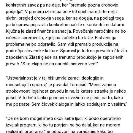
konkretnih zavez pa ne daje, ker “premalo pozna drobovje
podjetja”. V primeru izbire pa bo v 60 dneh naredil temeljit
skrbni pregled drobovja vsega, kar se dogaja, na podlagi tega
pa bi uprava pripravila konkretne načrte s konkretnimi datumi.
Ključna je zlasti finančna sanacija. Povečanje naročnine ne bo
ničesar spremenilo, zgolj na začetku bo lažje. Bistvenega
problema ne bo odpravilo. Sam vidi premalo produkcije na
področju slovenske kulture. Spomnil je tudi na preveliko število
zaposlenih. Zlasti glede na trenutno produkcijo je zaposlenih
preveč. “S to ekipo se da narediti bistveno več!”
“Ustvarjalnost je v tej hiši umrla zaradi ideologije in
medsebojnih sporov,” je povedal Tomašič. “Mene zanima
strokovnost, lojalnost zavodu in ne, iz katere stranke je nekdo
prišel. V to hišo lahko prinesem svežino ne glede na to, kako
me poznate. Sem človek dialoga in lahko sodelujem z vsakim.”
“Če ne bom mogel imeti okoli sebe ljudi, ki bodo operativno
izvajali program, ki bo tu potrjen, ne bo delal, ker ne morem
realizirati programa,” je odgovoril na vprašanje, kako bo