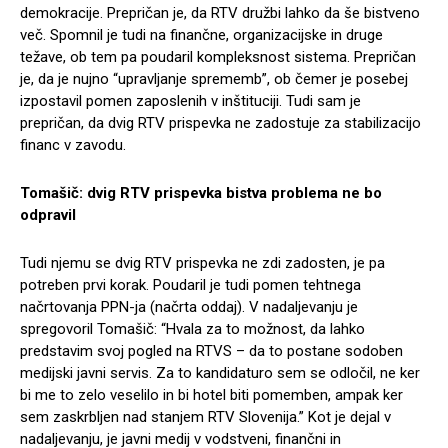
demokracije. Prepričan je, da RTV družbi lahko da še bistveno
več. Spomnil je tudi na finančne, organizacijske in druge
težave, ob tem pa poudaril kompleksnost sistema. Prepričan
je, da je nujno “upravljanje sprememb”, ob čemer je posebej
izpostavil pomen zaposlenih v inštituciji. Tudi sam je
prepričan, da dvig RTV prispevka ne zadostuje za stabilizacijo
financ v zavodu.
Tomašič: dvig RTV prispevka bistva problema ne bo
odpravil
Tudi njemu se dvig RTV prispevka ne zdi zadosten, je pa
potreben prvi korak. Poudaril je tudi pomen tehtnega
načrtovanja PPN-ja (načrta oddaj). V nadaljevanju je
spregovoril Tomašič: “Hvala za to možnost, da lahko
predstavim svoj pogled na RTVS – da to postane sodoben
medijski javni servis. Za to kandidaturo sem se odločil, ne ker
bi me to zelo veselilo in bi hotel biti pomemben, ampak ker
sem zaskrbljen nad stanjem RTV Slovenija.” Kot je dejal v
nadaljevanju, je javni medij v vodstveni, finančni in