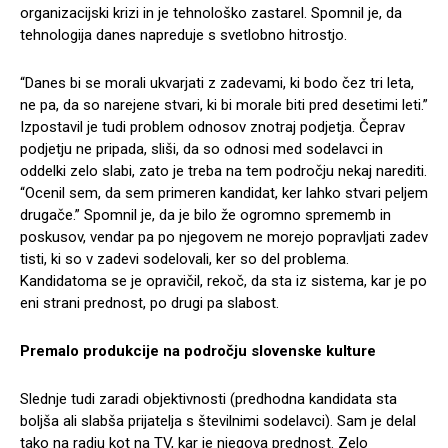
organizacijski krizi in je tehnološko zastarel. Spomnil je, da
tehnologija danes napreduje s svetlobno hitrostjo.
“Danes bi se morali ukvarjati z zadevami, ki bodo čez tri leta,
ne pa, da so narejene stvari, ki bi morale biti pred desetimi leti.”
Izpostavil je tudi problem odnosov znotraj podjetja. Čeprav
podjetju ne pripada, sliši, da so odnosi med sodelavci in
oddelki zelo slabi, zato je treba na tem področju nekaj narediti.
“Ocenil sem, da sem primeren kandidat, ker lahko stvari peljem
drugače.” Spomnil je, da je bilo že ogromno sprememb in
poskusov, vendar pa po njegovem ne morejo popravljati zadev
tisti, ki so v zadevi sodelovali, ker so del problema.
Kandidatoma se je opravičil, rekoč, da sta iz sistema, kar je po
eni strani prednost, po drugi pa slabost.
Premalo produkcije na področju slovenske kulture
Slednje tudi zaradi objektivnosti (predhodna kandidata sta
boljša ali slabša prijatelja s številnimi sodelavci). Sam je delal
tako na radiu kot na TV, kar je njegova prednost. Zelo