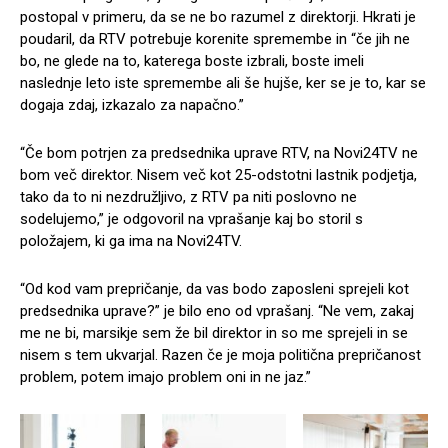
postopal v primeru, da se ne bo razumel z direktorji. Hkrati je
poudaril, da RTV potrebuje korenite spremembe in “če jih ne
bo, ne glede na to, katerega boste izbrali, boste imeli
naslednje leto iste spremembe ali še hujše, ker se je to, kar se
dogaja zdaj, izkazalo za napačno.”
“Če bom potrjen za predsednika uprave RTV, na Novi24TV ne
bom več direktor. Nisem več kot 25-odstotni lastnik podjetja,
tako da to ni nezdružljivo, z RTV pa niti poslovno ne
sodelujemo,” je odgovoril na vprašanje kaj bo storil s
položajem, ki ga ima na Novi24TV.
“Od kod vam prepričanje, da vas bodo zaposleni sprejeli kot
predsednika uprave?” je bilo eno od vprašanj. “Ne vem, zakaj
me ne bi, marsikje sem že bil direktor in so me sprejeli in se
nisem s tem ukvarjal. Razen če je moja politična prepričanost
problem, potem imajo problem oni in ne jaz.”