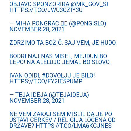
OBJAVO SPONZORIRA
@MK_GOV_SI
HTTPS://T.CO/JWU3CZIY3U
— MIHA PONGRAC 🏳️‍🌈 (@PONGISLO)
NOVEMBER 28, 2021
ZDRŽIMO TA BOŽIČ, SAJ VEM, JE HUDO.
BODRI NAJ NAS MISEL, MEJDUN BO
LEPO! NA ALELUJO JEMAL BO SLOVO.
IVAN ODIDI,
#DOVOLJJ
JE BILO!
HTTPS://T.CO/FY2IE5PUMP
— TEJA IDEJA (@TEJAIDEJA)
NOVEMBER 28, 2021
NE VEM ZAKAJ SEM MISLIL DA JE PO
USTAVI CERKEV / RELIGIJA LOČENA OD
DRŽAVE?
HTTPS://T.CO/LMA6KCJNES