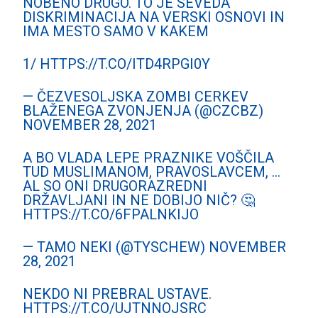
NOBENO DRUGO. TO JE SEVEDA
DISKRIMINACIJA NA VERSKI OSNOVI IN
IMA MESTO SAMO V KAKEM
1/
HTTPS://T.CO/ITD4RPGI0Y
— ČEZVESOLJSKA ZOMBI CERKEV
BLAŽENEGA ZVONJENJA (@CZCBZ)
NOVEMBER 28, 2021
A BO VLADA LEPE PRAZNIKE VOŠČILA
TUD MUSLIMANOM, PRAVOSLAVCEM, …
AL SO ONI DRUGORAZREDNI
DRŽAVLJANI IN NE DOBIJO NIČ? 🤔
HTTPS://T.CO/6FPALNKIJO
— TAMO NEKI (@TYSCHEW)
NOVEMBER
28, 2021
NEKDO NI PREBRAL USTAVE.
HTTPS://T.CO/UJTNNOJSRC