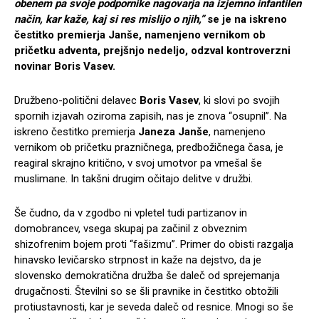
obenem pa svoje podpornike nagovarja na izjemno infantilen
način, kar kaže, kaj si res mislijo o njih,”
se je na iskreno
čestitko premierja Janše, namenjeno vernikom ob
pričetku adventa, prejšnjo nedeljo, odzval kontroverzni
novinar Boris Vasev.
Družbeno-politični delavec
Boris Vasev
, ki slovi po svojih
spornih izjavah oziroma zapisih, nas je znova “osupnil”. Na
iskreno čestitko premierja
Janeza Janše
, namenjeno
vernikom ob pričetku prazničnega, predbožičnega časa, je
reagiral skrajno kritično, v svoj umotvor pa vmešal še
muslimane. In takšni drugim očitajo delitve v družbi.
Še čudno, da v zgodbo ni vpletel tudi partizanov in
domobrancev, vsega skupaj pa začinil z obveznim
shizofrenim bojem proti “fašizmu”. Primer do obisti razgalja
hinavsko levičarsko strpnost in kaže na dejstvo, da je
slovensko demokratična družba še daleč od sprejemanja
drugačnosti. Številni so se šli pravnike in čestitko obtožili
protiustavnosti, kar je seveda daleč od resnice. Mnogi so še