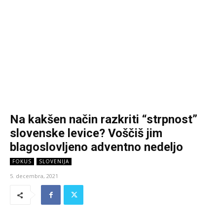
Na kakšen način razkriti “strpnost”
slovenske levice? Voščiš jim
blagoslovljeno adventno nedeljo
FOKUS
SLOVENIJA
5. decembra, 2021