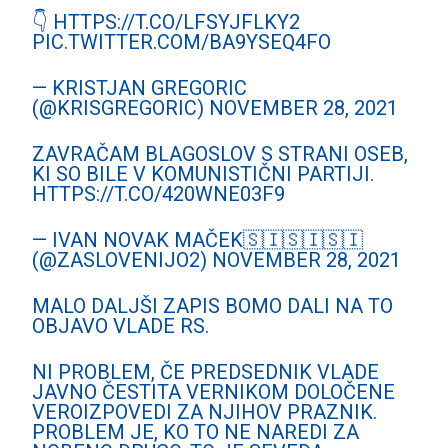
👇
HTTPS://T.CO/LFSYJFLKY2
PIC.TWITTER.COM/BA9YSEQ4FO
— KRISTJAN GREGORIC
(@KRISGREGORIC)
NOVEMBER 28, 2021
ZAVRAČAM BLAGOSLOV S STRANI OSEB,
KI SO BILE V KOMUNISTIČNI PARTIJI.
HTTPS://T.CO/420WNE03F9
— IVAN NOVAK MAČEK🇸🇮🇸🇮🇸🇮
(@ZASLOVENIJO2)
NOVEMBER 28, 2021
MALO DALJŠI ZAPIS BOMO DALI NA TO
OBJAVO VLADE RS.
NI PROBLEM, ČE PREDSEDNIK VLADE
JAVNO ČESTITA VERNIKOM DOLOČENE
VEROIZPOVEDI ZA NJIHOV PRAZNIK.
PROBLEM JE, KO TO NE NAREDI ZA