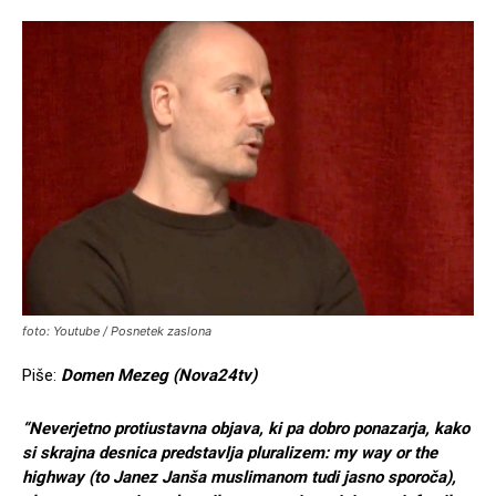
foto: Youtube / Posnetek zaslona
Piše:
Domen Mezeg (Nova24tv)
“
Neverjetno protiustavna objava, ki pa dobro ponazarja, kako
si skrajna desnica predstavlja pluralizem: my way or the
highway (to
Janez Janša
muslimanom tudi jasno sporoča),