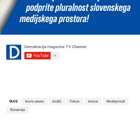
TAGS
boris vasev
božič
fokus
levica
Nestrpnost
Slovenija