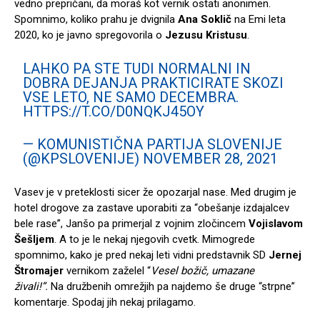
vedno prepričani, da moraš kot vernik ostati anonimen.
Spomnimo, koliko prahu je dvignila
Ana Soklič
na Emi leta
2020, ko je javno spregovorila o
Jezusu Kristusu
.
LAHKO PA STE TUDI NORMALNI IN
DOBRA DEJANJA PRAKTICIRATE SKOZI
VSE LETO, NE SAMO DECEMBRA.
HTTPS://T.CO/D0NQKJ45OY
— KOMUNISTIČNA PARTIJA SLOVENIJE
(@KPSLOVENIJE)
NOVEMBER 28, 2021
Vasev je v preteklosti sicer že opozarjal nase. Med drugim je
hotel drogove za zastave uporabiti za “obešanje izdajalcev
bele rase”, Janšo pa primerjal z vojnim zločincem
Vojislavom
Šešljem
. A to je le nekaj njegovih cvetk. Mimogrede
spomnimo, kako je pred nekaj leti vidni predstavnik SD
Jernej
Štromajer
vernikom zaželel “
Vesel božič, umazane
živali!”.
Na družbenih omrežjih pa najdemo še druge “strpne”
komentarje. Spodaj jih nekaj prilagamo.