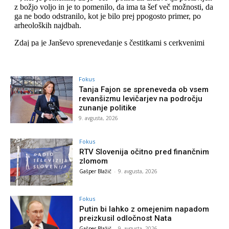
Fokus
Tanja Fajon se spreneveda ob vsem
revanšizmu levičarjev na področju
zunanje politike
9. avgusta, 2026
Fokus
RTV Slovenija očitno pred finančnim
zlomom
Gašper Blažič
-
9. avgusta, 2026
Fokus
Putin bi lahko z omejenim napadom
preizkusil odločnost Nata
Gašper Blažič
-
9. avgusta, 2026