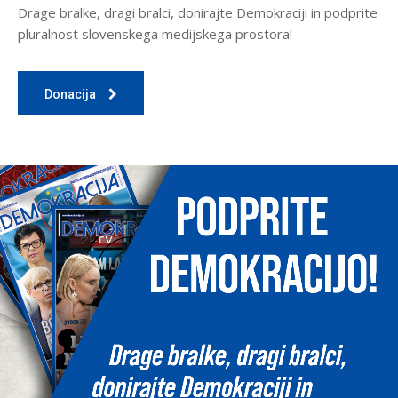
Drage bralke, dragi bralci, donirajte Demokraciji in podprite
pluralnost slovenskega medijskega prostora!
Donacija