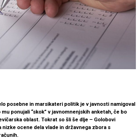
lo posebne in marsikateri politik je v javnosti namigoval
o mu ponujali “skok” v javnomnenjskih anketah, če bo
a levičarska oblast. Tokrat so šli še dlje – Golobovi
i za nizke ocene dela vlade in državnega zbora s
računih.