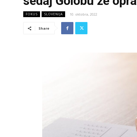
sedaj Golobu že opra
10. oktobra, 2022
FOKUS
SLOVENIJA
Share