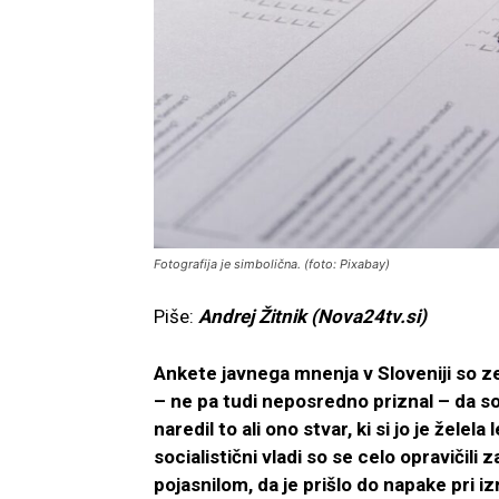
Fotografija je simbolična. (foto: Pixabay)
Piše:
Andrej Žitnik (Nova24tv.si)
Ankete javnega mnenja v Sloveniji so ze
– ne pa tudi neposredno priznal – da s
naredil to ali ono stvar, ki si jo je želel
socialistični vladi so se celo opravičil
pojasnilom, da je prišlo do napake pri iz