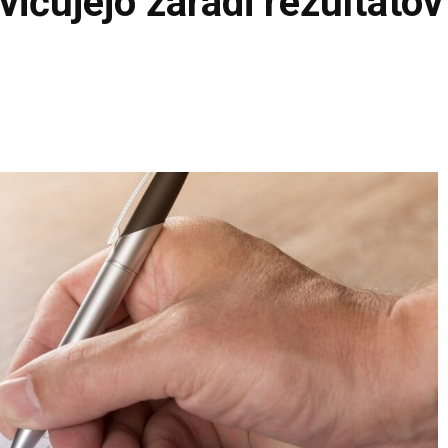
vičujejo zaradi rezultatov