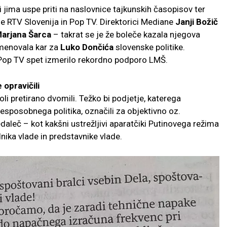
 jima uspe priti na naslovnice tajkunskih časopisov ter
e RTV Slovenija in Pop TV. Direktorici Mediane
Janji Božič
arjana Šarca
– takrat se je že boleče kazala njegova
menovala kar za
Luko Dončića
slovenske politike.
 Pop TV spet izmerilo rekordno podporo LMŠ.
 opravičili
li pretirano dvomili. Težko bi podjetje, katerega
nesposobnega politika, označili za objektivno oz.
edaleč – kot kakšni ustrežljivi aparatčiki Putinovega režima
nika vlade in predstavnike vlade.