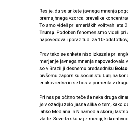
Res je, da se ankete javnega mnenja pog
premajhnega vzorca, prevelike koncentraci
To smo videli pri ameriških volitvah let
Trump
. Podoben fenomen smo videli pri a
napovedovali poraz tudi za 10-odstotkov, 
Prav tako se ankete niso izkazale pri ang
merjenje javnega mnenja napovedovala var
so v Braziliji desnemu predsedniku
Bolso
bivšemu zaporniku socialistu
Luli
, na kon
enakovredna in se bosta pomerila v drug
Pri nas pa očitno teče še neka druga dinami
je v ozadju zelo jasna slika o tem, kako 
lahko Mediana in Ninamedia skoraj lastnor
vlade. Seveda skupaj z mediji, ki kreativno