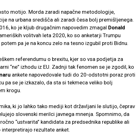
osto motijo. Morda zaradi napačne metodologije,
je na urbana središča ali zaradi česa bolj premišljenega.
a 2016, ko je kljub drugačnim napovedim zmagal
Donald
meriških volitvah leta 2020, ko so anketarji Trumpu
potem pa je na koncu zelo na tesno izgubil proti Bidnu.
leškem referendumu o brexitu, kjer so vsa podjetja za
ni “ne” izhodu iz EU. Zadnji tak fenomen se je zgodil, ko
naru
ankete napovedovale tudi do 20-odstotni poraz proti
cu pa se je izkazalo, da sta si tekmeca veliko bolj
em krogu.
ka, ki jo lahko tako mediji kot državljani le slutijo, čeprav
delujejo slovenski merilci javnega mnenja. Spomnimo, da
očno “ustvarita” kandidata za predsednika republike ali
 interpretirajo rezultate anket.