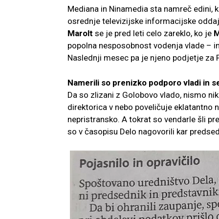
Mediana in Ninamedia sta namreč edini, ki
osrednje televizijske informacijske oddaj
Marolt
se je pred leti celo zareklo, ko je
M
popolna nesposobnost vodenja vlade – i
Naslednji mesec pa je njeno podjetje za
Namerili so prenizko podporo vladi in se
Da so zlizani z Golobovo vlado, nismo niko
direktorica v nebo poveličuje eklatantno 
nepristransko. A tokrat so vendarle šli pr
so v časopisu Delo nagovorili kar predsed