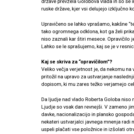
države prevzela Golobova vlada in so se i
ruske države, kjer vsi delujejo izključno k
Upravičeno se lahko vprašamo, kakšne “teh
tako ogromnega odklona, kot ga želi prik
niso zaznali kar štiri mesece. Opravičilo 
Lahko se le sprašujemo, kaj se je v resnic
Kaj se skriva za “opravičilom”?
Veliko večja verjetnost je, da nekomu na vl
pritožil na upravo za ustvarjanje naslednj
dopisom, ki mu zares težko verjamejo celo 
Da ljudje nad vlado Roberta Goloba niso na
Ljudje so vsak dan revnejši. V zameno jim 
davke, nacionalizacijo in plansko gospodar
nekateri ustvarjalci javnega mnenja radi n
uspeli plačati vse položnice in izšolati o