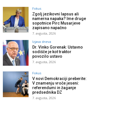
Fokus
Zgolj jezikovni lapsus ali
namerna napaka? Ime druge
sopotnice Pirc Musarjeve
zapisano napačno
7. avgusta, 2026
Izjava dneva
Dr. Vinko Gorenak: Ustavno
sodišče je kot traktor
povozilo ustavo
7. avgusta, 2026
Fokus
V novi Demokraciji preberite:
V znamenju vroče jeseni:
referendumi in žaganje
predsednika DZ
7. avgusta, 2026