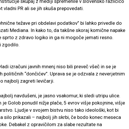
nstitucije skupaj z mediji spremenile v slovensko različico
ot vladni PR ali se jih skuša prepovedati.
nične težave pri obdelavi podatkov” bi lahko privedle do
azati Mediana. In kako to, da takšne skoraj komične napake
je sprto z zdravo logiko in ga ni mogoče jemati resno.
i zgodilo.
adi izračuni javnih mnenj niso bili preveč všeč in se je
ih političnih “dončićev”. Uprava se je odzvala z neverjetnim
najbolj zagreti levičarji.
jbolj navdušeni, je jasno vsakomur, ki sledi utripu ulice.
je Golob ponudil nižje plače, 5 evrov višje pokojnine, višje
stvo. Ljudje v svojem bistvu niso tako ideološki, kot bi
a silo prikazali – najbolj jih skrbi, če bodo konec meseca
troke. Debakel z opravičilom za slabe rezultate na