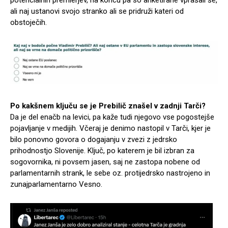
potencialnih premierjev, na koncu pa so anketirane vprašali še,
ali naj ustanovi svojo stranko ali se pridruži kateri od
obstoječih.
Po kakšnem ključu se je Prebilič znašel v zadnji Tarči?
Da je del enačb na levici, pa kaže tudi njegovo vse pogostejše
pojavljanje v medijih. Včeraj je denimo nastopil v Tarči, kjer je
bilo ponovno govora o dogajanju v zvezi z jedrsko
prihodnostjo Slovenije. Ključ, po katerem je bil izbran za
sogovornika, ni povsem jasen, saj ne zastopa nobene od
parlamentarnih strank, le sebe oz. protijedrsko nastrojeno in
zunajparlamentarno Vesno.