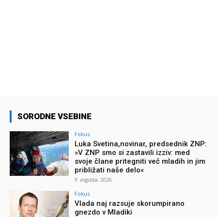
SORODNE VSEBINE
Fokus
Luka Svetina,novinar, predsednik ZNP:
»V ZNP smo si zastavili izziv: med
svoje člane pritegniti več mladih in jim
približati naše delo«
9. avgusta, 2026
Fokus
Vlada naj razsuje skorumpirano
gnezdo v Mladiki