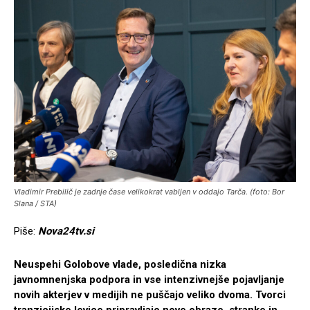
Vladimir Prebilič je zadnje čase velikokrat vabljen v oddajo Tarča. (foto: Bor
Slana / STA)
Piše:
Nova24tv.si
Neuspehi Golobove vlade, posledična nizka
javnomnenjska podpora in vse intenzivnejše pojavljanje
novih akterjev v medijih ne puščajo veliko dvoma. Tvorci