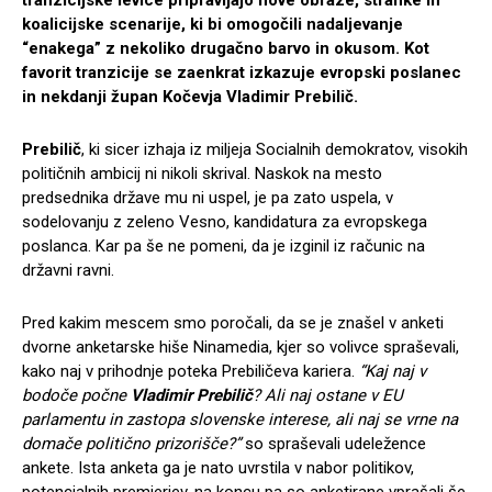
tranzicijske levice pripravljajo nove obraze, stranke in
koalicijske scenarije, ki bi omogočili nadaljevanje
“enakega” z nekoliko drugačno barvo in okusom. Kot
favorit tranzicije se zaenkrat izkazuje evropski poslanec
in nekdanji župan Kočevja Vladimir Prebilič.
Prebilič
, ki sicer izhaja iz miljeja Socialnih demokratov, visokih
političnih ambicij ni nikoli skrival. Naskok na mesto
predsednika države mu ni uspel, je pa zato uspela, v
sodelovanju z zeleno Vesno, kandidatura za evropskega
poslanca. Kar pa še ne pomeni, da je izginil iz računic na
državni ravni.
Pred kakim mescem smo poročali, da se je znašel v anketi
dvorne anketarske hiše Ninamedia, kjer so volivce spraševali,
kako naj v prihodnje poteka Prebiličeva kariera.
“Kaj naj v
bodoče počne
Vladimir Prebilič
? Ali naj ostane v EU
parlamentu in zastopa slovenske interese, ali naj se vrne na
domače politično prizorišče?”
so spraševali udeležence
ankete. Ista anketa ga je nato uvrstila v nabor politikov,