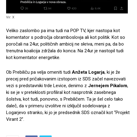
Vir: X
Veliko zaslombo pa ima tudi na POP TV, kjer nastopa kot
komentator s področja obramboslovja ali kot politik. Kot so
poročali na 24ur, političnih ambicij ne skriva, meni pa, da bo
trenutna koalicija zdržala do konca. Na 24ur je nastopil tudi
kot komentator energetike.
Ob Prebiliču pa velja omeniti tudi
Anžeta Logarja
, ki je že
precej pred pričakovanim izstopom iz SDS začel navezovati
vezi s predstavniki trde Levice, denimo z
Jernejem Pikalom
,
ki se je v preteklosti profiliral kot nasprotnik zasebnega
šolstva, kot tudi, ponovno, s Prebiličem. Ta je šel celo tako
daleč, da v primeru izvolitve ni izključil sodelovanja z
Logarjevo stranko, ki jo je predsednik SDS označil kot “Projekt
Virant 2”.